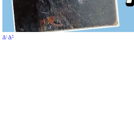
-
+
A
A