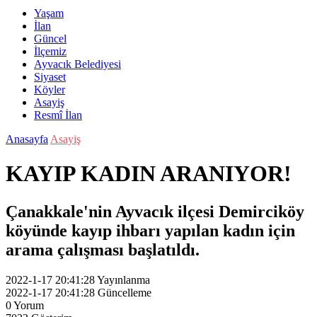
Yaşam
İlan
Güncel
İlçemiz
Ayvacık Belediyesi
Siyaset
Köyler
Asayiş
Resmî İlan
Anasayfa
Asayiş
KAYIP KADIN ARANIYOR!
Çanakkale'nin Ayvacık ilçesi Demirciköy
köyünde kayıp ihbarı yapılan kadın için
arama çalışması başlatıldı.
2022-1-17 20:41:28
Yayınlanma
2022-1-17 20:41:28
Güncelleme
0
Yorum