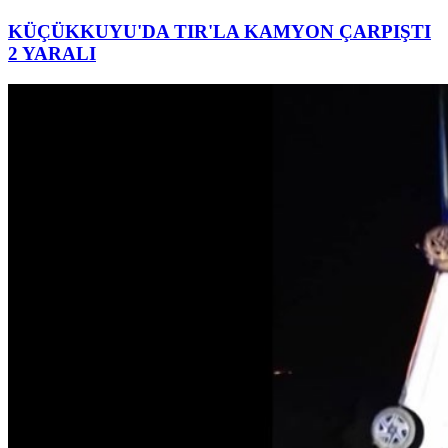
KÜÇÜKKUYU'DA TIR'LA KAMYON ÇARPIŞTI
2 YARALI