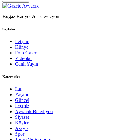
Boğaz Radyo Ve Televizyon
Sayfalar
İletişim
Künye
Foto Galeri
Videolar
Canlı Yayın
Kategoriler
İlan
Yaşam
Güncel
İlçemiz
Ayvacık Belediyesi
Siyaset
Köyler
Asayiş
Spor
Tarım Ve Ekonomi