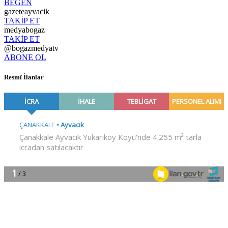
BEĞEN
gazeteayvacik
TAKİP ET
medyabogaz
TAKİP ET
@bogazmedyatv
ABONE OL
Resmî İlanlar