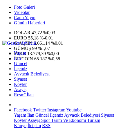
Foto Galeri
Videolar
Canlı Yayın
Günün Haberleri
DOLAR
47,72
%0,03
EURO
55,18
%-0,01
G.ALTIN
6.661,14
%0,01
GÜMÜŞ
99
%1,07
Yaşam
IMKB
13.779,39
%0,00
İlan
BITCOIN
65.187
%0,58
Güncel
İlçemiz
Ayvacık Belediyesi
Siyaset
Köyler
Asayiş
Resmî İlan
Facebook
Twitter
Instagram
Youtube
Yaşam
İlan
Güncel
İlçemiz
Ayvacık Belediyesi
Siyaset
Köyler
Asayiş
Spor
Tarım Ve Ekonomi
Turizm
Künye
İletişim
RSS