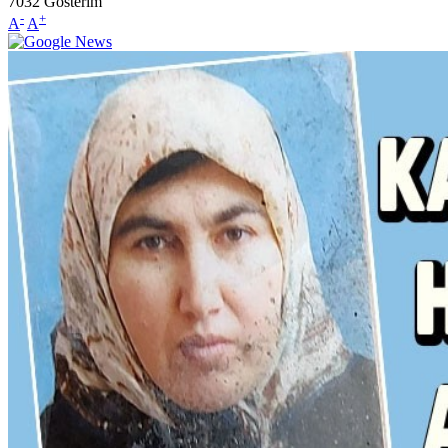
7032
Gösterim
-
+
A
A