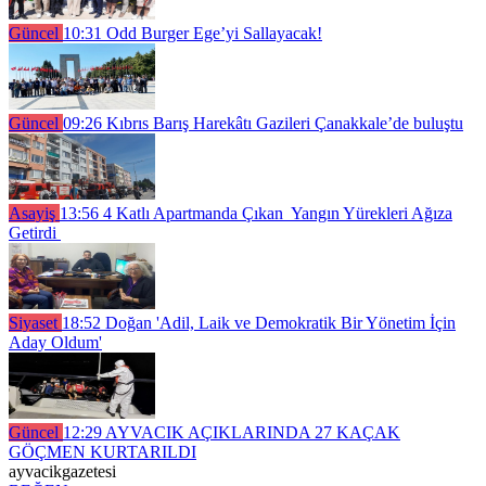
Güncel
10:31
Odd Burger Ege’yi Sallayacak!
Güncel
09:26
Kıbrıs Barış Harekâtı Gazileri Çanakkale’de buluştu
Asayiş
13:56
4 Katlı Apartmanda Çıkan Yangın Yürekleri Ağıza
Getirdi
Siyaset
18:52
Doğan 'Adil, Laik ve Demokratik Bir Yönetim İçin
Aday Oldum'
Güncel
12:29
AYVACIK AÇIKLARINDA 27 KAÇAK
GÖÇMEN KURTARILDI
ayvacikgazetesi