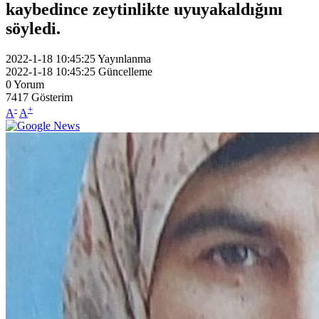
kaybedince zeytinlikte uyuyakaldığını
söyledi.
2022-1-18 10:45:25
Yayınlanma
2022-1-18 10:45:25
Güncelleme
0
Yorum
7417
Gösterim
-
+
A
A