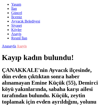
Yaşam
İlan
Güncel
İlçemiz
Ayvacık Belediyesi
Siyaset
Köyler
Asayiş
Resmî İlan
Anasayfa
Asayiş
Kayıp kadın bulundu!
ÇANAKKALE'nin Ayvacık ilçesinde,
dün evden çıktıktan sonra haber
alınamayan Emine Küçük (55), Demirci
köyü yakınlarında, sabaha karşı ailesi
tarafından bulundu. Küçük, zeytin
toplamak için evden ayrıldığını, yolunu