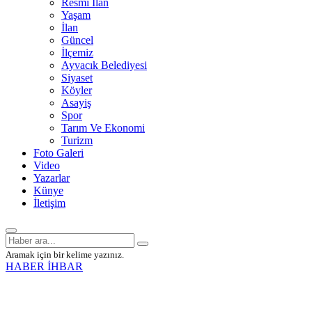
Resmî İlan
Yaşam
İlan
Güncel
İlçemiz
Ayvacık Belediyesi
Siyaset
Köyler
Asayiş
Spor
Tarım Ve Ekonomi
Turizm
Foto Galeri
Video
Yazarlar
Künye
İletişim
Aramak için bir kelime yazınız.
HABER İHBAR