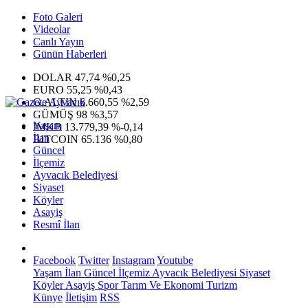
Foto Galeri
Videolar
Canlı Yayın
Günün Haberleri
DOLAR
47,74
%0,25
EURO
55,25
%0,43
G.ALTIN
6.660,55
%2,59
GÜMÜŞ
98
%3,57
Yaşam
IMKB
13.779,39
%-0,14
İlan
BITCOIN
65.136
%0,80
Güncel
İlçemiz
Ayvacık Belediyesi
Siyaset
Köyler
Asayiş
Resmî İlan
Facebook
Twitter
Instagram
Youtube
Yaşam
İlan
Güncel
İlçemiz
Ayvacık Belediyesi
Siyaset
Köyler
Asayiş
Spor
Tarım Ve Ekonomi
Turizm
Künye
İletişim
RSS