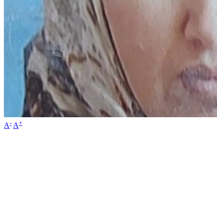
-
+
A
A