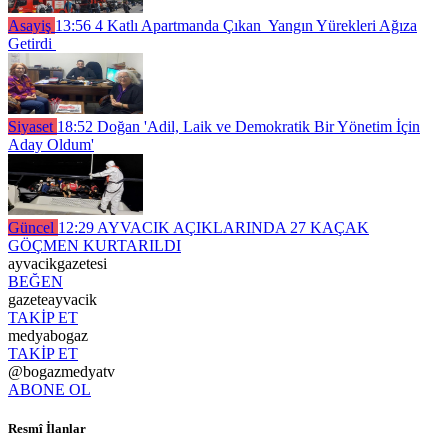
Asayiş
13:56
4 Katlı Apartmanda Çıkan Yangın Yürekleri Ağıza
Getirdi
Siyaset
18:52
Doğan 'Adil, Laik ve Demokratik Bir Yönetim İçin
Aday Oldum'
Güncel
12:29
AYVACIK AÇIKLARINDA 27 KAÇAK
GÖÇMEN KURTARILDI
ayvacikgazetesi
BEĞEN
gazeteayvacik
TAKİP ET
medyabogaz
TAKİP ET
@bogazmedyatv
ABONE OL
Resmî İlanlar