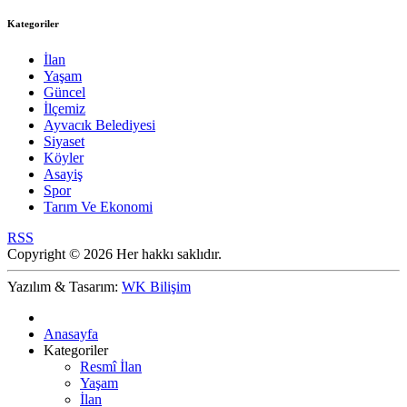
Kategoriler
İlan
Yaşam
Güncel
İlçemiz
Ayvacık Belediyesi
Siyaset
Köyler
Asayiş
Spor
Tarım Ve Ekonomi
RSS
Copyright © 2026 Her hakkı saklıdır.
Yazılım & Tasarım:
WK Bilişim
Anasayfa
Kategoriler
Resmî İlan
Yaşam
İlan