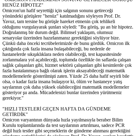
HENÜZ HİPOTEZ"
Omicron'un hafif seyrettiği için salgının sonunu getireceği
yönündeki görüşlere "henüz" katılmadığını söyleyen Prof. Dr.
Yavuz, tam tersine bu görüşle hareket etmenin çok tehlikeli
olduğunu vurgulayarak şunları söyledi: "Bu görüş, şu an bir hipotez.
Doğrulanmış bir durum değil. Bilimsel yaklaşım, olumsuz
senaryolar üzerinden hazırlanmanız gerektiğini söylüyor bize.
Çünkü daha önceki tecrübelerimizde de bunu gördük. Omicron ilk
çıktığında çok fazla insana bulaşabileceği, bu nedenle de
hastanelerde sıkışıklıklara neden olabileceği, test kapasitesinde
zorlanmalara yol açabileceği, toplumda özellikle ön saflarda çalışan
sağlık çalışanları gibi, hizmet sektörü çalışanları gibi kesimlerde çok
fazla hastalanmaya bağlı olarak işlerin aksayabileceği matematik
modellemelerle gösterilmişti zaten. Yüzde 25 daha hafif seyirli bile
olsa, o kadar fazla insana bulaşıyor ki, ölüm ve hastaneye yatış
sayılarının çok daha yüksek olabileceğini matematik modellemeler
gösteriyor şu anda. Mücadelenizi bunlar üzerinden yürütmeniz
gerekiyor."
"HIZLI TESTLERİ GEÇEN HAFTA DA GÜNDEME
GETİRDİK"
Omicron varyantının dünyada hızla yayılmasıyla beraber Bilim
Kurulu toplantılarında da test sayılarının artırılması, sadece PCR
değil hızlı testler gibi seçeneklerin de gündeme alınması gerektiğini