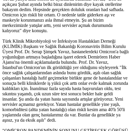
açıkçası Şubat ayında belki biraz dinlenirim diye kayak otellerine
bakayım dedim. Hepsinde gerçekten doluluk oranları had safhada.
Omicron için riskli bir ortam. O nedenle tatile giderken aşı ve
maskeyle korunmanızı asla ihmal etmeyin. Şu an bizim
merkezimizde yatışlar arttı, yeni servisler açmak durumunda
kalıyoruz" diye konuştu.
Türk Klinik Mikrobiyoloji ve İnfeksiyon Hastalıkları Derneği
(KLİMİK) Başkanı ve Sağlık Bakanlığı Koronavirüs Bilim Kurulu
Üyesi Prof. Dr. Serap Şimşek Yavuz, hastanelerdeki Omicron'a bağlı
yoğunluğun artmaya başladığına işaret ederek Demirören Haber
Ajansı'na önemli açıklamalarda bulundu. Prof. Dr. Yavuz,
İstanbul'un Omicron'un ilk görüldüğü yer olduğunu söyleyerek "İlk
önce sağlık çalışanlarından aslında bunu gördük, aşılı olan sağlık
çalışanları hastalığı hafif geçirmekte birlikte gene de hastalandılar ve
sonuçta belli kliniklerde iş yükü çok arttı onlar evde kalmak zorunda
kaldıkları için. İnanılmaz fazla sayıda hasta başvuruları oldu, test
sıkıntısı yaşandı, çok uzun süre test sonucu bekler hale geldi
insanlar. Şu anda da yatan hasta sayısında artışlar görüyoruz. Yeni
servisler açmamız gerekiyor. Yatan hastalar genellikle yine yaşlı,
komorbiditesi (altta yatan hastalığı) olan riskli kesim ama 40'lı 50'li
yaşlarında olan genç hastalarımız da var. Bunlar da genellikle ya
aşısız, ya da eksik aşılı" dedi.
"OMİCRON PANDEMİNİN SONUNU GETİRECEK GÖRÜŞÜ