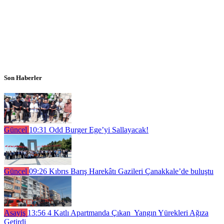
Son Haberler
Güncel
10:31
Odd Burger Ege’yi Sallayacak!
Güncel
09:26
Kıbrıs Barış Harekâtı Gazileri Çanakkale’de buluştu
Asayiş
13:56
4 Katlı Apartmanda Çıkan Yangın Yürekleri Ağıza
Getirdi