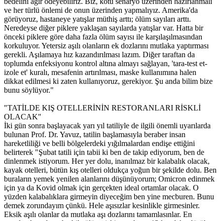
bedelini ağır ödeyebiliriz. Biz, kötü senaryo üzerinden hazırlanmalı
ve her türlü önlemi de onun üzerinden yapmalıyız. Amerika'da
görüyoruz, hastaneye yatışlar müthiş arttı; ölüm sayıları arttı.
Neredeyse diğer piklere yaklaşan sayılarda yatışlar var. Hatta bir
önceki piklere göre daha fazla ölüm sayısı ile karşılaşılmasından
korkuluyor. Yetersiz aşılı olanların ek dozlarını mutlaka yaptırması
gerekli. Aşılamaya hız kazandırılması lazım. Diğer taraftan da
toplumda enfeksiyonu kontrol altına almayı sağlayan, 'tara-test et-
izole et' kuralı, mesafenin artırılması, maske kullanımına halen
dikkat edilmesi ki zaten kullanıyoruz, gerekiyor. Şu anda bilim bize
bunu söylüyor."
"TATİLDE KIŞ OTELLERİNİN RESTORANLARI RİSKLİ
OLACAK"
İki gün sonra başlayacak yarı yıl tatiliyle de ilgili önemli uyarılarda
bulunan Prof. Dr. Yavuz, tatilin başlamasıyla beraber insan
hareketliliği ve belli bölgelerdeki yığılmalardan endişe ettiğini
belirterek "Şubat tatili için tabii ki ben de takip ediyorum, ben de
dinlenmek istiyorum. Her yer dolu, inanılmaz bir kalabalık olacak,
kayak otelleri, bütün kış otelleri oldukça yoğun bir şekilde dolu. Ben
buraların yemek yenilen alanlarını düşünüyorum; Omicron edinmek
için ya da Kovid olmak için gerçekten ideal ortamlar olacak. O
yüzden kalabalıklara girmeyin diyeceğim ben yine mecburen. Bunu
demek zorundayım çünkü. Hele aşısızlar kesinlikle girmesinler.
Eksik aşılı olanlar da mutlaka aşı dozlarını tamamlasınlar. En