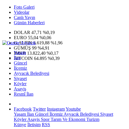
Foto Galeri
Videolar
Canlı Yayın
Günün Haberleri
DOLAR
47,71
%0,19
EURO
55,04
%0,06
G.ALTIN
6.619,88
%1,96
GÜMÜŞ
99
%4,91
Yaşam
IMKB
13.822,40
%0,17
İlan
BITCOIN
64.895
%0,39
Güncel
İlçemiz
Ayvacık Belediyesi
Siyaset
Köyler
Asayiş
Resmî İlan
Facebook
Twitter
Instagram
Youtube
Yaşam
İlan
Güncel
İlçemiz
Ayvacık Belediyesi
Siyaset
Köyler
Asayiş
Spor
Tarım Ve Ekonomi
Turizm
Künye
İletişim
RSS