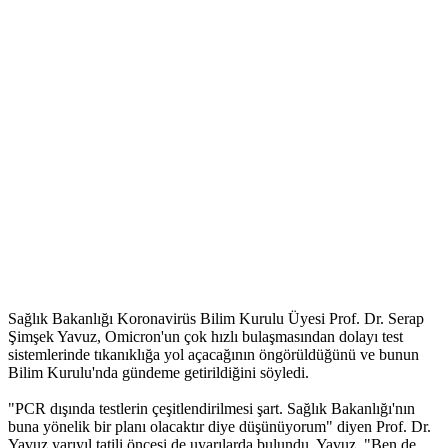
Sağlık Bakanlığı Koronavirüs Bilim Kurulu Üyesi Prof. Dr. Serap
Şimşek Yavuz, Omicron'un çok hızlı bulaşmasından dolayı test
sistemlerinde tıkanıklığa yol açacağının öngörüldüğünü ve bunun
Bilim Kurulu'nda gündeme getirildiğini söyledi.
"PCR dışında testlerin çeşitlendirilmesi şart. Sağlık Bakanlığı'nın
buna yönelik bir planı olacaktır diye düşünüyorum" diyen Prof. Dr.
Yavuz yarıyıl tatili öncesi de uyarılarda bulundu. Yavuz, "Ben de