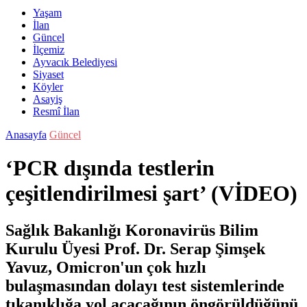
Yaşam
İlan
Güncel
İlçemiz
Ayvacık Belediyesi
Siyaset
Köyler
Asayiş
Resmî İlan
Anasayfa
Güncel
‘PCR dışında testlerin
çeşitlendirilmesi şart’ (VİDEO)
Sağlık Bakanlığı Koronavirüs Bilim
Kurulu Üyesi Prof. Dr. Serap Şimşek
Yavuz, Omicron'un çok hızlı
bulaşmasından dolayı test sistemlerinde
tıkanıklığa yol açacağının öngörüldüğünü