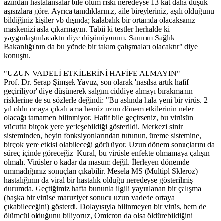
azından hastalansalar bile ölüm riski neredeyse 13 kat daha düşük
aşısızlara göre. Ayrıca tanıdıklarınız, aile bireyleriniz, aşılı olduğunu
bildiğiniz kişiler vb dışında; kalabalık bir ortamda olacaksanız
maskenizi asla çıkarmayın. Tabii ki testler herhalde ki
yaygınlaştırılacaktır diye düşünüyorum. Sanırım Sağlık
Bakanlığı'nın da bu yönde bir takım çalışmaları olacaktır" diye
konuştu.
"UZUN VADELİ ETKİLERİNİ HAFİFE ALMAYIN"
Prof. Dr. Serap Şimşek Yavuz, son olarak 'nasılsa artık hafif
geçiriliyor' diye düşünerek salgını ciddiye almayı bırakmanın
risklerine de su sözlerle değindi: "Bu aslında hala yeni bir virüs. 2
yıl oldu ortaya çıkalı ama henüz uzun dönem etkilerinin neler
olacağı tamamen bilinmiyor. Hafif bile geçirseniz, bu virüsün
vücutta birçok yere yerleşebildiği gösterildi. Merkezi sinir
sisteminden, beyin fonksiyonlarından tutunun, üreme sistemine,
birçok yere etkisi olabileceği görülüyor. Uzun dönem sonuçlarını da
süreç içinde göreceğiz. Kural, bu virüsle enfekte olmamaya çalışın
olmalı. Virüsler o kadar da masum değil. İlerleyen dönemde
ummadığımız sonuçları çıkabilir. Mesela MS (Multipl Skleroz)
hastalığının da viral bir hastalık olduğu neredeyse gösterilmiş
durumda. Geçtiğimiz hafta bununla ilgili yayınlanan bir çalışma
(başka bir virüse maruziyet sonucu uzun vadede ortaya
çıkabileceğini) gösterdi. Dolayısıyla bilinmeyen bir virüs, hem de
ölümcül olduğunu biliyoruz, Omicron da olsa öldürebildiğini