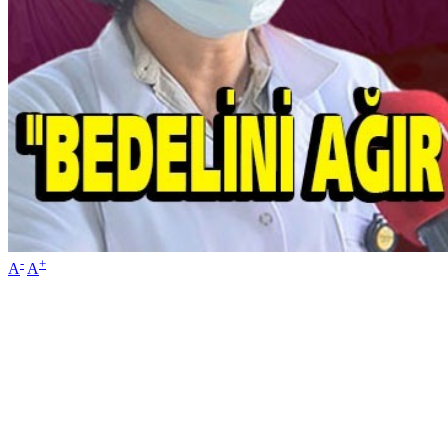
-
+
A
A