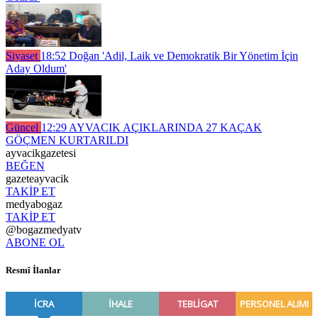
Siyaset
18:52
Doğan 'Adil, Laik ve Demokratik Bir Yönetim İçin
Aday Oldum'
Güncel
12:29
AYVACIK AÇIKLARINDA 27 KAÇAK
GÖÇMEN KURTARILDI
ayvacikgazetesi
BEĞEN
gazeteayvacik
TAKİP ET
medyabogaz
TAKİP ET
@bogazmedyatv
ABONE OL
Resmî İlanlar