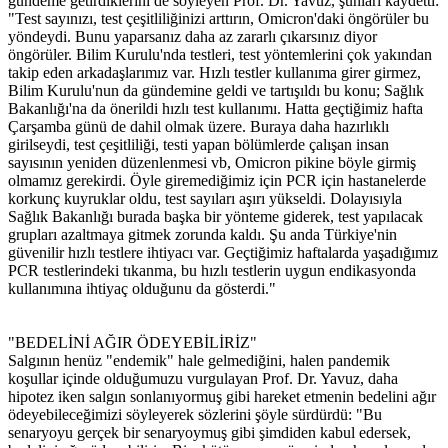
gündeme getirdiklerini de söyleyen Prof. Dr. Yavuz, şunları kaydetti:
"Test sayınızı, test çeşitliliğinizi arttırın, Omicron'daki öngörüler bu
yöndeydi. Bunu yaparsanız daha az zararlı çıkarsınız diyor
öngörüler. Bilim Kurulu'nda testleri, test yöntemlerini çok yakından
takip eden arkadaşlarımız var. Hızlı testler kullanıma girer girmez,
Bilim Kurulu'nun da gündemine geldi ve tartışıldı bu konu; Sağlık
Bakanlığı'na da önerildi hızlı test kullanımı. Hatta geçtiğimiz hafta
Çarşamba günü de dahil olmak üzere. Buraya daha hazırlıklı
girilseydi, test çeşitliliği, testi yapan bölümlerde çalışan insan
sayısının yeniden düzenlenmesi vb, Omicron pikine böyle girmiş
olmamız gerekirdi. Öyle giremediğimiz için PCR için hastanelerde
korkunç kuyruklar oldu, test sayıları aşırı yükseldi. Dolayısıyla
Sağlık Bakanlığı burada başka bir yönteme giderek, test yapılacak
grupları azaltmaya gitmek zorunda kaldı. Şu anda Türkiye'nin
güvenilir hızlı testlere ihtiyacı var. Geçtiğimiz haftalarda yaşadığımız
PCR testlerindeki tıkanma, bu hızlı testlerin uygun endikasyonda
kullanımına ihtiyaç olduğunu da gösterdi."
"BEDELİNİ AĞIR ÖDEYEBİLİRİZ"
Salgının henüz "endemik" hale gelmediğini, halen pandemik
koşullar içinde olduğumuzu vurgulayan Prof. Dr. Yavuz, daha
hipotez iken salgın sonlanıyormuş gibi hareket etmenin bedelini ağır
ödeyebileceğimizi söyleyerek sözlerini şöyle sürdürdü: "Bu
senaryoyu gerçek bir senaryoymuş gibi şimdiden kabul edersek,