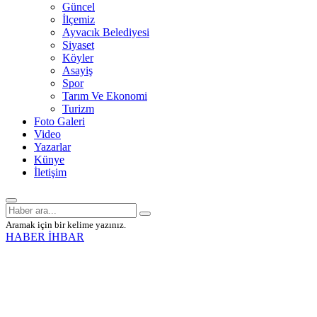
Güncel
İlçemiz
Ayvacık Belediyesi
Siyaset
Köyler
Asayiş
Spor
Tarım Ve Ekonomi
Turizm
Foto Galeri
Video
Yazarlar
Künye
İletişim
Aramak için bir kelime yazınız.
HABER İHBAR