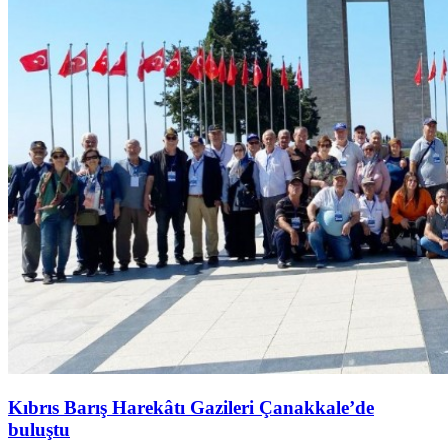
Kıbrıs Barış Harekâtı Gazileri Çanakkale’de
buluştu