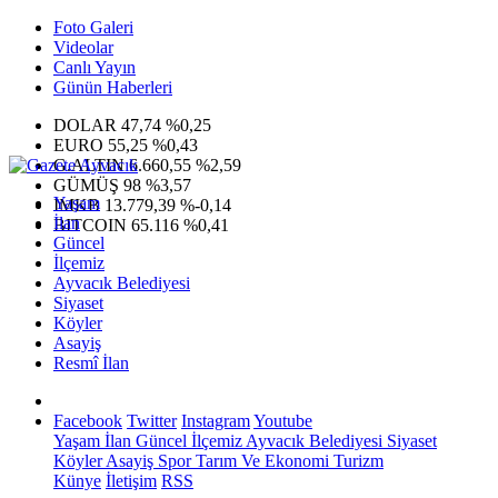
Foto Galeri
Videolar
Canlı Yayın
Günün Haberleri
DOLAR
47,74
%0,25
EURO
55,25
%0,43
G.ALTIN
6.660,55
%2,59
GÜMÜŞ
98
%3,57
Yaşam
IMKB
13.779,39
%-0,14
İlan
BITCOIN
65.116
%0,41
Güncel
İlçemiz
Ayvacık Belediyesi
Siyaset
Köyler
Asayiş
Resmî İlan
Facebook
Twitter
Instagram
Youtube
Yaşam
İlan
Güncel
İlçemiz
Ayvacık Belediyesi
Siyaset
Köyler
Asayiş
Spor
Tarım Ve Ekonomi
Turizm
Künye
İletişim
RSS