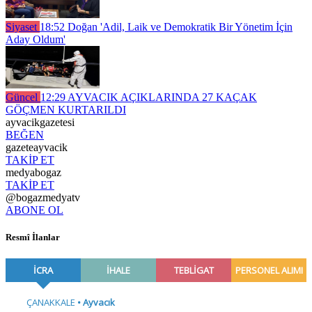
Siyaset
18:52
Doğan 'Adil, Laik ve Demokratik Bir Yönetim İçin
Aday Oldum'
Güncel
12:29
AYVACIK AÇIKLARINDA 27 KAÇAK
GÖÇMEN KURTARILDI
ayvacikgazetesi
BEĞEN
gazeteayvacik
TAKİP ET
medyabogaz
TAKİP ET
@bogazmedyatv
ABONE OL
Resmî İlanlar