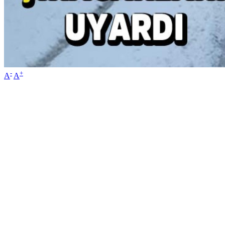
-
+
A
A