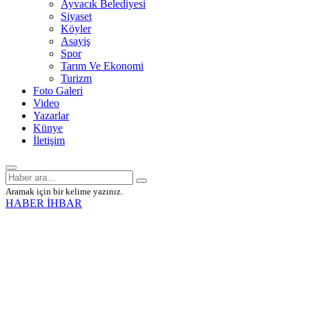
Ayvacık Belediyesi
Siyaset
Köyler
Asayiş
Spor
Tarım Ve Ekonomi
Turizm
Foto Galeri
Video
Yazarlar
Künye
İletişim
Aramak için bir kelime yazınız.
HABER İHBAR