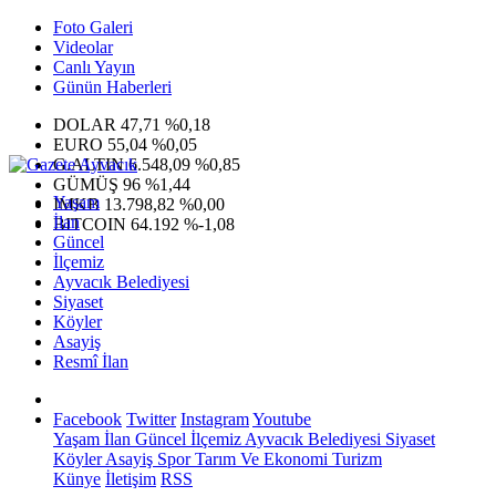
Foto Galeri
Videolar
Canlı Yayın
Günün Haberleri
DOLAR
47,71
%0,18
EURO
55,04
%0,05
G.ALTIN
6.548,09
%0,85
GÜMÜŞ
96
%1,44
Yaşam
IMKB
13.798,82
%0,00
İlan
BITCOIN
64.192
%-1,08
Güncel
İlçemiz
Ayvacık Belediyesi
Siyaset
Köyler
Asayiş
Resmî İlan
Facebook
Twitter
Instagram
Youtube
Yaşam
İlan
Güncel
İlçemiz
Ayvacık Belediyesi
Siyaset
Köyler
Asayiş
Spor
Tarım Ve Ekonomi
Turizm
Künye
İletişim
RSS