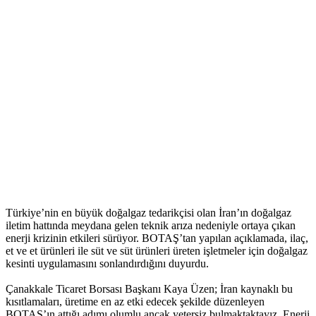
Türkiye’nin en büyük doğalgaz tedarikçisi olan İran’ın doğalgaz
iletim hattında meydana gelen teknik arıza nedeniyle ortaya çıkan
enerji krizinin etkileri sürüyor. BOTAŞ’tan yapılan açıklamada, ilaç,
et ve et ürünleri ile süt ve süt ürünleri üreten işletmeler için doğalgaz
kesinti uygulamasını sonlandırdığını duyurdu.
Çanakkale Ticaret Borsası Başkanı Kaya Üzen; İran kaynaklı bu
kısıtlamaları, üretime en az etki edecek şekilde düzenleyen
BOTAŞ’ın attığı adımı olumlu ancak yetersiz bulmaktaktayız. Enerji