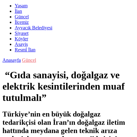
Yaşam
İlan
Güncel
İlçemiz
Ayvacık Belediyesi
Siyaset
Köyler
Asayiş
Resmî İlan
Anasayfa
Güncel
“Gıda sanayisi, doğalgaz ve
elektrik kesintilerinden muaf
tutulmalı”
Türkiye’nin en büyük doğalgaz
tedarikçisi olan İran’ın doğalgaz iletim
hattında meydana gelen teknik arıza