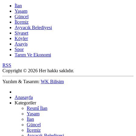
İlan
Yaşam
Güncel
İlçemiz
Ayvacık Belediyesi
Siyaset
Köyler
Asayiş
Spor
Tarım Ve Ekonomi
RSS
Copyright © 2026 Her hakkı saklıdır.
Yazılım & Tasarım:
WK Bilişim
Anasayfa
Kategoriler
Resmî İlan
Yaşam
İlan
Güncel
İlçemiz
Ayvacık Belediyesi