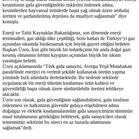
kesintisinin gıda güvenliğindeki risklerini önlemek adına,
kesintilerden hayvansal ürünlerde başta yağ olmak üzere ambalaj
üretimi ve şartlandırılmış depolara da muafiyet sağlanmalı” diye
konuştu.
Enerji ve Tabii Kaynaklar Bakanlığımız, son dönemde enerji
terminalleri, gaz aldığı ülke çeşitliliği, boru hatları ile Türkiye’yi gaz
açısından sıkıntıda bırakmamak için büyük gayret ettiğini belirten
Başkan Üzen, İran gibi büyük bir tedarikçinin bir anda doğal gazı
kesmiş olmasının üretim kayıpları açısından büyük bir sıkıntı
yarattığını belirtti.
Üzen açıklamasında “Türk gıda sanayisi, Avrupa Yeşil Mutabakatı
paralelinde enerjiyi en verimli şekilde kullanarak üretim yapma
yönünde hızlı adımlarla ilerlemektedir. Bu nedenle sektörde
uygulanacak bir enerji tüketim kısıtlaması ürün kalitesi ve
güvenilirliği başta olmak üzere sürdürülebilir üretimi tehlikeye
atacaktır.
Üzen son olarak, gıda güvenliğinin sağlanabilmesi, gıda israfının
önlenmesi ve halkımızın güvenilir gıdaya erişebilmesi adına
doğalgaz ve elektrik kısıtlamalarından gıda sanayicimizin tümünün
muaf tutulmasının gerektiğini belirterek, gıda sanayicileri olarak
temennimiz sektörün bu süreci en az hazarla atlatmasını
sağlamak”dedi.