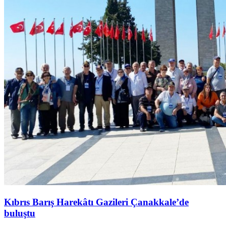
Kıbrıs Barış Harekâtı Gazileri Çanakkale’de
buluştu