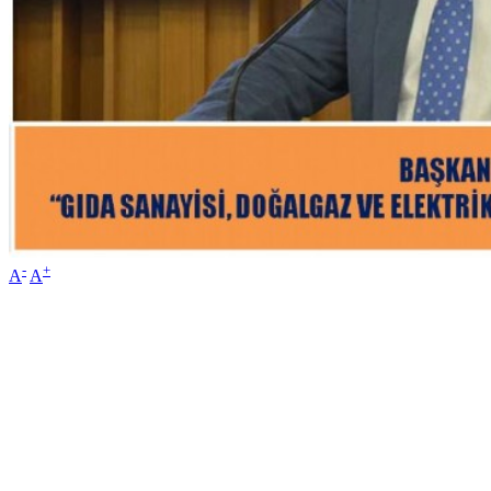
-
+
A
A