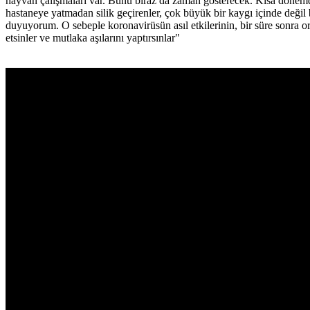
hayvan çalışmaları var. Bunu biraz da zaman gösterecek. Kısa dönemde 
hastaneye yatmadan silik geçirenler, çok büyük bir kaygı içinde deği
duyuyorum. O sebeple koronavirüsün asıl etkilerinin, bir süre sonra o
etsinler ve mutlaka aşılarını yaptırsınlar"