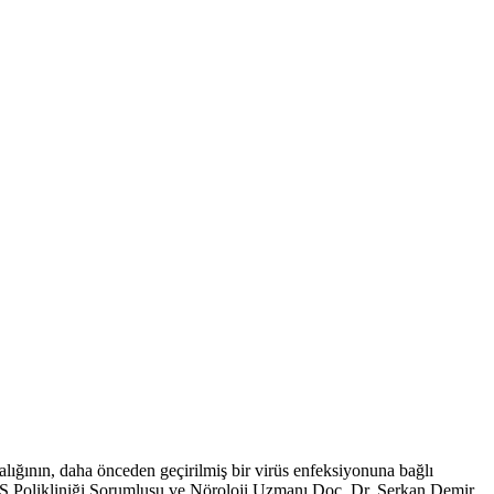
alığının, daha önceden geçirilmiş bir virüs enfeksiyonuna bağlı
 MS Polikliniği Sorumlusu ve Nöroloji Uzmanı Doç. Dr. Serkan Demir,