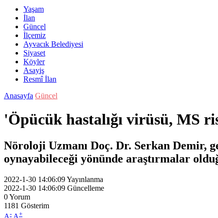
Yaşam
İlan
Güncel
İlçemiz
Ayvacık Belediyesi
Siyaset
Köyler
Asayiş
Resmî İlan
Anasayfa
Güncel
'Öpücük hastalığı virüsü, MS ri
Nöroloji Uzmanı Doç. Dr. Serkan Demir, g
oynayabileceği yönünde araştırmalar olduğu
2022-1-30 14:06:09
Yayınlanma
2022-1-30 14:06:09
Güncelleme
0
Yorum
1181
Gösterim
-
+
A
A