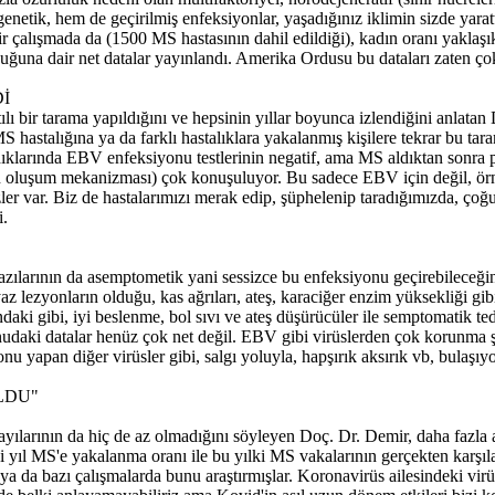
genetik, hem de geçirilmiş enfeksiyonlar, yaşadığınız iklimin sizde yarat
çalışmada da (1500 MS hastasının dahil edildiği), kadın oranı yaklaş
duğuna dair net datalar yayınlandı. Amerika Ordusu bu dataları zaten ç
İ
ılı bir tarama yapıldığını ve hepsinin yıllar boyunca izlendiğini anla
S hastalığına ya da farklı hastalıklara yakalanmış kişilere tekrar bu tar
adıklarında EBV enfeksiyonu testlerinin negatif, ama MS aldıktan sonra 
ığın oluşum mekanizması) çok konuşuluyor. Bu sadece EBV için değil, ö
tezler var. Biz de hastalarımızı merak edip, şüphelenip taradığımızda
i.
bazılarının da asemptometik yani sessizce bu enfeksiyonu geçirebileceği
 lezyonların olduğu, kas ağrıları, ateş, karaciğer enzim yüksekliği gibi b
ındaki gibi, iyi beslenme, bol sıvı ve ateş düşürücüler ile semptomatik
nudaki datalar henüz çok net değil. EBV gibi virüslerden çok korunma 
yapan diğer virüsler gibi, salgı yoluyla, hapşırık aksırık vb, bulaşıy
LDU"
ayılarının da hiç de az olmadığını söyleyen Doç. Dr. Demir, daha fazla 
ki yıl MS'e yakalanma oranı ile bu yılki MS vakalarının gerçekten karş
a ya da bazı çalışmalarda bunu araştırmışlar. Koronavirüs ailesindeki vi