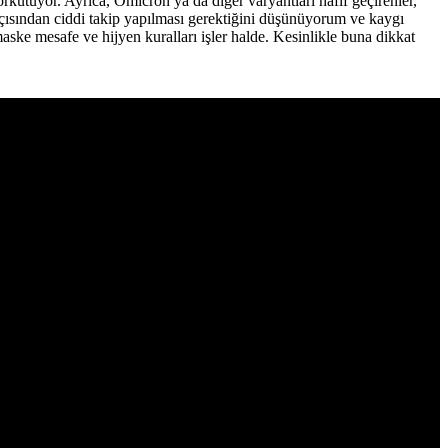
kutuyor. Ayrıca, Omicron ya da diğer varyantları hafif geçirenler,
açısından ciddi takip yapılması gerektiğini düşünüyorum ve kaygı
ske mesafe ve hijyen kuralları işler halde. Kesinlikle buna dikkat