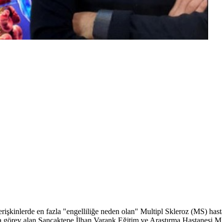
rişkinlerde en fazla "engelliliğe neden olan" Multipl Skleroz (MS) hast
 da görev alan Sancaktepe İlhan Varank Eğitim ve Araştırma Hastanesi