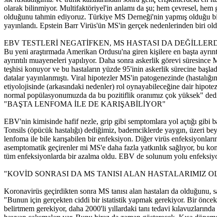
olarak bilinmiyor. Multifaktöriyel'in anlamı da şu; hem çevresel, hem 
olduğunu tahmin ediyoruz. Türkiye MS Derneği'nin yapmış olduğu bir 
yayınlandı. Epstein Barr Virüs'ün MS'in gerçek nedenlerinden biri ol
EBV TESTLERİ NEGATİFKEN, MS HASTASI DA DEĞİLLERD
Bu yeni araştırmada Amerikan Ordusu'na giren kişilere en başta ayrınt
ayrıntılı muayeneleri yapılıyor. Daha sonra askerlik görevi süresince M
teşhisi konuyor ve bu hastaların yüzde 95'inin askerlik sürecine başl
datalar yayınlanmıştı. Viral hipotezler MS'in patogenezinde (hastal
etiyolojisinde (arkasındaki nedenler) rol oynayabileceğine dair hipo
normal popülasyonumuzda da bu pozitiflik oranımız çok yüksek" ded
"BAŞTA LENFOMA İLE DE KARIŞABİLİYOR"
EBV'nin kimisinde hafif nezle, grip gibi semptomlara yol açtığı gibi 
Tonsils (öpücük hastalığı) dediğimiz, bademciklerde yaygın, üzeri beyaz
lenfoma ile bile karışabilen bir enfeksiyon. Diğer virüs enfeksiyonlar
asemptomatik geçirenler mi MS'e daha fazla yatkınlık sağlıyor, bu ko
tüm enfeksiyonlarda bir azalma oldu. EBV de solunum yolu enfeksiyonu 
"KOVİD SONRASI DA MS TANISI ALAN HASTALARIMIZ O
Koronavirüs geçirdikten sonra MS tanısı alan hastaları da olduğunu, s
"Bunun için gerçekten ciddi bir istatistik yapmak gerekiyor. Bir önce
belirtmem gerekiyor, daha 2000'li yıllardaki tanı tedavi kılavuzlarınd