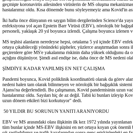
geçmişte koronavirüs ailesinden virüslerin de MS oluşma mekanizması
hastalarımız oldu. Kısa dönemde bunu söyleyemeyiz ama Kovid'in asıl
İki hafta önce dünyanın en saygın bilim dergilerinden Science'da yayı
enfeksiyona yol açan Epstein Barr Virüsü (EBV), nörolojik bir bağışı
personeli, yaklaşık 20 yıl boyunca izlendi. Çalışma boyunca izlenen v
MS teşhisi alanların neredeyse hepsi, ortalama 5 yıl içinde EBV enfeks
ortaya çıkabileceği yönündeki şüpheler, yüzlerce araştırmadan sonra il
geçirenlere göre MS'e yakalanma riskinin daha yüksek olduğunu da ort
açtığını düşünüyor. Şimdi asıl endişe ise, daha önce de MS nedeni ol
ŞİMDİYE KADAR YAPILMIŞ EN NET ÇALIŞMA
Pandemi boyunca, Kovid poliklinik koordinatörü olarak da görev ala
nedeni halen tam olarak bilinmeyen ve nörolojik bir bağışıklık siste
Ajansı'na değerlendirdi. Bu çalışmanın, Kovid pandemisinin uzun vade
hastalarımız oldu. Sayıları hiç de az değil. Tabii ki bunları izleyip Ko
uzun dönem etkileri bizi korkutuyor" dedi.
50 YILDIR BU SORUNUN YANITI ARANIYORDU
EBV ve MS arasındaki olası ilişkinin ilk kez 1972 yılında yayınlanan
tüm bunlar içinde MS-EBV ilişkisini en net ortaya koyan çok önemli bi
sık rastladığımız ve trafik kazalarından sonra genç erişkinlerdeki en f