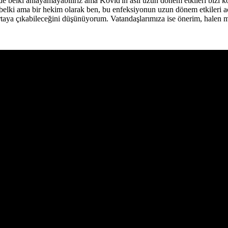
belki anlayamayabiliriz ama Kovid'in asıl uzun dönem etkileri bizi kor
l belki ama bir hekim olarak ben, bu enfeksiyonun uzun dönem etkileri 
rtaya çıkabileceğini düşünüyorum. Vatandaşlarımıza ise önerim, halen ma