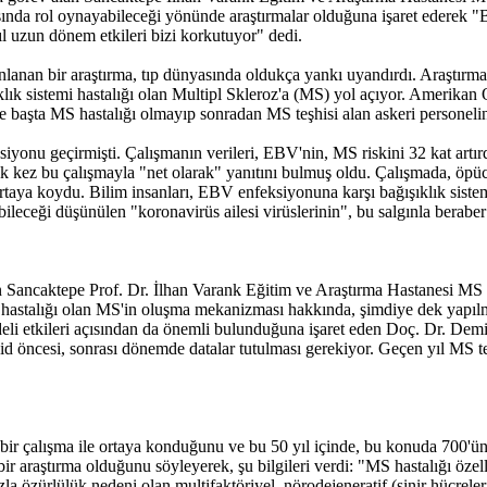
nda rol oynayabileceği yönünde araştırmalar olduğuna işaret ederek "Bi
 uzun dönem etkileri bizi korkutuyor" dedi.
nlanan bir araştırma, tıp dünyasında oldukça yankı uyandırdı. Araştırma
klık sistemi hastalığı olan Multipl Skleroz'a (MS) yol açıyor. Amerika
e başta MS hastalığı olmayıp sonradan MS teşhisi alan askeri personelin
iyonu geçirmişti. Çalışmanın verileri, EBV'nin, MS riskini 32 kat artırd
k kez bu çalışmayla "net olarak" yanıtını bulmuş oldu. Çalışmada, öpücük 
aya koydu. Bilim insanları, EBV enfeksiyonuna karşı bağışıklık sistem
abileceği düşünülen "koronavirüs ailesi virüslerinin", bu salgınla ber
n Sancaktepe Prof. Dr. İlhan Varank Eğitim ve Araştırma Hastanesi MS
mi hastalığı olan MS'in oluşma mekanizması hakkında, şimdiye dek yapıl
li etkileri açısından da önemli bulunduğuna işaret eden Doç. Dr. Demir
vid öncesi, sonrası dönemde datalar tutulması gerekiyor. Geçen yıl MS teşh
 bir çalışma ile ortaya konduğunu ve bu 50 yıl içinde, bu konuda 700'ün
r araştırma olduğunu söyleyerek, şu bilgileri verdi: "MS hastalığı özell
azla özürlülük nedeni olan multifaktöriyel, nörodejeneratif (sinir hücrele