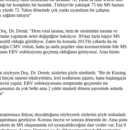
tığı bir kompleks bir hastalık. Türkiye'de yaklaşık 75 bin MS hastası
ık yüzde 72. Yakın dönemde çok yankı uyandıran bir çalışma
ok sağlam tutuyor"
tan Doç. Dr. Demir, "Hem viral tarama, hem de otoimmün tarama ve
amalar yapılarak neler değiştiğine bakılıyor. 30'dan fazla kişiye MS
pozitif olduğu görülüyor. Zaten bu konuda 2013'lü yıllarda da ön
rneğin CMV virüsü, hatta şu anda popüler olan koronavirüsün bile MS
, çoğunun EBV enfeksiyonu geçirmiş olduğunu görüyoruz. Ama bizim
ni söyleyen Doç. Dr. Demir, sözlerini şöyle sürdürdü: "Bir de Kissing
irçok sistemi etkileyebilen, lenf nodlarının şişiren, hatta başlangıçta
 tedavisi yapılır. EBV enfeksiyonunu semptomlu geçirenler mi
şansımız da yok belki ama 2 yıldır maskeli dönem sayesinde aslında
or"
araştırmaya ihtiyaç duyulduğunu söyleyerek sözlerini şöyle noktaladı:
ılaştırılması gerekiyor. Korona öncesi ve sonrası dönemin de. Ama şunu
rüslerin de MS oluşumunda rol oynayabileceğine dair veriler var. Faz 0