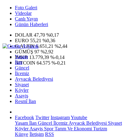
Foto Galeri
Videolar
Canlı Yayın
Günün Haberleri
DOLAR
47,70
%0,17
EURO
55,21
%0,36
G.ALTIN
6.651,21
%2,44
GÜMÜŞ
97
%2,92
Yaşam
IMKB
13.779,39
%-0,14
İlan
BITCOIN
64.575
%-0,21
Güncel
İlçemiz
Ayvacık Belediyesi
Siyaset
Köyler
Asayiş
Resmî İlan
Facebook
Twitter
Instagram
Youtube
Yaşam
İlan
Güncel
İlçemiz
Ayvacık Belediyesi
Siyaset
Köyler
Asayiş
Spor
Tarım Ve Ekonomi
Turizm
Künye
İletişim
RSS