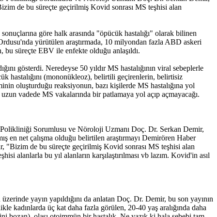
zim de bu süreçte geçirilmiş Kovid sonrası MS teşhisi alan
 sonuçlarına göre halk arasında "öpücük hastalığı" olarak bilinen
n Ordusu'nda yürütülen araştırmada, 10 milyondan fazla ABD askeri
, bu süreçte EBV ile enfekte olduğu anlaşıldı.
ığını gösterdi. Neredeyse 50 yıldır MS hastalığının viral sebeplerle
hastalığını (mononükleoz), belirtili geçirenlerin, belirtisiz
inin oluşturduğu reaksiyonun, bazı kişilerde MS hastalığına yol
aber uzun vadede MS vakalarında bir patlamaya yol açıp açmayacağı.
 Polikliniği Sorumlusu ve Nöroloji Uzmanı Doç. Dr. Serkan Demir,
mış en net çalışma olduğu belirtilen araştırmayı Demirören Haber
, "Bizim de bu süreçte geçirilmiş Kovid sonrası MS teşhisi alan
isi alanlarla bu yıl alanların karşılaştırılması vb lazım. Kovid'in asıl
 üzerinde yayın yapıldığını da anlatan Doç. Dr. Demir, bu son yayının
ikle kadınlarda üç kat daha fazla görülen, 20-40 yaş aralığında daha
rini bozan), olası otoimmün bir hastalık. Ne yazık ki hala sebebi tam