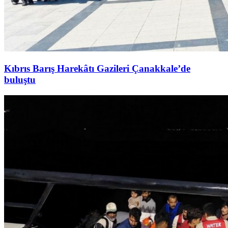
Kıbrıs Barış Harekâtı Gazileri Çanakkale’de
buluştu