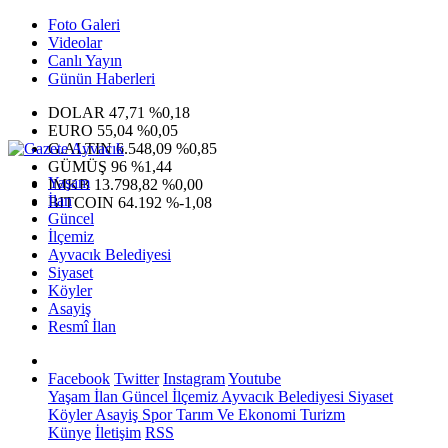
Foto Galeri
Videolar
Canlı Yayın
Günün Haberleri
DOLAR
47,71
%0,18
EURO
55,04
%0,05
G.ALTIN
6.548,09
%0,85
GÜMÜŞ
96
%1,44
Yaşam
IMKB
13.798,82
%0,00
İlan
BITCOIN
64.192
%-1,08
Güncel
İlçemiz
Ayvacık Belediyesi
Siyaset
Köyler
Asayiş
Resmî İlan
Facebook
Twitter
Instagram
Youtube
Yaşam
İlan
Güncel
İlçemiz
Ayvacık Belediyesi
Siyaset
Köyler
Asayiş
Spor
Tarım Ve Ekonomi
Turizm
Künye
İletişim
RSS