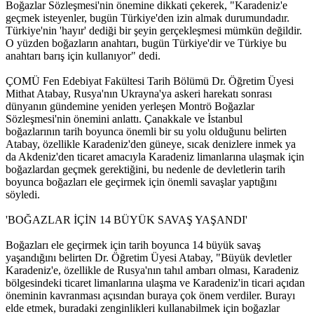
Boğazlar Sözleşmesi'nin önemine dikkati çekerek, "Karadeniz'e
geçmek isteyenler, bugün Türkiye'den izin almak durumundadır.
Türkiye'nin 'hayır' dediği bir şeyin gerçekleşmesi mümkün değildir.
O yüzden boğazların anahtarı, bugün Türkiye'dir ve Türkiye bu
anahtarı barış için kullanıyor" dedi.
ÇOMÜ Fen Edebiyat Fakültesi Tarih Bölümü Dr. Öğretim Üyesi
Mithat Atabay, Rusya'nın Ukrayna'ya askeri harekatı sonrası
dünyanın gündemine yeniden yerleşen Montrö Boğazlar
Sözleşmesi'nin önemini anlattı. Çanakkale ve İstanbul
boğazlarının tarih boyunca önemli bir su yolu olduğunu belirten
Atabay, özellikle Karadeniz'den güneye, sıcak denizlere inmek ya
da Akdeniz'den ticaret amacıyla Karadeniz limanlarına ulaşmak için
boğazlardan geçmek gerektiğini, bu nedenle de devletlerin tarih
boyunca boğazları ele geçirmek için önemli savaşlar yaptığını
söyledi.
'BOĞAZLAR İÇİN 14 BÜYÜK SAVAŞ YAŞANDI'
Boğazları ele geçirmek için tarih boyunca 14 büyük savaş
yaşandığını belirten Dr. Öğretim Üyesi Atabay, "Büyük devletler
Karadeniz'e, özellikle de Rusya'nın tahıl ambarı olması, Karadeniz
bölgesindeki ticaret limanlarına ulaşma ve Karadeniz'in ticari açıdan
öneminin kavranması açısından buraya çok önem verdiler. Burayı
elde etmek, buradaki zenginlikleri kullanabilmek için boğazlar