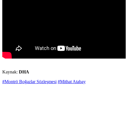
Kaynak:
DHA
#Montrö Boğazlar Sözleşmesi
#Mithat Atabay