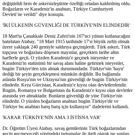
değiştirildi hem de askersizleştirme özelliği ortadan kaldırılmış oldu.
Boğazların ve Karadeniz'in anahtarı, Türkiye Cumhuriyeti
Devleti’ne verildi" diye konuştu.
'İKİ ÜLKENİN GÜVENLİĞİ DE TÜRKİYE'NİN ELİNDEDİR'
18 Mart'ta Çanakkale Deniz Zaferi'nin 107'nci yılının kutlanacağını
hatırlatan Atabay, "18 Mart 1915 tarihinde 17'si büyük zırhlı olmak
üzere yaklaşık 240 gemiyle saldırıya geçmişlerdi. Türk askeri, Türk
topçusu ve boğazlara döşenen mayınlar, gerçekten tarihe altın
harflerle geçti. O yüzden Karadeniz'e geçmek isteyenler ve
Karadeniz'in statüsünü bir savaş alanı haline getirmek isteyenler,
bugün Türkiye'den izin almak durumundadır. Türkiye'nin 'hayır'
dediği bir şeyin gerçekleşmesi mümkün değildir. Bu bağlamda
aslında Rusya'nın ve Ukrayna'nın güvenliği de bugün Türkiye'nin
elindedir. Keza Gürcistan, Karadeniz'e kıyısı olan devletlerdendir.
Bugün, Romanya ve Bulgaristan da Karadeniz'e kıyısı olan devletler
arasında yer almaktadır. Bunların güvenliği de yine Türkiye'nin
elindedir. O yüzden boğazların anahtarı bugün Türkiye'dir ve
Türkiye bu anahtarı barış barış için kullanıyor" ifadelerini kullandı.
'KARAR TÜRKİYE'NİN AMA 3 İSTİSNA VAR'
Dr. Öğretim Üyesi Atabay, savaş gemilerinin Türk boğazlarından
geçip geçmeyeceği yönündeki tartışmalar ile ilgili olarak ise şunları