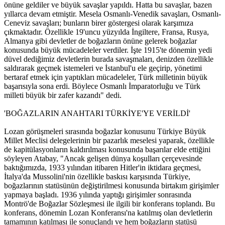
önüne geldiler ve büyük savaşlar yapıldı. Hatta bu savaşlar, bazen
yıllarca devam etmiştir. Mesela Osmanlı-Venedik savaşları, Osmanlı-
Ceneviz savaşları; bunların birer göstergesi olarak karşımıza
çıkmaktadır. Özellikle 19'uncu yüzyılda İngiltere, Fransa, Rusya,
Almanya gibi devletler de boğazların önüne gelerek boğazlar
konusunda büyük mücadeleler verdiler. İşte 1915'te dönemin yedi
düvel dediğimiz devletlerin burada savaşmaları, denizden özellikle
saldırarak geçmek istemeleri ve İstanbul'u ele geçirip, yönetimi
bertaraf etmek için yaptıkları mücadeleler, Türk milletinin büyük
başarısıyla sona erdi. Böylece Osmanlı İmparatorluğu ve Türk
milleti büyük bir zafer kazandı" dedi.
'BOĞAZLARIN ANAHTARI TÜRKİYE'YE VERİLDİ'
Lozan görüşmeleri sırasında boğazlar konusunu Türkiye Büyük
Millet Meclisi delegelerinin bir pazarlık meselesi yaparak, özellikle
de kapitülasyonların kaldırılması konusunda başarılar elde ettiğini
söyleyen Atabay, "Ancak gelişen dünya koşulları çerçevesinde
baktığımızda, 1933 yılından itibaren Hitler'in iktidara geçmesi,
İtalya'da Mussolini'nin özellikle baskısı karşısında Türkiye,
boğazlarının statüsünün değiştirilmesi konusunda birtakım girişimler
yapmaya başladı. 1936 yılında yaptığı girişimler sonrasında
Montrö'de Boğazlar Sözleşmesi ile ilgili bir konferans toplandı. Bu
konferans, dönemin Lozan Konferansı'na katılmış olan devletlerin
tamamının katılması ile sonuçlandı ve hem boğazların statüsü