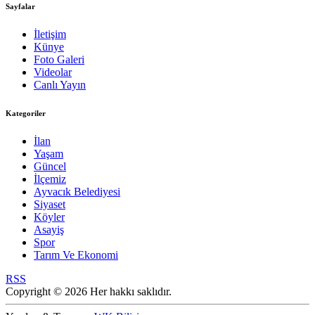
Sayfalar
İletişim
Künye
Foto Galeri
Videolar
Canlı Yayın
Kategoriler
İlan
Yaşam
Güncel
İlçemiz
Ayvacık Belediyesi
Siyaset
Köyler
Asayiş
Spor
Tarım Ve Ekonomi
RSS
Copyright © 2026 Her hakkı saklıdır.