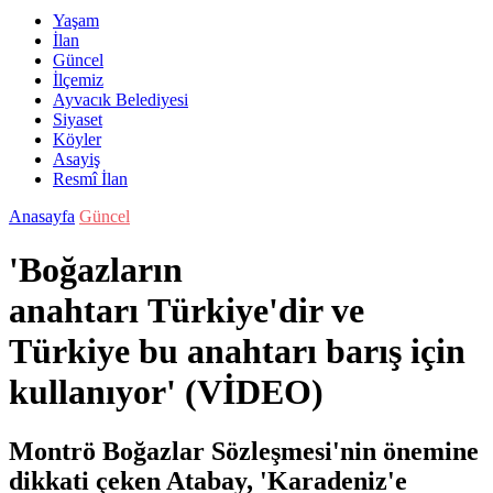
Yaşam
İlan
Güncel
İlçemiz
Ayvacık Belediyesi
Siyaset
Köyler
Asayiş
Resmî İlan
Anasayfa
Güncel
'Boğazların
anahtarı Türkiye'dir ve
Türkiye bu anahtarı barış için
kullanıyor' (VİDEO)
Montrö Boğazlar Sözleşmesi'nin önemine
dikkati çeken Atabay, 'Karadeniz'e