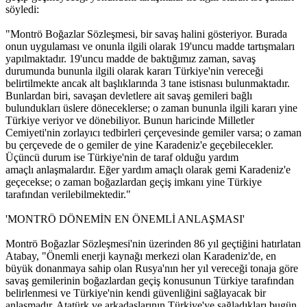
söyledi:
"Montrö Boğazlar Sözleşmesi, bir savaş halini gösteriyor. Burada
onun uygulaması ve onunla ilgili olarak 19'uncu madde tartışmaları
yapılmaktadır. 19'uncu madde de baktığımız zaman, savaş
durumunda bununla ilgili olarak kararı Türkiye'nin vereceği
belirtilmekte ancak alt başlıklarında 3 tane istisnası bulunmaktadır.
Bunlardan biri, savaşan devletlere ait savaş gemileri bağlı
bulundukları üslere döneceklerse; o zaman bununla ilgili kararı yine
Türkiye veriyor ve dönebiliyor. Bunun haricinde Milletler
Cemiyeti'nin zorlayıcı tedbirleri çerçevesinde gemiler varsa; o zaman
bu çerçevede de o gemiler de yine Karadeniz'e geçebilecekler.
Üçüncü durum ise Türkiye'nin de taraf olduğu yardım
amaçlı anlaşmalardır. Eğer yardım amaçlı olarak gemi Karadeniz'e
geçecekse; o zaman boğazlardan geçiş imkanı yine Türkiye
tarafından verilebilmektedir."
'MONTRÖ DÖNEMİN EN ÖNEMLİ ANLAŞMASI'
Montrö Boğazlar Sözleşmesi'nin üzerinden 86 yıl geçtiğini hatırlatan
Atabay, "Önemli enerji kaynağı merkezi olan Karadeniz'de, en
büyük donanmaya sahip olan Rusya'nın her yıl vereceği tonaja göre
savaş gemilerinin boğazlardan geçiş konusunun Türkiye tarafından
belirlenmesi ve Türkiye'nin kendi güvenliğini sağlayacak bir
anlaşmadır. Atatürk ve arkadaşlarının Türkiye'ye sağladıkları bugün