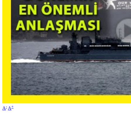
-
+
A
A