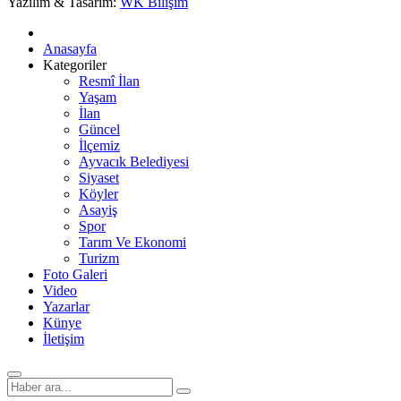
Yazılım & Tasarım:
WK Bilişim
Anasayfa
Kategoriler
Resmî İlan
Yaşam
İlan
Güncel
İlçemiz
Ayvacık Belediyesi
Siyaset
Köyler
Asayiş
Spor
Tarım Ve Ekonomi
Turizm
Foto Galeri
Video
Yazarlar
Künye
İletişim