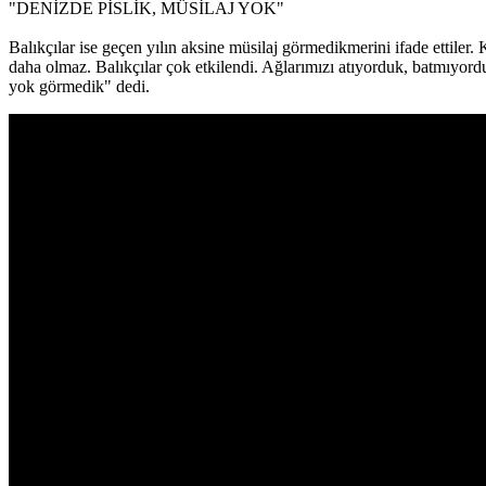
"DENİZDE PİSLİK, MÜSİLAJ YOK"
Balıkçılar ise geçen yılın aksine müsilaj görmedikmerini ifade ettiler. 
daha olmaz. Balıkçılar çok etkilendi. Ağlarımızı atıyorduk, batmıyor
yok görmedik" dedi.