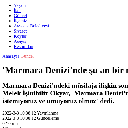
Yaşam
İlan
Güncel
İlçemiz
Ayvacık Belediyesi
Siyaset
Köyler
Asayiş
Resmî İlan
Anasayfa
Güncel
'Marmara Denizi'nde şu an bir 
Marmara Denizi'ndeki müsilaja ilişkin son
Melek İşinibilir Okyar, 'Marmara Denizi'nd
istemiyoruz ve umuyoruz olmaz' dedi.
2022-3-3 10:38:12
Yayınlanma
2022-3-3 10:38:12
Güncelleme
0
Yorum