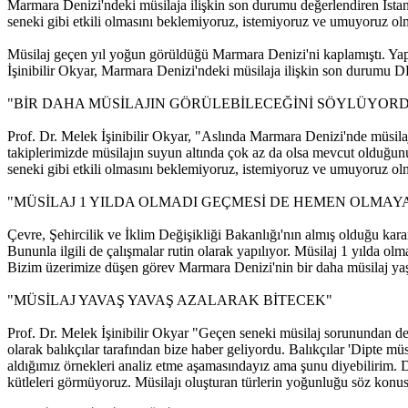
Marmara Denizi'ndeki müsilaja ilişkin son durumu değerlendiren İstanb
seneki gibi etkili olmasını beklemiyoruz, istemiyoruz ve umuyoruz ol
Müsilaj geçen yıl yoğun görüldüğü Marmara Denizi'ni kaplamıştı. Yapı
İşinibilir Okyar, Marmara Denizi'ndeki müsilaja ilişkin son durumu D
"BİR DAHA MÜSİLAJIN GÖRÜLEBİLECEĞİNİ SÖYLÜYOR
Prof. Dr. Melek İşinibilir Okyar, "Aslında Marmara Denizi'nde müsila
takiplerimizde müsilajın suyun altında çok az da olsa mevcut olduğun
seneki gibi etkili olmasını beklemiyoruz, istemiyoruz ve umuyoruz ol
"MÜSİLAJ 1 YILDA OLMADI GEÇMESİ DE HEMEN OLMA
Çevre, Şehircilik ve İklim Değişikliği Bakanlığı'nın almış olduğu kar
Bununla ilgili de çalışmalar rutin olarak yapılıyor. Müsilaj 1 yılda
Bizim üzerimize düşen görev Marmara Denizi'nin bir daha müsilaj y
"MÜSİLAJ YAVAŞ YAVAŞ AZALARAK BİTECEK"
Prof. Dr. Melek İşinibilir Okyar "Geçen seneki müsilaj sorunundan d
olarak balıkçılar tarafından bize haber geliyordu. Balıkçılar 'Dipte m
aldığımız örnekleri analiz etme aşamasındayız ama şunu diyebilirim. D
kütleleri görmüyoruz. Müsilajı oluşturan türlerin yoğunluğu söz konus