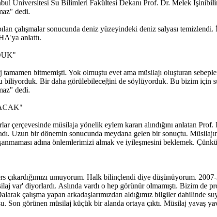
ul Üniversitesi Su Bilimleri Fakültesi Dekanı Prof. Dr. Melek İşinibil
maz" dedi.
lan çalışmalar sonucunda deniz yüzeyindeki deniz salyası temizlendi. İ
HA'ya anlattı.
DUK"
j tamamen bitmemişti. Yok olmuştu evet ama müsilajı oluşturan sebepler
u biliyorduk. Bir daha görülebileceğini de söylüyorduk. Bu bizim için s
maz" dedi.
YACAK"
arlar çerçevesinde müsilaja yönelik eylem kararı alındığını anlatan Pr
 olmadı. Uzun bir dönemin sonucunda meydana gelen bir sonuçtu. Müsila
aşanmaması adına önlemlerimizi almak ve iyileşmesini beklemek. Çünk
ers çıkardığımızı umuyorum. Halk bilinçlendi diye düşünüyorum. 2007-
üsilaj var' diyorlardı. Aslında vardı o hep görünür olmamıştı. Bizim de p
alarak çalışma yapan arkadaşlarımızdan aldığımız bilgiler dahilinde su
u. Son görünen müsilaj küçük bir alanda ortaya çıktı. Müsilaj yavaş ya