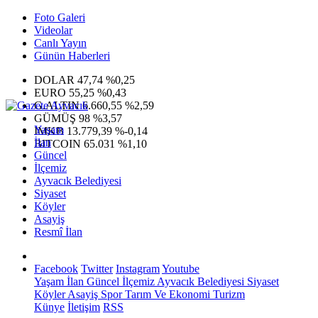
Foto Galeri
Videolar
Canlı Yayın
Günün Haberleri
DOLAR
47,74
%0,25
EURO
55,25
%0,43
G.ALTIN
6.660,55
%2,59
GÜMÜŞ
98
%3,57
Yaşam
IMKB
13.779,39
%-0,14
İlan
BITCOIN
65.031
%1,10
Güncel
İlçemiz
Ayvacık Belediyesi
Siyaset
Köyler
Asayiş
Resmî İlan
Facebook
Twitter
Instagram
Youtube
Yaşam
İlan
Güncel
İlçemiz
Ayvacık Belediyesi
Siyaset
Köyler
Asayiş
Spor
Tarım Ve Ekonomi
Turizm
Künye
İletişim
RSS