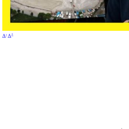
-
+
A
A