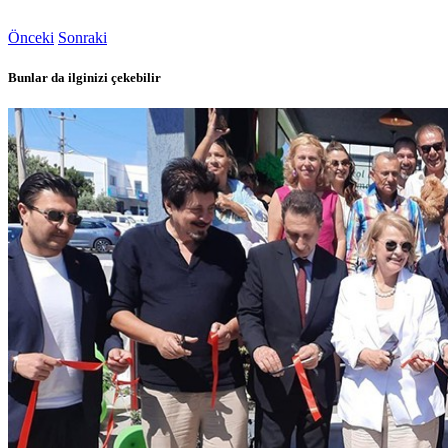
Önceki
Sonraki
Bunlar da ilginizi çekebilir