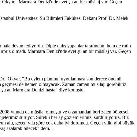
ir Okyar, "Marmara Denizi'nde evet şu an bir müsilaj var. Geçen
stanbul Üniversitesi Su Bilimleri Fakültesi Dekanı Prof. Dr. Melek
 hala devam ediyordu. Dipte dalış yapanlar tarafından, hem de rutin
ürpriz olmadı. Marmara Denizi'nde evet şu an bir müsilaj var. Geçen
of. Dr. Okyar, "Bu eylem planının uygulanması son derece önemli.
jın geçmesi de hemen olmayacak. Zaman zaman müsilajı görebiliriz.
ü şu an Marmara Denizi hasta" diye konuştu.
2008 yılında da müsilaj olmuştu ve o zamandan beri zaten bölgesel
rojelerimiz sürüyor. Sürekli her ay gözlemlerimizi sürdürüyoruz. Biz
yun altı, geçen yıla göre çok daha iyi durumda. Geçen yılki gibi büyük
vaş azalarak bitecek" dedi.