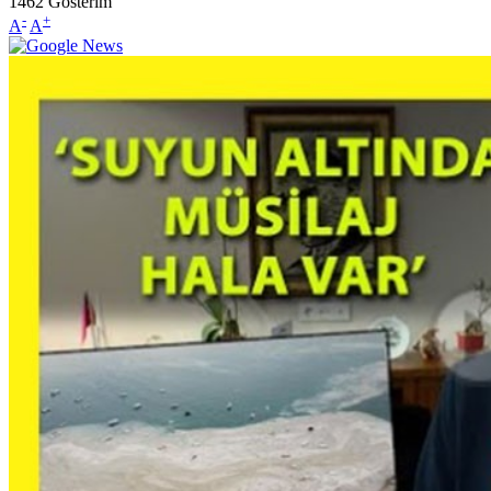
1462
Gösterim
-
+
A
A