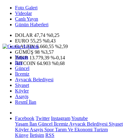
Foto Galeri
Videolar
Canlı Yayın
Günün Haberleri
DOLAR
47,74
%0,25
EURO
55,25
%0,43
G.ALTIN
6.660,55
%2,59
GÜMÜŞ
98
%3,57
Yaşam
IMKB
13.779,39
%-0,14
İlan
BITCOIN
64.903
%0,68
Güncel
İlçemiz
Ayvacık Belediyesi
Siyaset
Köyler
Asayiş
Resmî İlan
Facebook
Twitter
Instagram
Youtube
Yaşam
İlan
Güncel
İlçemiz
Ayvacık Belediyesi
Siyaset
Köyler
Asayiş
Spor
Tarım Ve Ekonomi
Turizm
Künye
İletişim
RSS