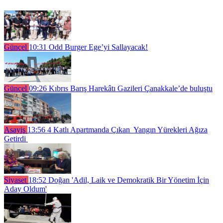
Güncel
10:31
Odd Burger Ege’yi Sallayacak!
Güncel
09:26
Kıbrıs Barış Harekâtı Gazileri Çanakkale’de buluştu
Asayiş
13:56
4 Katlı Apartmanda Çıkan Yangın Yürekleri Ağıza
Getirdi
Siyaset
18:52
Doğan 'Adil, Laik ve Demokratik Bir Yönetim İçin
Aday Oldum'