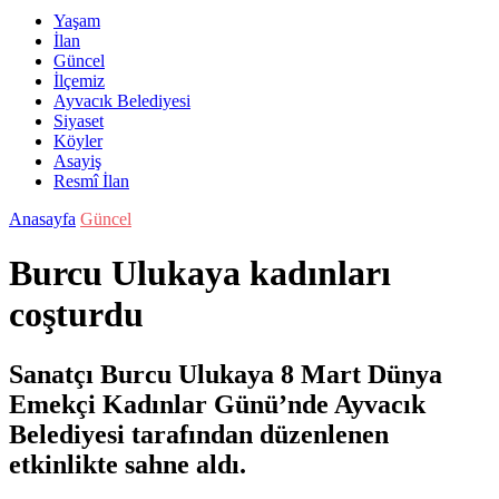
Yaşam
İlan
Güncel
İlçemiz
Ayvacık Belediyesi
Siyaset
Köyler
Asayiş
Resmî İlan
Anasayfa
Güncel
Burcu Ulukaya kadınları
coşturdu
Sanatçı Burcu Ulukaya 8 Mart Dünya
Emekçi Kadınlar Günü’nde Ayvacık
Belediyesi tarafından düzenlenen
etkinlikte sahne aldı.