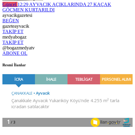
Güncel
12:29
AYVACIK AÇIKLARINDA 27 KAÇAK
GÖÇMEN KURTARILDI
ayvacikgazetesi
BEĞEN
gazeteayvacik
TAKİP ET
medyabogaz
TAKİP ET
@bogazmedyatv
ABONE OL
Resmî İlanlar