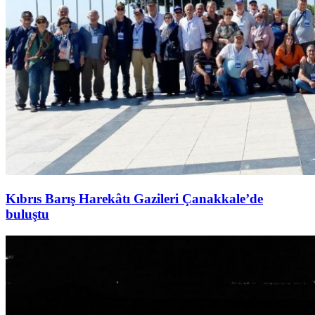
Kıbrıs Barış Harekâtı Gazileri Çanakkale’de
buluştu