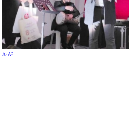
-
+
A
A