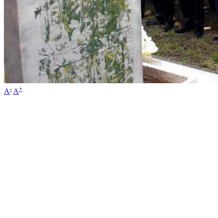
-
+
A
A