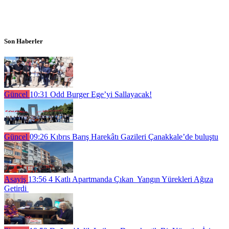
Son Haberler
Güncel
10:31
Odd Burger Ege’yi Sallayacak!
Güncel
09:26
Kıbrıs Barış Harekâtı Gazileri Çanakkale’de buluştu
Asayiş
13:56
4 Katlı Apartmanda Çıkan Yangın Yürekleri Ağıza
Getirdi