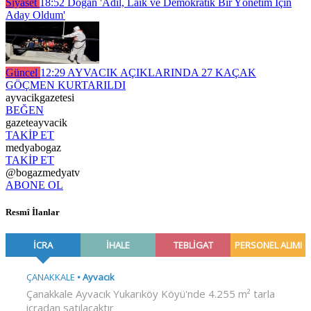
Siyaset
18:52
Doğan 'Adil, Laik ve Demokratik Bir Yönetim İçin
Aday Oldum'
Güncel
12:29
AYVACIK AÇIKLARINDA 27 KAÇAK
GÖÇMEN KURTARILDI
ayvacikgazetesi
BEĞEN
gazeteayvacik
TAKİP ET
medyabogaz
TAKİP ET
@bogazmedyatv
ABONE OL
Resmî İlanlar