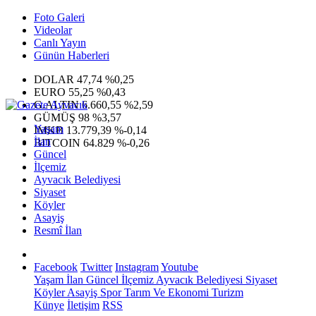
Foto Galeri
Videolar
Canlı Yayın
Günün Haberleri
DOLAR
47,74
%0,25
EURO
55,25
%0,43
G.ALTIN
6.660,55
%2,59
GÜMÜŞ
98
%3,57
Yaşam
IMKB
13.779,39
%-0,14
İlan
BITCOIN
64.829
%-0,26
Güncel
İlçemiz
Ayvacık Belediyesi
Siyaset
Köyler
Asayiş
Resmî İlan
Facebook
Twitter
Instagram
Youtube
Yaşam
İlan
Güncel
İlçemiz
Ayvacık Belediyesi
Siyaset
Köyler
Asayiş
Spor
Tarım Ve Ekonomi
Turizm
Künye
İletişim
RSS