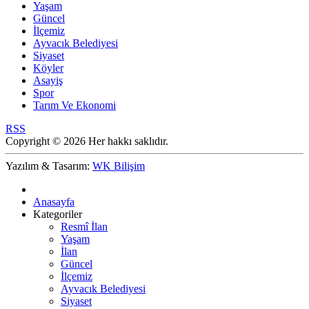
Yaşam
Güncel
İlçemiz
Ayvacık Belediyesi
Siyaset
Köyler
Asayiş
Spor
Tarım Ve Ekonomi
RSS
Copyright © 2026 Her hakkı saklıdır.
Yazılım & Tasarım:
WK Bilişim
Anasayfa
Kategoriler
Resmî İlan
Yaşam
İlan
Güncel
İlçemiz
Ayvacık Belediyesi
Siyaset