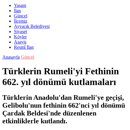
Yaşam
İlan
Güncel
İlçemiz
Ayvacık Belediyesi
Siyaset
Köyler
Asayiş
Resmî İlan
Anasayfa
Güncel
Türklerin Rumeli'yi Fethinin
662. yıl dönümü kutlamaları
Türklerin Anadolu'dan Rumeli'ye geçişi,
Gelibolu'nun fethinin 662'nci yıl dönümü
Çardak Beldesi'nde düzenlenen
etkinliklerle kutlandı.