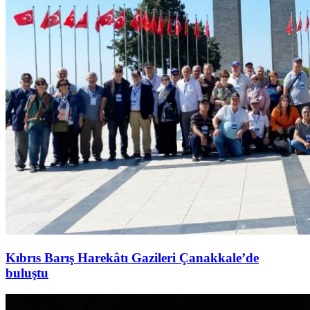
Kıbrıs Barış Harekâtı Gazileri Çanakkale’de
buluştu