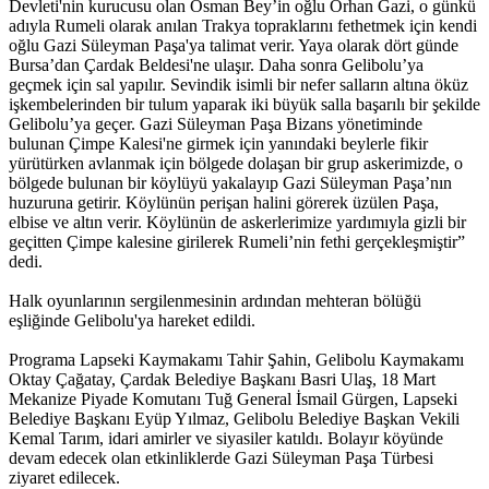
Devleti'nin kurucusu olan Osman Bey’in oğlu Orhan Gazi, o günkü
adıyla Rumeli olarak anılan Trakya topraklarını fethetmek için kendi
oğlu Gazi Süleyman Paşa'ya talimat verir. Yaya olarak dört günde
Bursa’dan Çardak Beldesi'ne ulaşır. Daha sonra Gelibolu’ya
geçmek için sal yapılır. Sevindik isimli bir nefer salların altına öküz
işkembelerinden bir tulum yaparak iki büyük salla başarılı bir şekilde
Gelibolu’ya geçer. Gazi Süleyman Paşa Bizans yönetiminde
bulunan Çimpe Kalesi'ne girmek için yanındaki beylerle fikir
yürütürken avlanmak için bölgede dolaşan bir grup askerimizde, o
bölgede bulunan bir köylüyü yakalayıp Gazi Süleyman Paşa’nın
huzuruna getirir. Köylünün perişan halini görerek üzülen Paşa,
elbise ve altın verir. Köylünün de askerlerimize yardımıyla gizli bir
geçitten Çimpe kalesine girilerek Rumeli’nin fethi gerçekleşmiştir”
dedi.
Halk oyunlarının sergilenmesinin ardından mehteran bölüğü
eşliğinde Gelibolu'ya hareket edildi.
Programa Lapseki Kaymakamı Tahir Şahin, Gelibolu Kaymakamı
Oktay Çağatay, Çardak Belediye Başkanı Basri Ulaş, 18 Mart
Mekanize Piyade Komutanı Tuğ General İsmail Gürgen, Lapseki
Belediye Başkanı Eyüp Yılmaz, Gelibolu Belediye Başkan Vekili
Kemal Tarım, idari amirler ve siyasiler katıldı. Bolayır köyünde
devam edecek olan etkinliklerde Gazi Süleyman Paşa Türbesi
ziyaret edilecek.