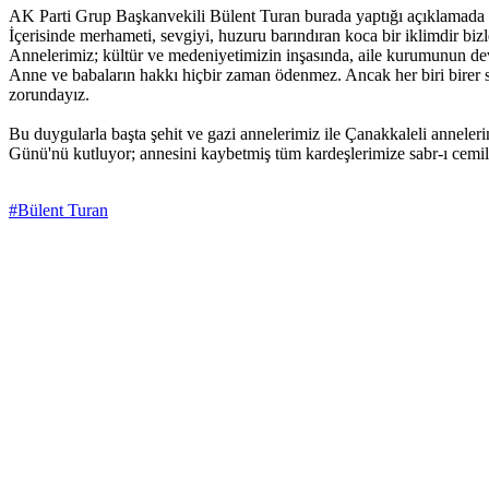
AK Parti Grup Başkanvekili Bülent Turan burada yaptığı açıklamada “B
İçerisinde merhameti, sevgiyi, huzuru barındıran koca bir iklimdir bizl
Annelerimiz; kültür ve medeniyetimizin inşasında, aile kurumunun dev
Anne ve babaların hakkı hiçbir zaman ödenmez. Ancak her biri birer 
zorundayız.
Bu duygularla başta şehit ve gazi annelerimiz ile Çanakkaleli anneler
Günü'nü kutluyor; annesini kaybetmiş tüm kardeşlerimize sabr-ı cemil 
#Bülent Turan