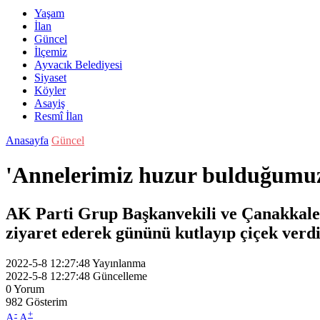
Yaşam
İlan
Güncel
İlçemiz
Ayvacık Belediyesi
Siyaset
Köyler
Asayiş
Resmî İlan
Anasayfa
Güncel
'Annelerimiz huzur bulduğumuz
AK Parti Grup Başkanvekili ve Çanakkale
ziyaret ederek gününü kutlayıp çiçek verdi
2022-5-8 12:27:48
Yayınlanma
2022-5-8 12:27:48
Güncelleme
0
Yorum
982
Gösterim
-
+
A
A