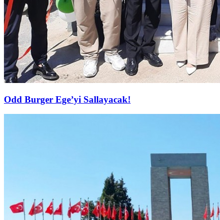
Odd Burger Ege’yi Sallayacak!