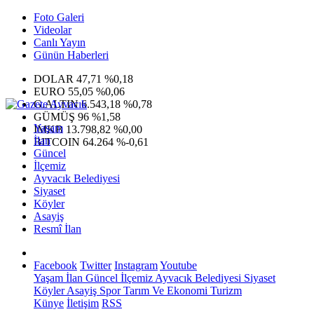
Foto Galeri
Videolar
Canlı Yayın
Günün Haberleri
DOLAR
47,71
%0,18
EURO
55,05
%0,06
G.ALTIN
6.543,18
%0,78
GÜMÜŞ
96
%1,58
Yaşam
IMKB
13.798,82
%0,00
İlan
BITCOIN
64.264
%-0,61
Güncel
İlçemiz
Ayvacık Belediyesi
Siyaset
Köyler
Asayiş
Resmî İlan
Facebook
Twitter
Instagram
Youtube
Yaşam
İlan
Güncel
İlçemiz
Ayvacık Belediyesi
Siyaset
Köyler
Asayiş
Spor
Tarım Ve Ekonomi
Turizm
Künye
İletişim
RSS