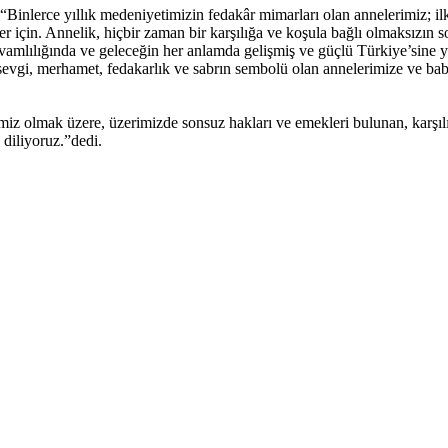
inlerce yıllık medeniyetimizin fedakâr mimarları olan annelerimiz; il
er için. Annelik, hiçbir zaman bir karşılığa ve koşula bağlı olmaksızın s
amlılığında ve geleceğin her anlamda gelişmiş ve güçlü Türkiye’sine y
sevgi, merhamet, fedakarlık ve sabrın sembolü olan annelerimize ve bab
imiz olmak üzere, üzerimizde sonsuz hakları ve emekleri bulunan, karşı
diliyoruz.”dedi.