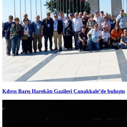
Kıbrıs Barış Harekâtı Gazileri Çanakkale’de buluştu