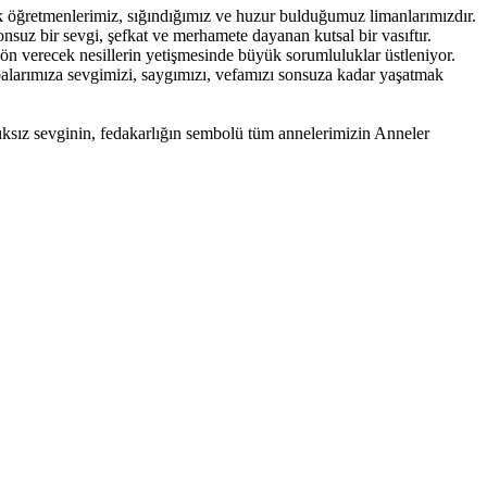
k öğretmenlerimiz, sığındığımız ve huzur bulduğumuz limanlarımızdır.
onsuz bir sevgi, şefkat ve merhamete dayanan kutsal bir vasıftır.
ön verecek nesillerin yetişmesinde büyük sorumluluklar üstleniyor.
alarımıza sevgimizi, saygımızı, vefamızı sonsuza kadar yaşatmak
lıksız sevginin, fedakarlığın sembolü tüm annelerimizin Anneler