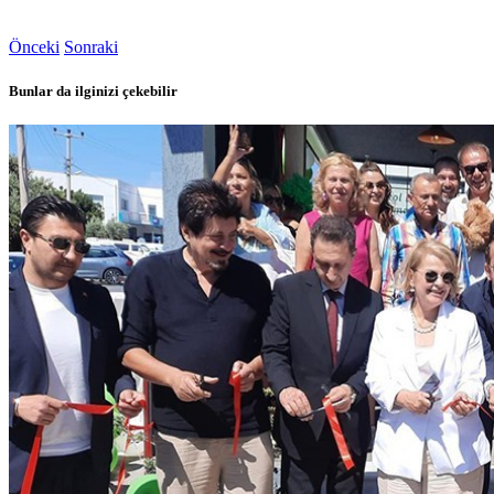
Önceki
Sonraki
Bunlar da ilginizi çekebilir