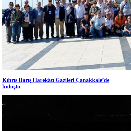
Kıbrıs Barış Harekâtı Gazileri Çanakkale’de
buluştu