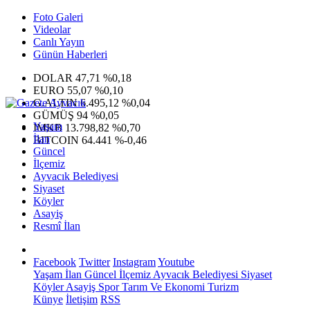
Foto Galeri
Videolar
Canlı Yayın
Günün Haberleri
DOLAR
47,71
%0,18
EURO
55,07
%0,10
G.ALTIN
6.495,12
%0,04
GÜMÜŞ
94
%0,05
Yaşam
IMKB
13.798,82
%0,70
İlan
BITCOIN
64.441
%-0,46
Güncel
İlçemiz
Ayvacık Belediyesi
Siyaset
Köyler
Asayiş
Resmî İlan
Facebook
Twitter
Instagram
Youtube
Yaşam
İlan
Güncel
İlçemiz
Ayvacık Belediyesi
Siyaset
Köyler
Asayiş
Spor
Tarım Ve Ekonomi
Turizm
Künye
İletişim
RSS