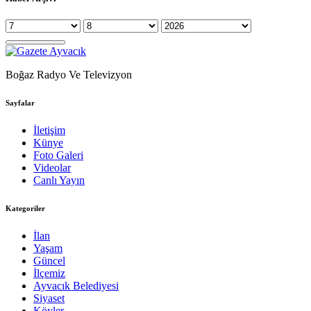
Boğaz Radyo Ve Televizyon
Sayfalar
İletişim
Künye
Foto Galeri
Videolar
Canlı Yayın
Kategoriler
İlan
Yaşam
Güncel
İlçemiz
Ayvacık Belediyesi
Siyaset
Köyler