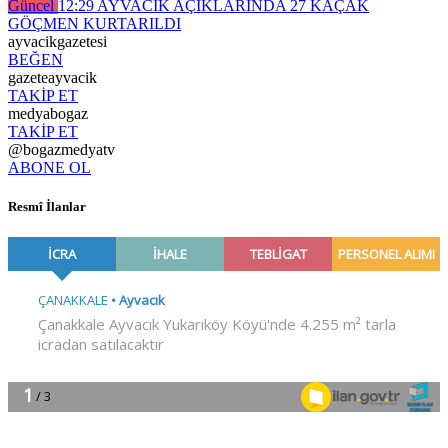
Güncel
12:29
AYVACIK AÇIKLARINDA 27 KAÇAK
GÖÇMEN KURTARILDI
ayvacikgazetesi
BEĞEN
gazeteayvacik
TAKİP ET
medyabogaz
TAKİP ET
@bogazmedyatv
ABONE OL
Resmî İlanlar