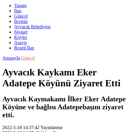
Yaşam
İlan
Güncel
İlçemiz
Ayvacık Belediyesi
Siyaset
Köyler
Asayiş
Resmî İlan
Anasayfa
Güncel
Ayvacık Kaykamı Eker
Adatepe Köyünü Ziyaret Etti
Ayvacık Kaymakamı İlker Eker Adatepe
Köyüne ve bağlısı Adatepebaşını ziyaret
etti.
2022-5-18 14:37:42
Yayınlanma