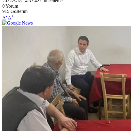
2022-5-18 14:37:42
Güncelleme
0
Yorum
915
Gösterim
-
+
A
A