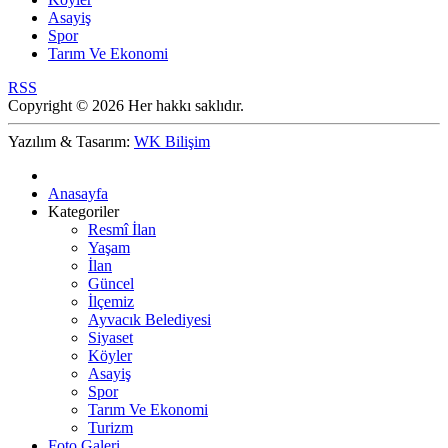
Asayiş
Spor
Tarım Ve Ekonomi
RSS
Copyright © 2026 Her hakkı saklıdır.
Yazılım & Tasarım:
WK Bilişim
Anasayfa
Kategoriler
Resmî İlan
Yaşam
İlan
Güncel
İlçemiz
Ayvacık Belediyesi
Siyaset
Köyler
Asayiş
Spor
Tarım Ve Ekonomi
Turizm
Foto Galeri