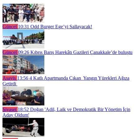
Güncel
10:31
Odd Burger Ege’yi Sallayacak!
Güncel
09:26
Kıbrıs Barış Harekâtı Gazileri Çanakkale’de buluştu
Asayiş
13:56
4 Katlı Apartmanda Çıkan Yangın Yürekleri Ağıza
Getirdi
Siyaset
18:52
Doğan 'Adil, Laik ve Demokratik Bir Yönetim İçin
Aday Oldum'