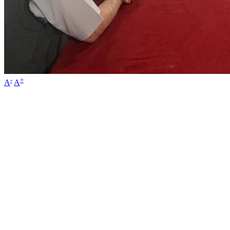
-
+
A
A