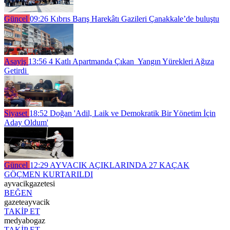
Güncel
09:26
Kıbrıs Barış Harekâtı Gazileri Çanakkale’de buluştu
Asayiş
13:56
4 Katlı Apartmanda Çıkan Yangın Yürekleri Ağıza
Getirdi
Siyaset
18:52
Doğan 'Adil, Laik ve Demokratik Bir Yönetim İçin
Aday Oldum'
Güncel
12:29
AYVACIK AÇIKLARINDA 27 KAÇAK
GÖÇMEN KURTARILDI
ayvacikgazetesi
BEĞEN
gazeteayvacik
TAKİP ET
medyabogaz
TAKİP ET