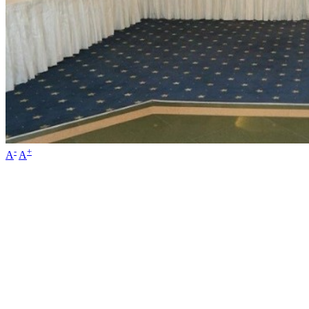
-
+
A
A