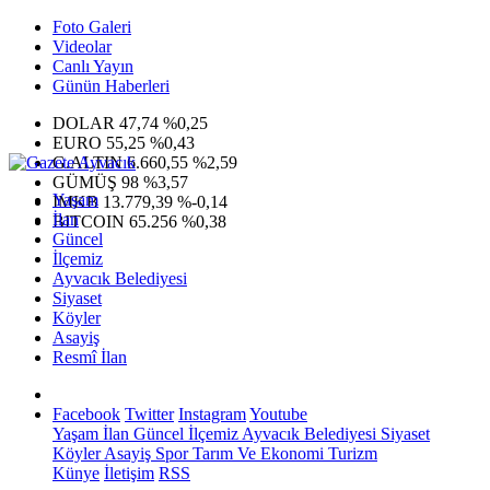
Foto Galeri
Videolar
Canlı Yayın
Günün Haberleri
DOLAR
47,74
%0,25
EURO
55,25
%0,43
G.ALTIN
6.660,55
%2,59
GÜMÜŞ
98
%3,57
Yaşam
IMKB
13.779,39
%-0,14
İlan
BITCOIN
65.256
%0,38
Güncel
İlçemiz
Ayvacık Belediyesi
Siyaset
Köyler
Asayiş
Resmî İlan
Facebook
Twitter
Instagram
Youtube
Yaşam
İlan
Güncel
İlçemiz
Ayvacık Belediyesi
Siyaset
Köyler
Asayiş
Spor
Tarım Ve Ekonomi
Turizm
Künye
İletişim
RSS