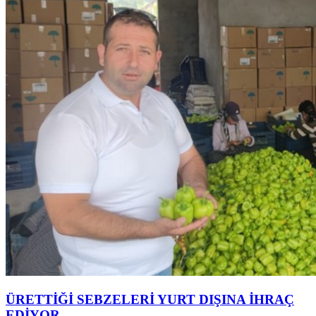
ÜRETTİĞİ SEBZELERİ YURT DIŞINA İHRAÇ
EDİYOR