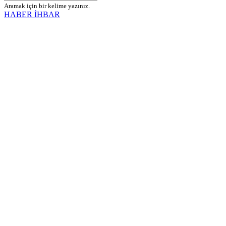
Aramak için bir kelime yazınız.
HABER İHBAR