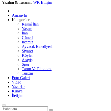
Yazılım & Tasarım:
WK Bilişim
Anasayfa
Kategoriler
Resmî İlan
Yaşam
İlan
Güncel
İlçemiz
Ayvacık Belediyesi
Siyaset
Köyler
Asayiş
Spor
Tarım Ve Ekonomi
Turizm
Foto Galeri
Video
Yazarlar
Künye
İletişim