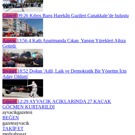
Güncel
09:26
Kıbrıs Barış Harekâtı Gazileri Çanakkale’de buluştu
Asayiş
13:56
4 Katlı Apartmanda Çıkan Yangın Yürekleri Ağıza
Getirdi
Siyaset
18:52
Doğan 'Adil, Laik ve Demokratik Bir Yönetim İçin
Aday Oldum'
Güncel
12:29
AYVACIK AÇIKLARINDA 27 KAÇAK
GÖÇMEN KURTARILDI
ayvacikgazetesi
BEĞEN
gazeteayvacik
TAKİP ET
medyabogaz