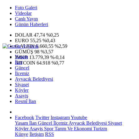
Foto Galeri
Videolar
Canlı Yayın
Günün Haberleri
DOLAR
47,74
%0,25
EURO
55,25
%0,43
G.ALTIN
6.660,55
%2,59
GÜMÜŞ
98
%3,57
Yaşam
IMKB
13.779,39
%-0,14
İlan
BITCOIN
64.918
%0,77
Güncel
İlçemiz
Ayvacık Belediyesi
Siyaset
Köyler
Asayiş
Resmî İlan
Facebook
Twitter
Instagram
Youtube
Yaşam
İlan
Güncel
İlçemiz
Ayvacık Belediyesi
Siyaset
Köyler
Asayiş
Spor
Tarım Ve Ekonomi
Turizm
Künye
İletişim
RSS