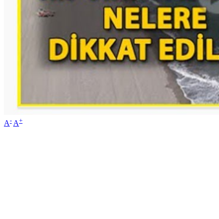
-
+
A
A