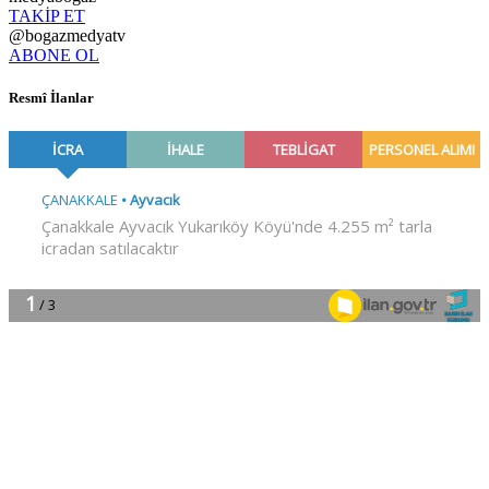
TAKİP ET
@bogazmedyatv
ABONE OL
Resmî İlanlar