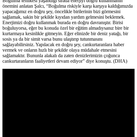
Boğulma tehlikesi yaşandığı sırada enerjiyi doğru kullanmanın
önemini anlatan Şalcı, “Boğulma riskiyle karşı karşıya kaldığımızda
yapacağımız en doğru şey, öncelikle birilerinin bizi görmesini
sağlamak, sakin bir şekilde kıyıdan yardım gelmesini beklemek.
Enerjimizi doğru kullanmak burada en doğru davranıştır. Birisi
boğuluyorsa, eğer bu konuda özel bir eğitim almadıysanız bire bir
kurtarmaya kesinlikle gitmeyin. Eğer elinizde bir deniz yatağı, bir
sosis ya da bir simit varsa bunu ulaştırıp tutunmasını
sağlayabilirsiniz. Yapılacak en doğru şey, cankurtaranlara haber
vermek ve onların hızlı bir şekilde olaya müdahale etmesini
sağlamaktır. Bununla alakalı da zaten denizlerimizin çoğunca
cankurtaranların faaliyetleri devam ediyor” diye konuştu. (DHA)