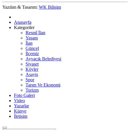
Yazılım & Tasarım:
WK Bilişim
Anasayfa
Kategoriler
Resmî İlan
Yaşam
İlan
Güncel
İlçemiz
Ayvacık Belediyesi
Siyaset
Köyler
Asayiş
Spor
Tarım Ve Ekonomi
Turizm
Foto Galeri
Video
Yazarlar
Künye
İletişim