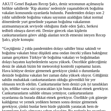
AKUT Genel Başkanı Recep Şalcı, deniz sezonunun açılmasıyla
birlikte sahillerde ‘Rip akıntısı’ nedeniyle yaşanabilecek boğulma
vakaları konusunda uyarılarda bulundu. Pandemiden dolayı son 2
yıldır sahillerde boğulma vakası sayısının azaldığını fakat normal
dönemlerde yurt genelinde yaşanan boğulma vakalarının
azımsanmayacak seviyede olduğunu ifade eden Şalcı, herkesi
tedbirli olmaya davet etti. Denize girecek olan kişilerin
cankurtaranların görev aldığı alanları tercih etmesini isteyen Recep
Şalcı, şöyle konuştu:
“Geçtiğimiz 2 yılda pandemiden dolayı sahiller biraz sakindi ve
boğulma vakaları biraz düşüktü ama ondan önceki yıllara baktığınız
zaman gerçekten Türkiye’de boğulma vakaları ve boğulmadan
dolayı hayatını kaybedenlerin sayısı yüksek. Öncelikle gideceğimiz
deniz ile alakalı bizim bir meteoroloji kontrolü yapmamız lazım.
Hava kötüyse denize girmemek gerekiyor çünkü o durumlarda
denizde boğulma vakaları her zaman daha yüksek oluyor. Gittiğimiz
sahilin muhakkak cankurtaranların olduğu güvenlikli bir yer
olmasını tercih edelim. Cankurtaranlar hem denizi çok iyi tanıdıkları
için, tehlike varsa sizi uyaracakları için buna dikkat etmek gerekiyor.
Cankurtaranların sahilde olması yetmiyor, cankurtaranların
uyarılarına da burada dikkat etmek gerekiyor. Özellikle çok güneşte
kaldığımız ve yemek yedikten hemen sonra denize girmemek
gerekiyor, çünkü bunlar hem bizde şişkinlik yaratacak hem de
krampların fazla olmasına sebep olacaktır. Bu nedenle bu uyarılara