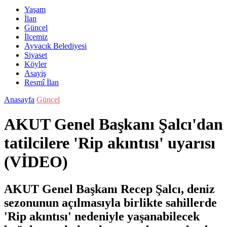
Yaşam
İlan
Güncel
İlçemiz
Ayvacık Belediyesi
Siyaset
Köyler
Asayiş
Resmî İlan
Anasayfa
Güncel
AKUT Genel Başkanı Şalcı'dan
tatilcilere 'Rip akıntısı' uyarısı
(VİDEO)
AKUT Genel Başkanı Recep Şalcı, deniz
sezonunun açılmasıyla birlikte sahillerde
'Rip akıntısı' nedeniyle yaşanabilecek