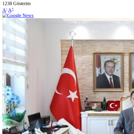
1238
Gösterim
-
+
A
A