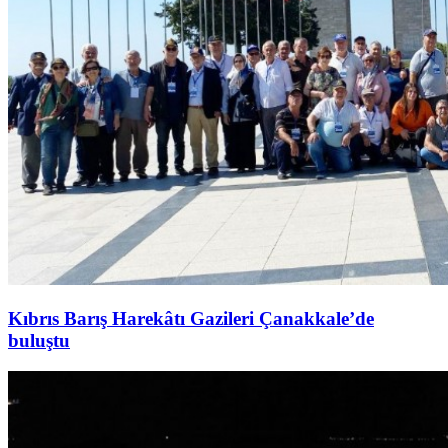
Kıbrıs Barış Harekâtı Gazileri Çanakkale’de
buluştu