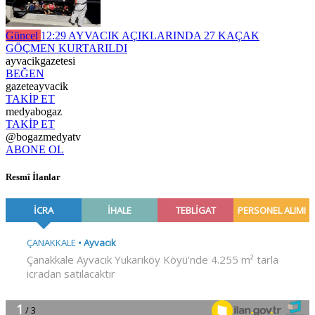
Güncel
12:29
AYVACIK AÇIKLARINDA 27 KAÇAK
GÖÇMEN KURTARILDI
ayvacikgazetesi
BEĞEN
gazeteayvacik
TAKİP ET
medyabogaz
TAKİP ET
@bogazmedyatv
ABONE OL
Resmî İlanlar