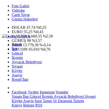
Foto Galeri
Videolar
Canlı Yayın
Günün Haberleri
DOLAR
47,74
%0,25
EURO
55,25
%0,43
G.ALTIN
6.660,55
%2,59
GÜMÜŞ
98
%3,57
Yaşam
IMKB
13.779,39
%-0,14
İlan
BITCOIN
65.010
%0,76
Güncel
İlçemiz
Ayvacık Belediyesi
Siyaset
Köyler
Asayiş
Resmî İlan
Facebook
Twitter
Instagram
Youtube
Yaşam
İlan
Güncel
İlçemiz
Ayvacık Belediyesi
Siyaset
Köyler
Asayiş
Spor
Tarım Ve Ekonomi
Turizm
Künye
İletişim
RSS