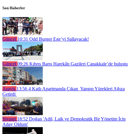
Son Haberler
Güncel
10:31
Odd Burger Ege’yi Sallayacak!
Güncel
09:26
Kıbrıs Barış Harekâtı Gazileri Çanakkale’de buluştu
Asayiş
13:56
4 Katlı Apartmanda Çıkan Yangın Yürekleri Ağıza
Getirdi
Siyaset
18:52
Doğan 'Adil, Laik ve Demokratik Bir Yönetim İçin
Aday Oldum'