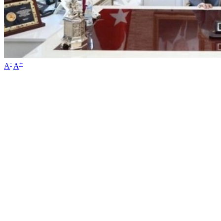
-
+
A
A