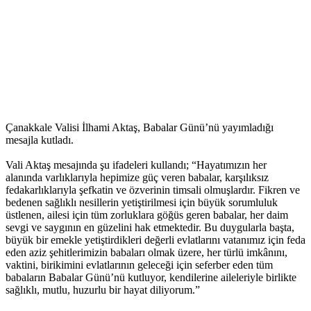
Çanakkale Valisi İlhami Aktaş, Babalar Günü’nü yayımladığı
mesajla kutladı.
Vali Aktaş mesajında şu ifadeleri kullandı; “Hayatımızın her
alanında varlıklarıyla hepimize güç veren babalar, karşılıksız
fedakarlıklarıyla şefkatin ve özverinin timsali olmuşlardır. Fikren ve
bedenen sağlıklı nesillerin yetiştirilmesi için büyük sorumluluk
üstlenen, ailesi için tüm zorluklara göğüs geren babalar, her daim
sevgi ve saygının en güzelini hak etmektedir. Bu duygularla başta,
büyük bir emekle yetiştirdikleri değerli evlatlarını vatanımız için feda
eden aziz şehitlerimizin babaları olmak üzere, her türlü imkânını,
vaktini, birikimini evlatlarının geleceği için seferber eden tüm
babaların Babalar Günü’nü kutluyor, kendilerine aileleriyle birlikte
sağlıklı, mutlu, huzurlu bir hayat diliyorum.”