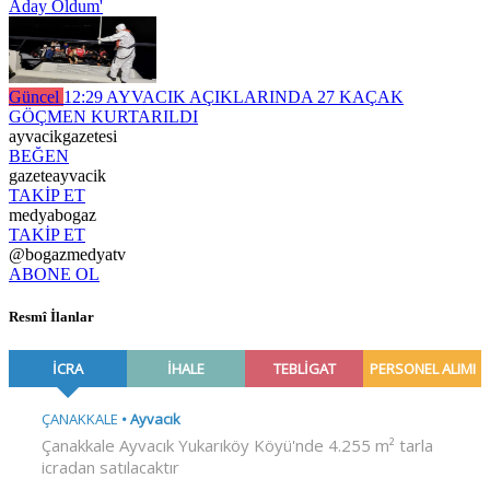
Aday Oldum'
Güncel
12:29
AYVACIK AÇIKLARINDA 27 KAÇAK
GÖÇMEN KURTARILDI
ayvacikgazetesi
BEĞEN
gazeteayvacik
TAKİP ET
medyabogaz
TAKİP ET
@bogazmedyatv
ABONE OL
Resmî İlanlar