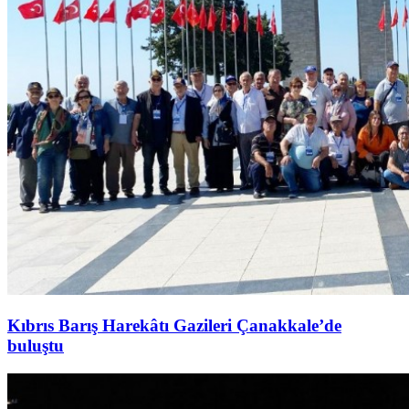
Kıbrıs Barış Harekâtı Gazileri Çanakkale’de
buluştu