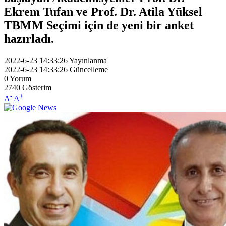
Ekrem Tufan ve Prof. Dr. Atila Yüksel
TBMM Seçimi için de yeni bir anket
hazırladı.
2022-6-23 14:33:26
Yayınlanma
2022-6-23 14:33:26
Güncelleme
0
Yorum
2740
Gösterim
-
+
A
A