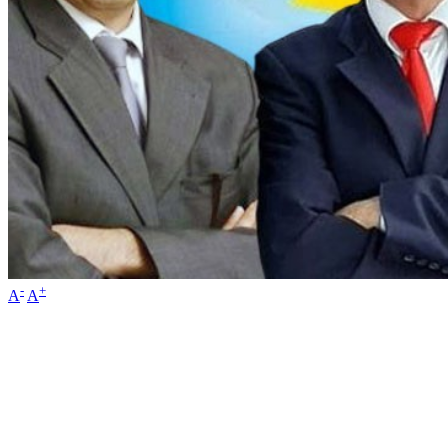
-
+
A
A