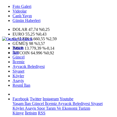
Foto Galeri
Videolar
Canlı Yayın
Günün Haberleri
DOLAR
47,74
%0,25
EURO
55,25
%0,43
G.ALTIN
6.660,55
%2,59
GÜMÜŞ
98
%3,57
Yaşam
IMKB
13.779,39
%-0,14
İlan
BITCOIN
64.996
%0,92
Güncel
İlçemiz
Ayvacık Belediyesi
Siyaset
Köyler
Asayiş
Resmî İlan
Facebook
Twitter
Instagram
Youtube
Yaşam
İlan
Güncel
İlçemiz
Ayvacık Belediyesi
Siyaset
Köyler
Asayiş
Spor
Tarım Ve Ekonomi
Turizm
Künye
İletişim
RSS