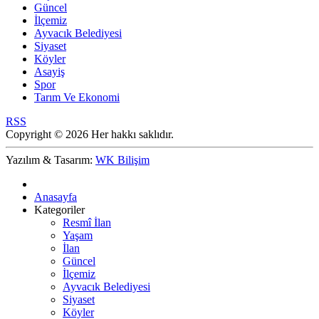
Güncel
İlçemiz
Ayvacık Belediyesi
Siyaset
Köyler
Asayiş
Spor
Tarım Ve Ekonomi
RSS
Copyright © 2026 Her hakkı saklıdır.
Yazılım & Tasarım:
WK Bilişim
Anasayfa
Kategoriler
Resmî İlan
Yaşam
İlan
Güncel
İlçemiz
Ayvacık Belediyesi
Siyaset
Köyler