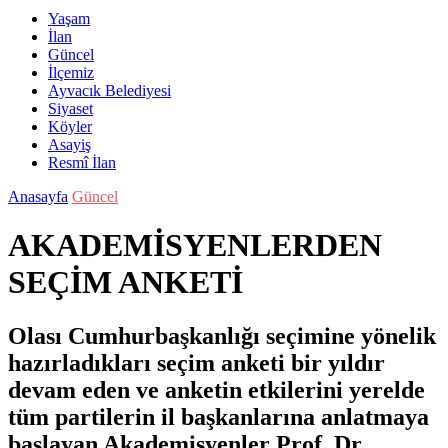
Yaşam
İlan
Güncel
İlçemiz
Ayvacık Belediyesi
Siyaset
Köyler
Asayiş
Resmî İlan
Anasayfa
Güncel
AKADEMİSYENLERDEN
SEÇİM ANKETİ
Olası Cumhurbaşkanlığı seçimine yönelik
hazırladıkları seçim anketi bir yıldır
devam eden ve anketin etkilerini yerelde
tüm partilerin il başkanlarına anlatmaya
başlayan Akademisyenler Prof. Dr.