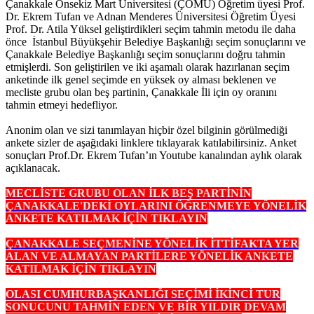
Çanakkale Onsekiz Mart Üniversitesi (ÇOMÜ) Öğretim üyesi Prof.
Dr. Ekrem Tufan ve Adnan Menderes Üniversitesi Öğretim Üyesi
Prof. Dr. Atila Yüksel geliştirdikleri seçim tahmin metodu ile daha
önce İstanbul Büyükşehir Belediye Başkanlığı seçim sonuçlarını ve
Çanakkale Belediye Başkanlığı seçim sonuçlarını doğru tahmin
etmişlerdi. Son geliştirilen ve iki aşamalı olarak hazırlanan seçim
anketinde ilk genel seçimde en yüksek oy alması beklenen ve
mecliste grubu olan beş partinin, Çanakkale İli için oy oranını
tahmin etmeyi hedefliyor.
Anonim olan ve sizi tanımlayan hiçbir özel bilginin görülmediği
ankete sizler de aşağıdaki linklere tıklayarak katılabilirsiniz. Anket
sonuçları Prof.Dr. Ekrem Tufan’ın Youtube kanalından aylık olarak
açıklanacak.
MECLİSTE GRUBU OLAN İLK BEŞ PARTİNİN
ÇANAKKALE'DEKİ OYLARINI ÖĞRENMEYE YÖNELİK
ANKETE KATILMAK İÇİN TIKLAYIN
ÇANAKKALE SEÇMENİNE YÖNELİK İTTİFAKTA YER
ALAN VE ALMAYAN PARTİLERE YÖNELİK ANKETE
KATILMAK İÇİN TIKLAYIN
OLASI CUMHURBAŞKANLIĞI SEÇİMİ İKİNCİ TUR
SONUCUNU TAHMİN EDEN VE BİR YILDIR DEVAM