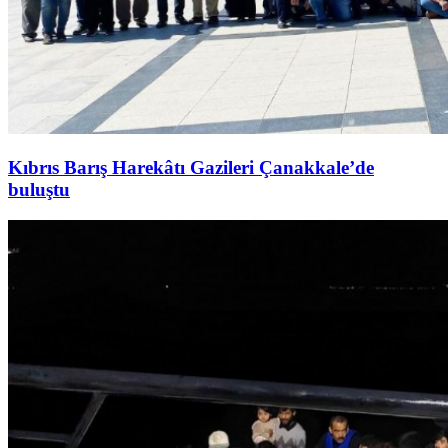
Kıbrıs Barış Harekâtı Gazileri Çanakkale’de
buluştu