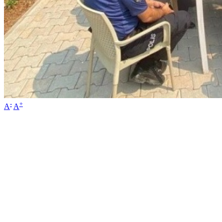
-
+
A
A