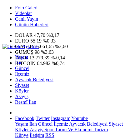
Foto Galeri
Videolar
Canlı Yayın
Günün Haberleri
DOLAR
47,70
%0,17
EURO
55,19
%0,33
G.ALTIN
6.661,65
%2,60
GÜMÜŞ
98
%3,63
Yaşam
IMKB
13.779,39
%-0,14
İlan
BITCOIN
64.982
%0,74
Güncel
İlçemiz
Ayvacık Belediyesi
Siyaset
Köyler
Asayiş
Resmî İlan
Facebook
Twitter
Instagram
Youtube
Yaşam
İlan
Güncel
İlçemiz
Ayvacık Belediyesi
Siyaset
Köyler
Asayiş
Spor
Tarım Ve Ekonomi
Turizm
Künye
İletişim
RSS