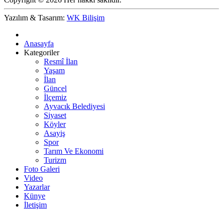
Yazılım & Tasarım:
WK Bilişim
Anasayfa
Kategoriler
Resmî İlan
Yaşam
İlan
Güncel
İlçemiz
Ayvacık Belediyesi
Siyaset
Köyler
Asayiş
Spor
Tarım Ve Ekonomi
Turizm
Foto Galeri
Video
Yazarlar
Künye
İletişim