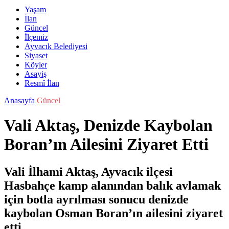
Yaşam
İlan
Güncel
İlçemiz
Ayvacık Belediyesi
Siyaset
Köyler
Asayiş
Resmî İlan
Anasayfa
Güncel
Vali Aktaş, Denizde Kaybolan
Boran’ın Ailesini Ziyaret Etti
Vali İlhami Aktaş, Ayvacık ilçesi
Hasbahçe kamp alanından balık avlamak
için botla ayrılması sonucu denizde
kaybolan Osman Boran’ın ailesini ziyaret
etti.