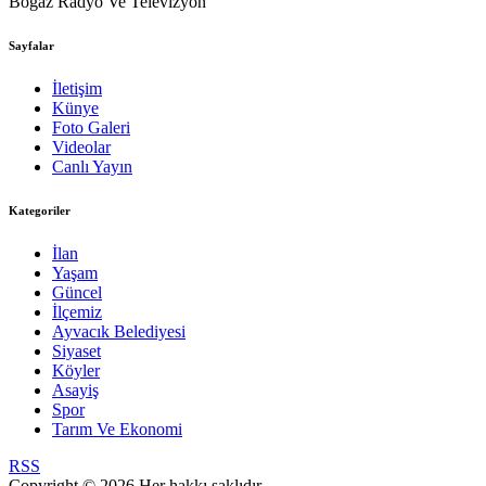
Boğaz Radyo Ve Televizyon
Sayfalar
İletişim
Künye
Foto Galeri
Videolar
Canlı Yayın
Kategoriler
İlan
Yaşam
Güncel
İlçemiz
Ayvacık Belediyesi
Siyaset
Köyler
Asayiş
Spor
Tarım Ve Ekonomi
RSS
Copyright © 2026 Her hakkı saklıdır.