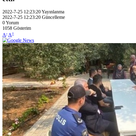
2022-7-25 12:23:20
Yayınlanma
2022-7-25 12:23:20
Güncelleme
0
Yorum
1058
Gösterim
-
+
A
A