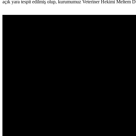
açık yara tespit edilmiş olup, kurumumuz Veteriner Hekimi Meltem Dimi