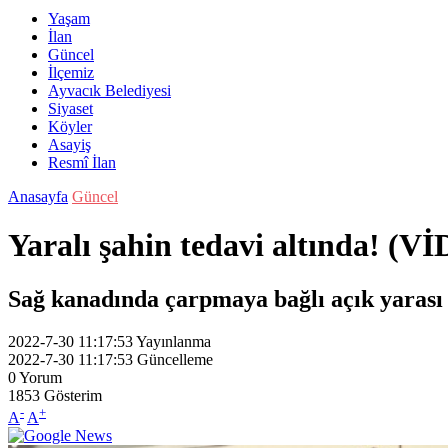
Yaşam
İlan
Güncel
İlçemiz
Ayvacık Belediyesi
Siyaset
Köyler
Asayiş
Resmî İlan
Anasayfa
Güncel
Yaralı şahin tedavi altında! (V
Sağ kanadında çarpmaya bağlı açık yarası 
2022-7-30 11:17:53
Yayınlanma
2022-7-30 11:17:53
Güncelleme
0
Yorum
1853
Gösterim
-
+
A
A