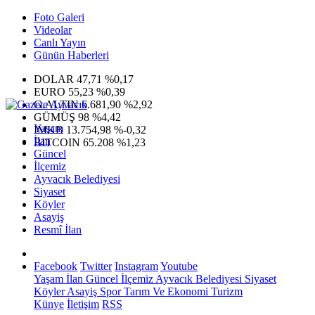
Foto Galeri
Videolar
Canlı Yayın
Günün Haberleri
DOLAR
47,71
%0,17
EURO
55,23
%0,39
G.ALTIN
6.681,90
%2,92
GÜMÜŞ
98
%4,42
Yaşam
IMKB
13.754,98
%-0,32
İlan
BITCOIN
65.208
%1,23
Güncel
İlçemiz
Ayvacık Belediyesi
Siyaset
Köyler
Asayiş
Resmî İlan
Facebook
Twitter
Instagram
Youtube
Yaşam
İlan
Güncel
İlçemiz
Ayvacık Belediyesi
Siyaset
Köyler
Asayiş
Spor
Tarım Ve Ekonomi
Turizm
Künye
İletişim
RSS