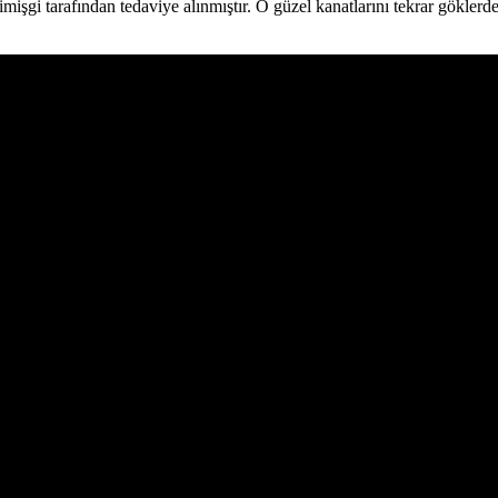
şgi tarafından tedaviye alınmıştır. O güzel kanatlarını tekrar göklerde