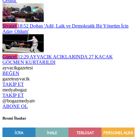
Getirdi
Siyaset
18:52
Doğan 'Adil, Laik ve Demokratik Bir Yönetim İçin
Aday Oldum'
Güncel
12:29
AYVACIK AÇIKLARINDA 27 KAÇAK
GÖÇMEN KURTARILDI
ayvacikgazetesi
BEĞEN
gazeteayvacik
TAKİP ET
medyabogaz
TAKİP ET
@bogazmedyatv
ABONE OL
Resmî İlanlar