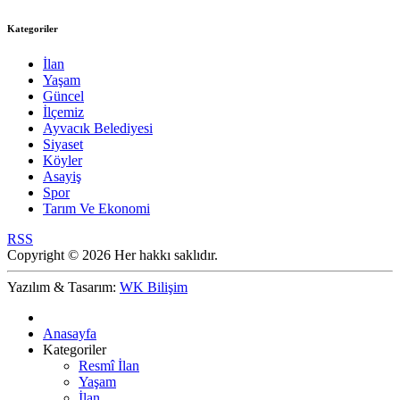
Kategoriler
İlan
Yaşam
Güncel
İlçemiz
Ayvacık Belediyesi
Siyaset
Köyler
Asayiş
Spor
Tarım Ve Ekonomi
RSS
Copyright © 2026 Her hakkı saklıdır.
Yazılım & Tasarım:
WK Bilişim
Anasayfa
Kategoriler
Resmî İlan
Yaşam
İlan