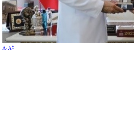
-
+
A
A