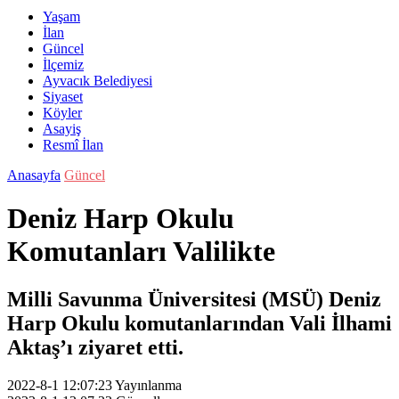
Yaşam
İlan
Güncel
İlçemiz
Ayvacık Belediyesi
Siyaset
Köyler
Asayiş
Resmî İlan
Anasayfa
Güncel
Deniz Harp Okulu
Komutanları Valilikte
Milli Savunma Üniversitesi (MSÜ) Deniz
Harp Okulu komutanlarından Vali İlhami
Aktaş’ı ziyaret etti.
2022-8-1 12:07:23
Yayınlanma