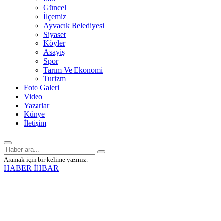
Güncel
İlçemiz
Ayvacık Belediyesi
Siyaset
Köyler
Asayiş
Spor
Tarım Ve Ekonomi
Turizm
Foto Galeri
Video
Yazarlar
Künye
İletişim
Aramak için bir kelime yazınız.
HABER İHBAR