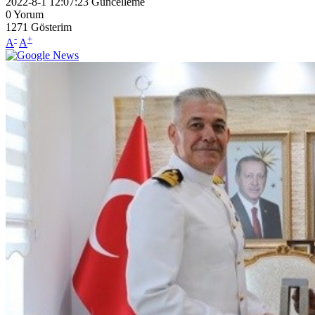
2022-8-1 12:07:23
Güncelleme
0
Yorum
1271
Gösterim
-
+
A
A