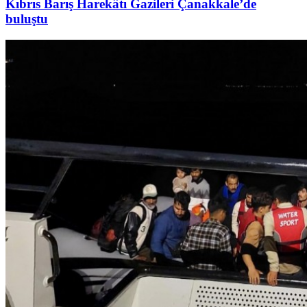
Kıbrıs Barış Harekâtı Gazileri Çanakkale’de
buluştu