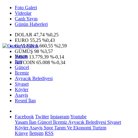
Foto Galeri
Videolar
Canlı Yayın
Günün Haberleri
DOLAR
47,74
%0,25
EURO
55,25
%0,43
G.ALTIN
6.660,55
%2,59
GÜMÜŞ
98
%3,57
Yaşam
IMKB
13.779,39
%-0,14
İlan
BITCOIN
65.008
%-0,34
Güncel
İlçemiz
Ayvacık Belediyesi
Siyaset
Köyler
Asayiş
Resmî İlan
Facebook
Twitter
Instagram
Youtube
Yaşam
İlan
Güncel
İlçemiz
Ayvacık Belediyesi
Siyaset
Köyler
Asayiş
Spor
Tarım Ve Ekonomi
Turizm
Künye
İletişim
RSS