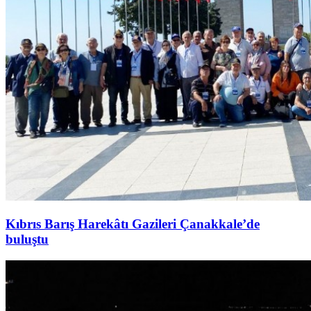
Kıbrıs Barış Harekâtı Gazileri Çanakkale’de
buluştu