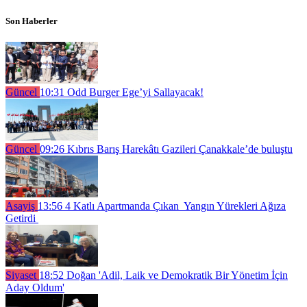
Son Haberler
Güncel
10:31
Odd Burger Ege’yi Sallayacak!
Güncel
09:26
Kıbrıs Barış Harekâtı Gazileri Çanakkale’de buluştu
Asayiş
13:56
4 Katlı Apartmanda Çıkan Yangın Yürekleri Ağıza
Getirdi
Siyaset
18:52
Doğan 'Adil, Laik ve Demokratik Bir Yönetim İçin
Aday Oldum'