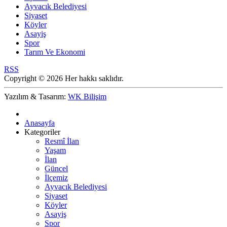
Ayvacık Belediyesi
Siyaset
Köyler
Asayiş
Spor
Tarım Ve Ekonomi
RSS
Copyright © 2026 Her hakkı saklıdır.
Yazılım & Tasarım:
WK Bilişim
Anasayfa
Kategoriler
Resmî İlan
Yaşam
İlan
Güncel
İlçemiz
Ayvacık Belediyesi
Siyaset
Köyler
Asayiş
Spor