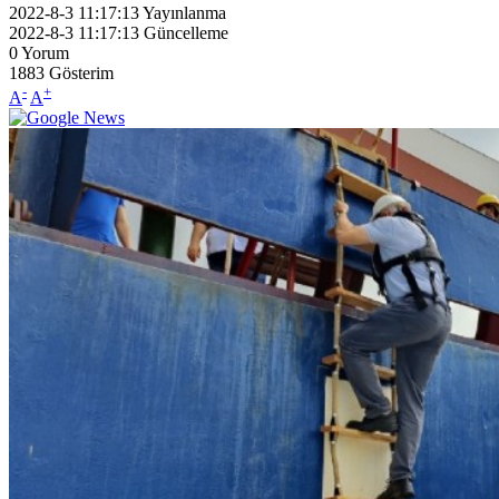
2022-8-3 11:17:13
Yayınlanma
2022-8-3 11:17:13
Güncelleme
0
Yorum
1883
Gösterim
-
+
A
A