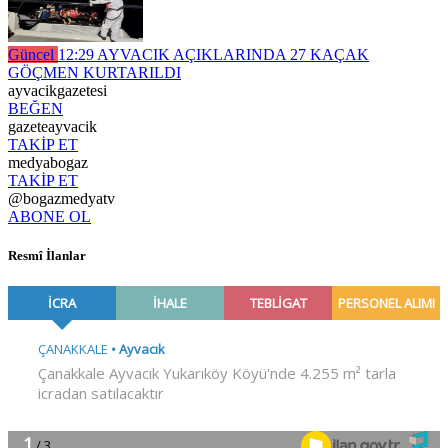
Güncel
12:29
AYVACIK AÇIKLARINDA 27 KAÇAK
GÖÇMEN KURTARILDI
ayvacikgazetesi
BEĞEN
gazeteayvacik
TAKİP ET
medyabogaz
TAKİP ET
@bogazmedyatv
ABONE OL
Resmî İlanlar