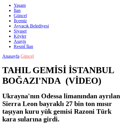
Yaşam
İlan
Güncel
İlçemiz
Ayvacık Belediyesi
Siyaset
Köyler
Asayiş
Resmî İlan
Anasayfa
Güncel
TAHIL GEMİSİ İSTANBUL
BOĞAZI'NDA (VİDEO)
Ukrayna'nın Odessa limanından ayrılan
Sierra Leon bayraklı 27 bin ton mısır
taşıyan kuru yük gemisi Razoni Türk
kara sularına girdi.