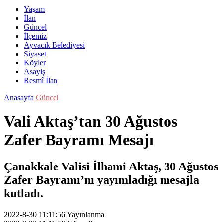
Yaşam
İlan
Güncel
İlçemiz
Ayvacık Belediyesi
Siyaset
Köyler
Asayiş
Resmî İlan
Anasayfa
Güncel
Vali Aktaş’tan 30 Ağustos
Zafer Bayramı Mesajı
Çanakkale Valisi İlhami Aktaş, 30 Ağustos
Zafer Bayramı’nı yayımladığı mesajla
kutladı.
2022-8-30 11:11:56
Yayınlanma