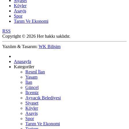
Siyaset
Köyler
Asayiş
Spor
Tarım Ve Ekonomi
RSS
Copyright © 2026 Her hakkı saklıdır.
Yazılım & Tasarım:
WK Bilişim
Anasayfa
Kategoriler
Resmî İlan
Yaşam
İlan
Güncel
İlçemiz
Ayvacık Belediyesi
Siyaset
Köyler
Asayiş
Spor
Tarım Ve Ekonomi
Turizm