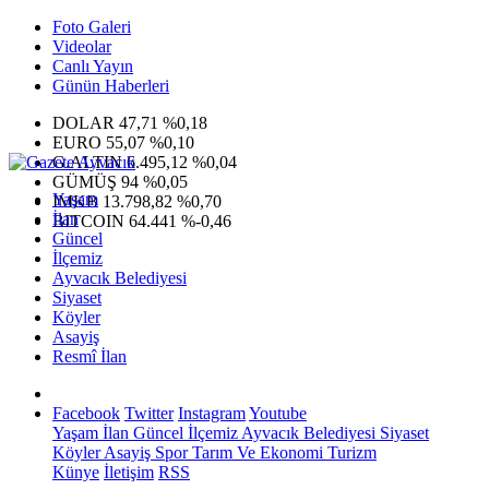
Foto Galeri
Videolar
Canlı Yayın
Günün Haberleri
DOLAR
47,71
%0,18
EURO
55,07
%0,10
G.ALTIN
6.495,12
%0,04
GÜMÜŞ
94
%0,05
Yaşam
IMKB
13.798,82
%0,70
İlan
BITCOIN
64.441
%-0,46
Güncel
İlçemiz
Ayvacık Belediyesi
Siyaset
Köyler
Asayiş
Resmî İlan
Facebook
Twitter
Instagram
Youtube
Yaşam
İlan
Güncel
İlçemiz
Ayvacık Belediyesi
Siyaset
Köyler
Asayiş
Spor
Tarım Ve Ekonomi
Turizm
Künye
İletişim
RSS