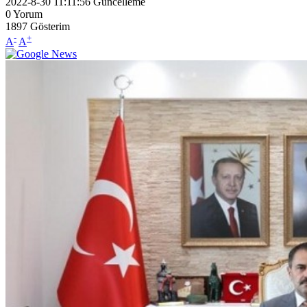
2022-8-30 11:11:56
Güncelleme
0
Yorum
1897
Gösterim
-
+
A
A