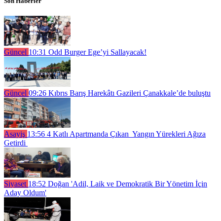
Son Haberler
Güncel
10:31
Odd Burger Ege’yi Sallayacak!
Güncel
09:26
Kıbrıs Barış Harekâtı Gazileri Çanakkale’de buluştu
Asayiş
13:56
4 Katlı Apartmanda Çıkan Yangın Yürekleri Ağıza
Getirdi
Siyaset
18:52
Doğan 'Adil, Laik ve Demokratik Bir Yönetim İçin
Aday Oldum'