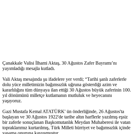
Çanakkale Valisi İlhami Aktaş, 30 Ağustos Zafer Bayramı’nı
yayımladığı mesajla kutladı.
Vali Aktaş mesajında şu ifadelere yer verdi; “Tarihi şanlı zaferlerle
dolu yüce milletimizin bağımsızlık uğruna gösterdiği azim ve
kararlılığını tüm dünyaya ilan ettiği 30 Ağustos büyük zaferinin 100.
yıl dönümünü milletçe kutlamanın mutluluk ve heyecanını
yaşıyoruz.
Gazi Mustafa Kemal ATATÜRK' ün önderliğinde, 26 Ağustos'ta
başlayan ve 30 Ağustos 1922'de tarihe altın harflerle yazılmış eşsiz
bir zaferle sonuçlanan Başkomutanlık Meydan Muhaberesi ile vatan
topraklarımız kurtarılmış, Türk Milleti hürriyet ve bağımsızlık içinde
yaşama onuruna kavuşmuştur.