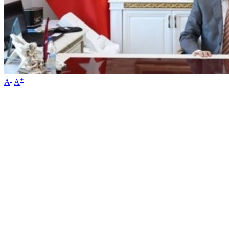
-
+
A
A