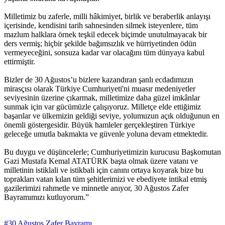
Milletimiz bu zaferle, milli hâkimiyet, birlik ve beraberlik anlayışı
içerisinde, kendisini tarih sahnesinden silmek isteyenlere, tüm
mazlum halklara örnek teşkil edecek biçimde unutulmayacak bir
ders vermiş; hiçbir şekilde bağımsızlık ve hürriyetinden ödün
vermeyeceğini, sonsuza kadar var olacağını tüm dünyaya kabul
ettirmiştir.
Bizler de 30 Ağustos’u bizlere kazandıran şanlı ecdadımızın
mirasçısı olarak Türkiye Cumhuriyeti'ni muasır medeniyetler
seviyesinin üzerine çıkarmak, milletimize daha güzel imkânlar
sunmak için var gücümüzle çalışıyoruz. Milletçe elde ettiğimiz
başarılar ve ülkemizin geldiği seviye, yolumuzun açık olduğunun en
önemli göstergesidir. Büyük hamleler gerçekleştiren Türkiye
geleceğe umutla bakmakta ve güvenle yoluna devam etmektedir.
Bu duygu ve düşüncelerle; Cumhuriyetimizin kurucusu Başkomutan
Gazi Mustafa Kemal ATATÜRK başta olmak üzere vatanı ve
milletinin istiklali ve istikbali için canını ortaya koyarak bize bu
toprakları vatan kılan tüm şehitlerimizi ve ebediyete intikal etmiş
gazilerimizi rahmetle ve minnetle anıyor, 30 Ağustos Zafer
Bayramımızı kutluyorum.”
#30 Ağustos Zafer Bayramı