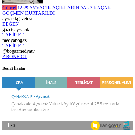
Güncel
12:29
AYVACIK AÇIKLARINDA 27 KAÇAK
GÖÇMEN KURTARILDI
ayvacikgazetesi
BEĞEN
gazeteayvacik
TAKİP ET
medyabogaz
TAKİP ET
@bogazmedyatv
ABONE OL
Resmî İlanlar