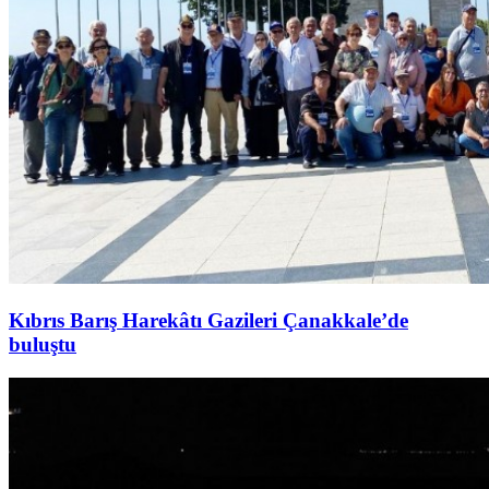
Kıbrıs Barış Harekâtı Gazileri Çanakkale’de
buluştu