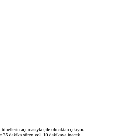
ünellerin açılmasıyla çile olmaktan çıkıyor.
 35 dakika süren yol, 10 dakikaya inecek.