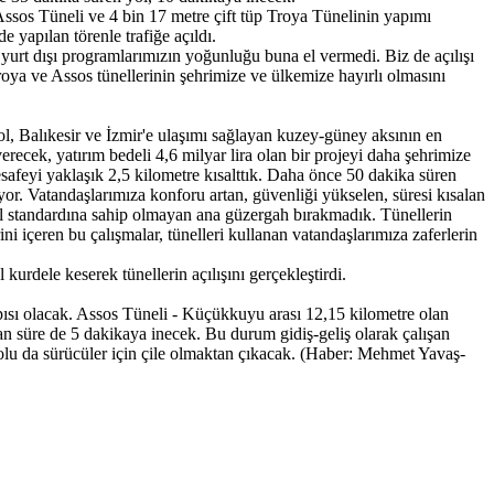
Assos Tüneli ve 4 bin 17 metre çift tüp Troya Tünelinin yapımı
yapılan törenle trafiğe açıldı.
urt dışı programlarımızın yoğunluğu buna el vermedi. Biz de açılışı
oya ve Assos tünellerinin şehrimize ve ülkemize hayırlı olmasını
l, Balıkesir ve İzmir'e ulaşımı sağlayan kuzey-güney aksının en
ecek, yatırım bedeli 4,6 milyar lira olan bir projeyi daha şehrimize
afeyi yaklaşık 2,5 kilometre kısalttık. Daha önce 50 dakika süren
. Vatandaşlarımıza konforu artan, güvenliği yükselen, süresi kısalan
 yol standardına sahip olmayan ana güzergah bırakmadık. Tünellerin
ni içeren bu çalışmalar, tünelleri kullanan vatandaşlarımıza zaferlerin
dele keserek tünellerin açılışını gerçekleştirdi.
sı olacak. Assos Tüneli - Küçükkuyu arası 12,15 kilometre olan
an süre de 5 dakikaya inecek. Bu durum gidiş-geliş olarak çalışan
olu da sürücüler için çile olmaktan çıkacak. (Haber: Mehmet Yavaş-