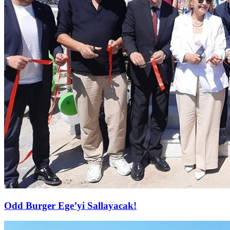
Odd Burger Ege’yi Sallayacak!