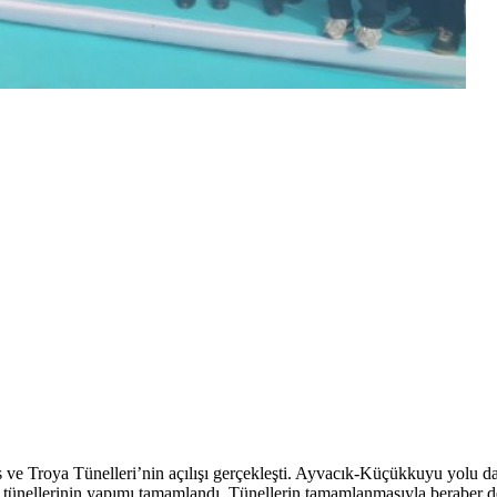
 Troya Tünelleri’nin açılışı gerçekleşti. Ayvacık-Küçükkuyu yolu da t
ünellerinin yapımı tamamlandı. Tünellerin tamamlanmasıyla beraber de