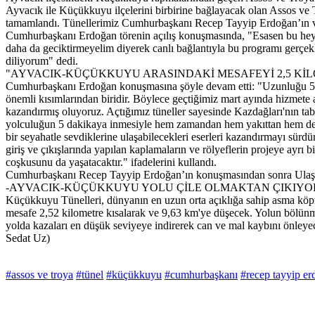
Ayvacık ile Küçükkuyu ilçelerini birbirine bağlayacak olan Assos ve T
tamamlandı. Tünellerimiz Cumhurbaşkanı Recep Tayyip Erdoğan’ın vide
Cumhurbaşkanı Erdoğan törenin açılış konuşmasında, "Esasen bu heyeca
daha da geciktirmeyelim diyerek canlı bağlantıyla bu programı gerçek
diliyorum" dedi.
"AYVACIK-KÜÇÜKKUYU ARASINDAKİ MESAFEYİ 2,5 KİL
Cumhurbaşkanı Erdoğan konuşmasına şöyle devam etti: "Uzunluğu 5,7 ki
önemli kısımlarından biridir. Böylece geçtiğimiz mart ayında hizmete 
kazandırmış oluyoruz. Açtığımız tüneller sayesinde Kazdağları'nın ta
yolculuğun 5 dakikaya inmesiyle hem zamandan hem yakıttan hem de em
bir seyahatle sevdiklerine ulaşabilecekleri eserleri kazandırmayı sürd
giriş ve çıkışlarında yapılan kaplamaların ve rölyeflerin projeye ayrı 
coşkusunu da yaşatacaktır." ifadelerini kullandı.
Cumhurbaşkanı Recep Tayyip Erdoğan’ın konuşmasından sonra Ulaştırma
-AYVACIK-KÜÇÜKKUYU YOLU ÇİLE OLMAKTAN ÇIKIYO
Küçükkuyu Tünelleri, dünyanın en uzun orta açıklığa sahip asma köp
mesafe 2,52 kilometre kısalarak ve 9,63 km'ye düşecek. Yolun bölünmüş
yolda kazaları en düşük seviyeye indirerek can ve mal kaybını önleye
Sedat Uz)
#assos ve troya
#tünel
#küçükkuyu
#cumhurbaşkanı
#recep tayyip e