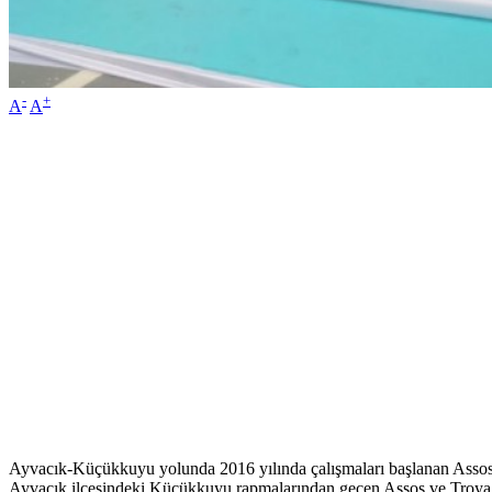
-
+
A
A
Ayvacık-Küçükkuyu yolunda 2016 yılında çalışmaları başlanan Assos ve
Ayvacık ilçesindeki Küçükkuyu rapmalarından geçen Assos ve Troya t