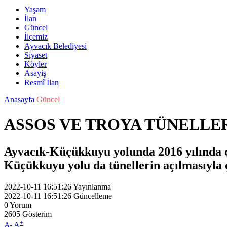
Yaşam
İlan
Güncel
İlçemiz
Ayvacık Belediyesi
Siyaset
Köyler
Asayiş
Resmî İlan
Anasayfa
Güncel
ASSOS VE TROYA TÜNELLER
Ayvacık-Küçükkuyu yolunda 2016 yılında çal
Küçükkuyu yolu da tünellerin açılmasıyla ç
2022-10-11 16:51:26
Yayınlanma
2022-10-11 16:51:26
Güncelleme
0
Yorum
2605
Gösterim
-
+
A
A