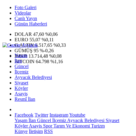
Foto Galeri
Videolar
Canlı Yayın
Günün Haberleri
DOLAR
47,60
%0,06
EURO
55,07
%0,11
G.ALTIN
6.517,65
%0,33
GÜMÜŞ
95
%-0,26
Yaşam
IMKB
13.714,48
%0,08
İlan
BITCOIN
64.798
%1,16
Güncel
İlçemiz
Ayvacık Belediyesi
Siyaset
Köyler
Asayiş
Resmî İlan
Facebook
Twitter
Instagram
Youtube
Yaşam
İlan
Güncel
İlçemiz
Ayvacık Belediyesi
Siyaset
Köyler
Asayiş
Spor
Tarım Ve Ekonomi
Turizm
Künye
İletişim
RSS