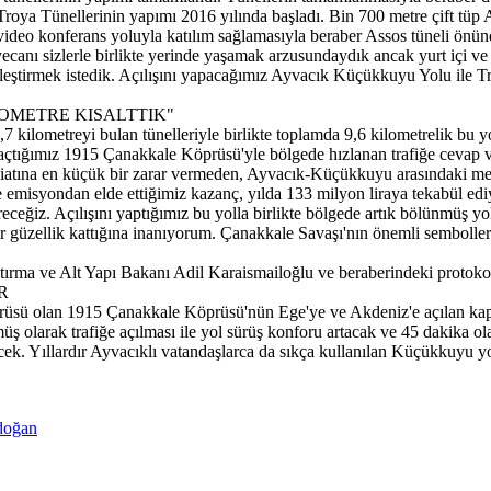
roya Tünellerinin yapımı 2016 yılında başladı. Bin 700 metre çift tüp 
o konferans yoluyla katılım sağlamasıyla beraber Assos tüneli önünde 
nı sizlerle birlikte yerinde yaşamak arzusundaydık ancak yurt içi ve y
leştirmek istedik. Açılışını yapacağımız Ayvacık Küçükkuyu Yolu ile Tr
OMETRE KISALTTIK"
lometreyi bulan tünelleriyle birlikte toplamda 9,6 kilometrelik bu yo
açtığımız 1915 Çanakkale Köprüsü'yle bölgede hızlanan trafiğe cevap ver
biatına en küçük bir zarar vermeden, Ayvacık-Küçükkuyu arasındaki mes
isyondan elde ettiğimiz kazanç, yılda 133 milyon liraya tekabül ediyor
üreceğiz. Açılışını yaptığımız bu yolla birlikte bölgede artık bölünmüş
bir güzellik kattığına inanıyorum. Çanakkale Savaşı'nın önemli sembolleri
 ve Alt Yapı Bakanı Adil Karaismailoğlu ve beraberindeki protokol kur
R
rüsü olan 1915 Çanakkale Köprüsü'nün Ege'ye ve Akdeniz'e açılan kapı
 olarak trafiğe açılması ile yol sürüş konforu artacak ve 45 dakika ol
cek. Yıllardır Ayvacıklı vatandaşlarca da sıkça kullanılan Küçükkuyu y
rdoğan