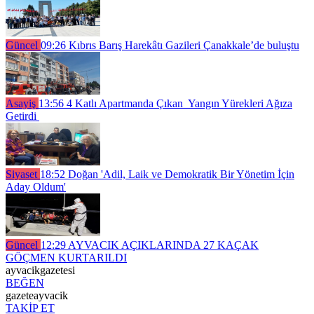
Güncel
09:26
Kıbrıs Barış Harekâtı Gazileri Çanakkale’de buluştu
Asayiş
13:56
4 Katlı Apartmanda Çıkan Yangın Yürekleri Ağıza
Getirdi
Siyaset
18:52
Doğan 'Adil, Laik ve Demokratik Bir Yönetim İçin
Aday Oldum'
Güncel
12:29
AYVACIK AÇIKLARINDA 27 KAÇAK
GÖÇMEN KURTARILDI
ayvacikgazetesi
BEĞEN
gazeteayvacik
TAKİP ET