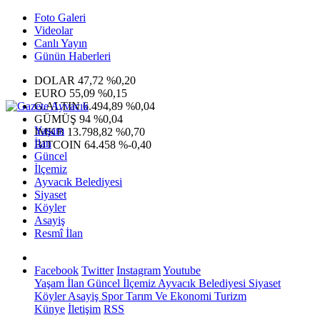
Foto Galeri
Videolar
Canlı Yayın
Günün Haberleri
DOLAR
47,72
%0,20
EURO
55,09
%0,15
G.ALTIN
6.494,89
%0,04
GÜMÜŞ
94
%0,04
Yaşam
IMKB
13.798,82
%0,70
İlan
BITCOIN
64.458
%-0,40
Güncel
İlçemiz
Ayvacık Belediyesi
Siyaset
Köyler
Asayiş
Resmî İlan
Facebook
Twitter
Instagram
Youtube
Yaşam
İlan
Güncel
İlçemiz
Ayvacık Belediyesi
Siyaset
Köyler
Asayiş
Spor
Tarım Ve Ekonomi
Turizm
Künye
İletişim
RSS