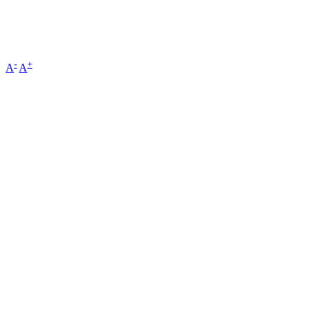
-
+
A
A