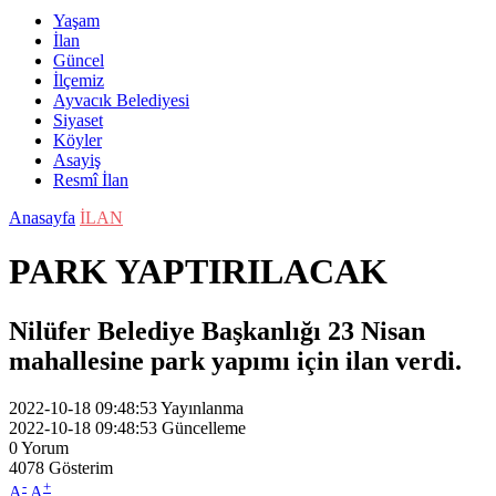
Yaşam
İlan
Güncel
İlçemiz
Ayvacık Belediyesi
Siyaset
Köyler
Asayiş
Resmî İlan
Anasayfa
İLAN
PARK YAPTIRILACAK
Nilüfer Belediye Başkanlığı 23 Nisan
mahallesine park yapımı için ilan verdi.
2022-10-18 09:48:53
Yayınlanma
2022-10-18 09:48:53
Güncelleme
0
Yorum
4078
Gösterim
-
+
A
A