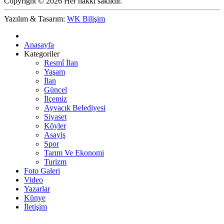
Copyright © 2026 Her hakkı saklıdır.
Yazılım & Tasarım:
WK Bilişim
Anasayfa
Kategoriler
Resmî İlan
Yaşam
İlan
Güncel
İlçemiz
Ayvacık Belediyesi
Siyaset
Köyler
Asayiş
Spor
Tarım Ve Ekonomi
Turizm
Foto Galeri
Video
Yazarlar
Künye
İletişim