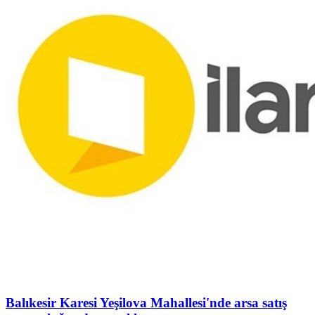
Balıkesir Karesi Yeşilova Mahallesi'nde arsa satış