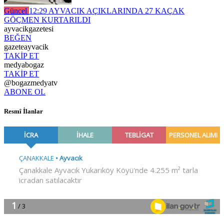
Güncel
12:29
AYVACIK AÇIKLARINDA 27 KAÇAK
GÖÇMEN KURTARILDI
ayvacikgazetesi
BEĞEN
gazeteayvacik
TAKİP ET
medyabogaz
TAKİP ET
@bogazmedyatv
ABONE OL
Resmî İlanlar