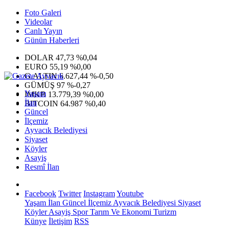
Foto Galeri
Videolar
Canlı Yayın
Günün Haberleri
DOLAR
47,73
%0,04
EURO
55,19
%0,00
G.ALTIN
6.627,44
%-0,50
GÜMÜŞ
97
%-0,27
Yaşam
IMKB
13.779,39
%0,00
İlan
BITCOIN
64.987
%0,40
Güncel
İlçemiz
Ayvacık Belediyesi
Siyaset
Köyler
Asayiş
Resmî İlan
Facebook
Twitter
Instagram
Youtube
Yaşam
İlan
Güncel
İlçemiz
Ayvacık Belediyesi
Siyaset
Köyler
Asayiş
Spor
Tarım Ve Ekonomi
Turizm
Künye
İletişim
RSS