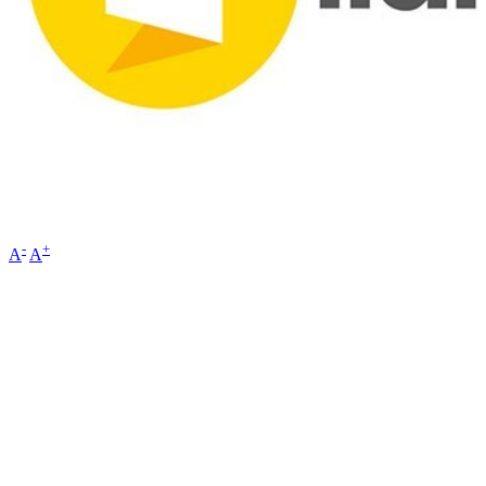
-
+
A
A