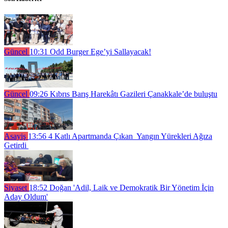
Güncel
10:31
Odd Burger Ege’yi Sallayacak!
Güncel
09:26
Kıbrıs Barış Harekâtı Gazileri Çanakkale’de buluştu
Asayiş
13:56
4 Katlı Apartmanda Çıkan Yangın Yürekleri Ağıza
Getirdi
Siyaset
18:52
Doğan 'Adil, Laik ve Demokratik Bir Yönetim İçin
Aday Oldum'