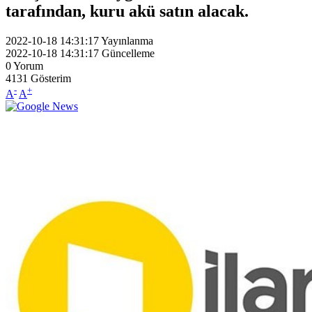
tarafından, kuru akü satın alacak.
2022-10-18 14:31:17
Yayınlanma
2022-10-18 14:31:17
Güncelleme
0
Yorum
4131
Gösterim
-
+
A
A