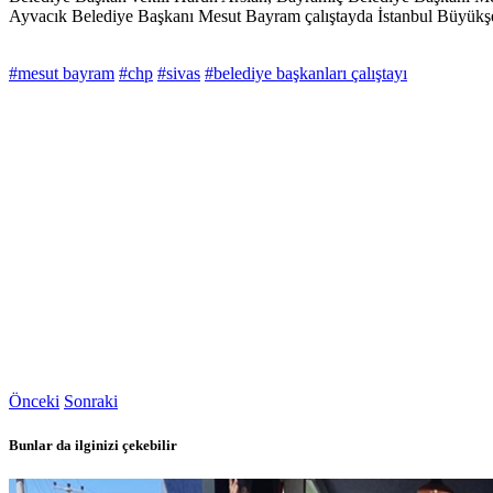
Ayvacık Belediye Başkanı Mesut Bayram çalıştayda İstanbul Büyükşeh
#mesut bayram
#chp
#sivas
#belediye başkanları çalıştayı
Önceki
Sonraki
Bunlar da ilginizi çekebilir