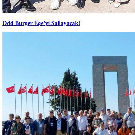
Odd Burger Ege’yi Sallayacak!