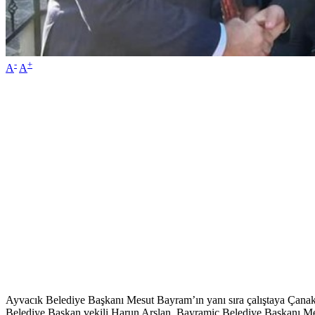
-
+
A
A
Ayvacık Belediye Başkanı Mesut Bayram’ın yanı sıra çalıştaya Çan
Belediye Başkan vekili Harun Arslan, Bayramiç Belediye Başkanı Mer