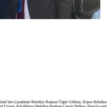
akkale’den Çanakkale Belediye Başkanı Ülgür Gökhan, Kepez Belediye
t Uygun, Küçükkuyu Belediye Başkanı Cengiz Balkan, Sivas’ta yapılan