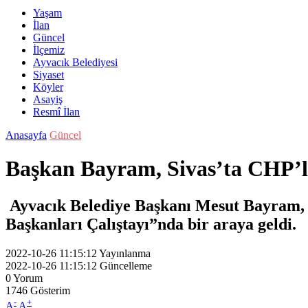
Yaşam
İlan
Güncel
İlçemiz
Ayvacık Belediyesi
Siyaset
Köyler
Asayiş
Resmî İlan
Anasayfa
Güncel
Başkan Bayram, Sivas’ta CHP’li
Ayvacık Belediye Başkanı Mesut Bayram, C
Başkanları Çalıştayı”nda bir araya geldi.
2022-10-26 11:15:12
Yayınlanma
2022-10-26 11:15:12
Güncelleme
0
Yorum
1746
Gösterim
-
+
A
A