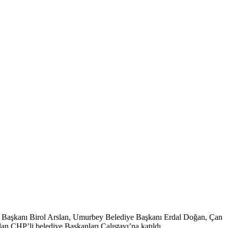
 Başkanı Birol Arslan, Umurbey Belediye Başkanı Erdal Doğan, Çan
 CHP’li belediye Başkanları Çalıştayı’na katıldı.