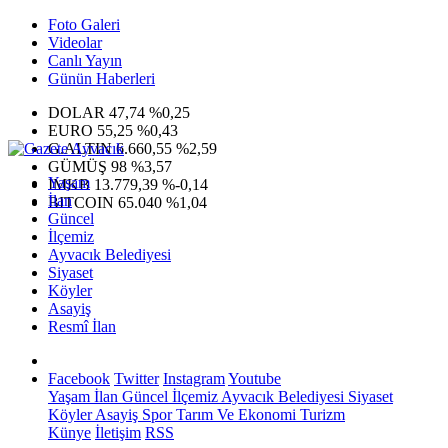
Foto Galeri
Videolar
Canlı Yayın
Günün Haberleri
DOLAR
47,74
%0,25
EURO
55,25
%0,43
G.ALTIN
6.660,55
%2,59
GÜMÜŞ
98
%3,57
Yaşam
IMKB
13.779,39
%-0,14
İlan
BITCOIN
65.040
%1,04
Güncel
İlçemiz
Ayvacık Belediyesi
Siyaset
Köyler
Asayiş
Resmî İlan
Facebook
Twitter
Instagram
Youtube
Yaşam
İlan
Güncel
İlçemiz
Ayvacık Belediyesi
Siyaset
Köyler
Asayiş
Spor
Tarım Ve Ekonomi
Turizm
Künye
İletişim
RSS