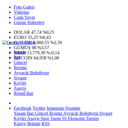
Foto Galeri
Videolar
Canlı Yayın
Günün Haberleri
DOLAR
47,74
%0,25
EURO
55,25
%0,43
G.ALTIN
6.660,55
%2,59
GÜMÜŞ
98
%3,57
Yaşam
IMKB
13.779,39
%-0,14
İlan
BITCOIN
64.958
%1,00
Güncel
İlçemiz
Ayvacık Belediyesi
Siyaset
Köyler
Asayiş
Resmî İlan
Facebook
Twitter
Instagram
Youtube
Yaşam
İlan
Güncel
İlçemiz
Ayvacık Belediyesi
Siyaset
Köyler
Asayiş
Spor
Tarım Ve Ekonomi
Turizm
Künye
İletişim
RSS