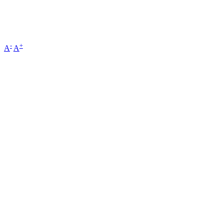
-
+
A
A