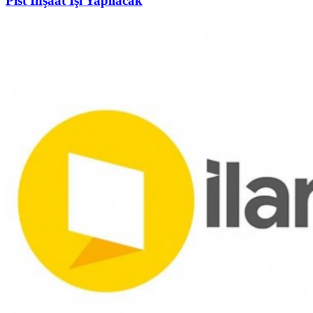
Pist İnşaat İşi Yapılacak