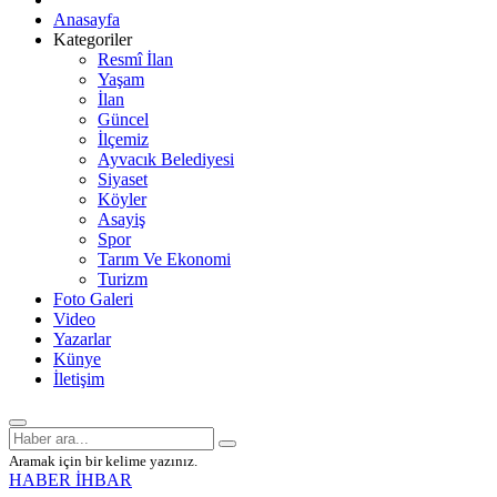
Anasayfa
Kategoriler
Resmî İlan
Yaşam
İlan
Güncel
İlçemiz
Ayvacık Belediyesi
Siyaset
Köyler
Asayiş
Spor
Tarım Ve Ekonomi
Turizm
Foto Galeri
Video
Yazarlar
Künye
İletişim
Aramak için bir kelime yazınız.
HABER İHBAR