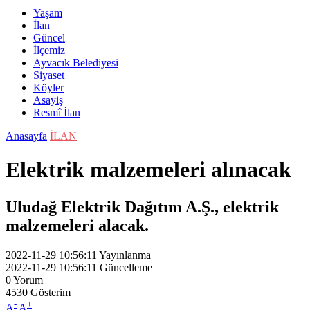
Yaşam
İlan
Güncel
İlçemiz
Ayvacık Belediyesi
Siyaset
Köyler
Asayiş
Resmî İlan
Anasayfa
İLAN
Elektrik malzemeleri alınacak
Uludağ Elektrik Dağıtım A.Ş., elektrik
malzemeleri alacak.
2022-11-29 10:56:11
Yayınlanma
2022-11-29 10:56:11
Güncelleme
0
Yorum
4530
Gösterim
-
+
A
A