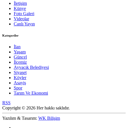
İletişim
Künye
Foto Galeri
Videolar
Canlı Yayın
Kategoriler
İlan
Yaşam
Güncel
İlçemiz
Ayvacık Belediyesi
Siyaset
Köyler
Asayiş
Spor
Tarım Ve Ekonomi
RSS
Copyright © 2026 Her hakkı saklıdır.
Yazılım & Tasarım:
WK Bilişim