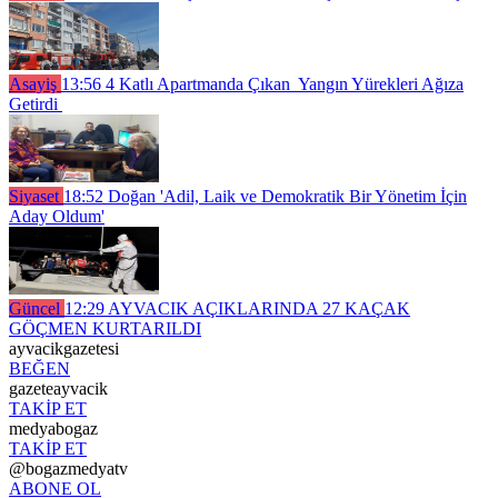
Asayiş
13:56
4 Katlı Apartmanda Çıkan Yangın Yürekleri Ağıza
Getirdi
Siyaset
18:52
Doğan 'Adil, Laik ve Demokratik Bir Yönetim İçin
Aday Oldum'
Güncel
12:29
AYVACIK AÇIKLARINDA 27 KAÇAK
GÖÇMEN KURTARILDI
ayvacikgazetesi
BEĞEN
gazeteayvacik
TAKİP ET
medyabogaz
TAKİP ET
@bogazmedyatv
ABONE OL