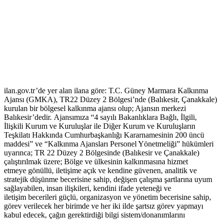
ilan.gov.tr’de yer alan ilana göre: T.C. Güney Marmara Kalkınma
Ajansı (GMKA), TR22 Düzey 2 Bölgesi’nde (Balıkesir, Çanakkale)
kurulan bir bölgesel kalkınma ajansı olup; Ajansın merkezi
Balıkesir’dedir. Ajansımıza “4 sayılı Bakanlıklara Bağlı, İlgili,
İlişkili Kurum ve Kuruluşlar ile Diğer Kurum ve Kuruluşların
Teşkilatı Hakkında Cumhurbaşkanlığı Kararnamesinin 200 üncü
maddesi” ve “Kalkınma Ajansları Personel Yönetmeliği” hükümleri
uyarınca; TR 22 Düzey 2 Bölgesinde (Balıkesir ve Çanakkale)
çalıştırılmak üzere; Bölge ve ülkesinin kalkınmasına hizmet
etmeye gönüllü, iletişime açık ve kendine güvenen, analitik ve
stratejik düşünme becerisine sahip, değişen çalışma şartlarına uyum
sağlayabilen, insan ilişkileri, kendini ifade yeteneği ve
iletişim becerileri güçlü, organizasyon ve yönetim becerisine sahip,
görev verilecek her birimde ve her iki ilde şartsız görev yapmayı
kabul edecek, çağın gerektirdiği bilgi sistem/donanımlarını