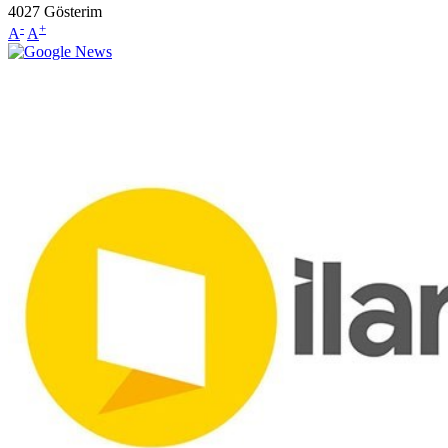
4027
Gösterim
-
+
A
A