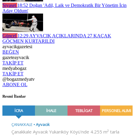
Siyaset
18:52
Doğan 'Adil, Laik ve Demokratik Bir Yönetim İçin
Aday Oldum'
Güncel
12:29
AYVACIK AÇIKLARINDA 27 KAÇAK
GÖÇMEN KURTARILDI
ayvacikgazetesi
BEĞEN
gazeteayvacik
TAKİP ET
medyabogaz
TAKİP ET
@bogazmedyatv
ABONE OL
Resmî İlanlar