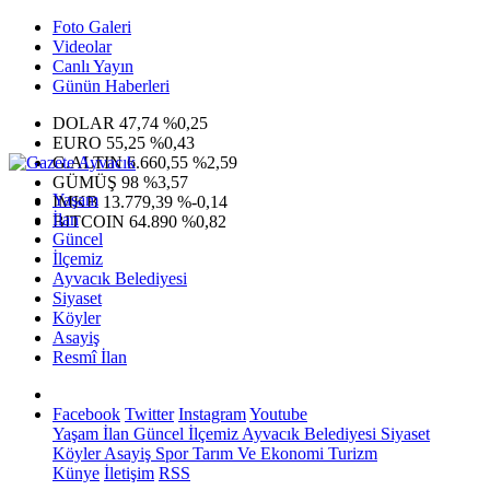
Foto Galeri
Videolar
Canlı Yayın
Günün Haberleri
DOLAR
47,74
%0,25
EURO
55,25
%0,43
G.ALTIN
6.660,55
%2,59
GÜMÜŞ
98
%3,57
Yaşam
IMKB
13.779,39
%-0,14
İlan
BITCOIN
64.890
%0,82
Güncel
İlçemiz
Ayvacık Belediyesi
Siyaset
Köyler
Asayiş
Resmî İlan
Facebook
Twitter
Instagram
Youtube
Yaşam
İlan
Güncel
İlçemiz
Ayvacık Belediyesi
Siyaset
Köyler
Asayiş
Spor
Tarım Ve Ekonomi
Turizm
Künye
İletişim
RSS