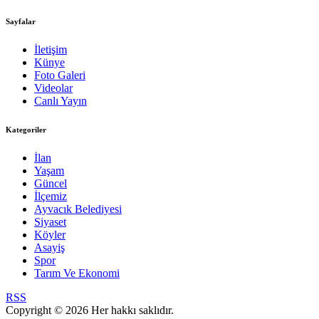
Sayfalar
İletişim
Künye
Foto Galeri
Videolar
Canlı Yayın
Kategoriler
İlan
Yaşam
Güncel
İlçemiz
Ayvacık Belediyesi
Siyaset
Köyler
Asayiş
Spor
Tarım Ve Ekonomi
RSS
Copyright © 2026 Her hakkı saklıdır.