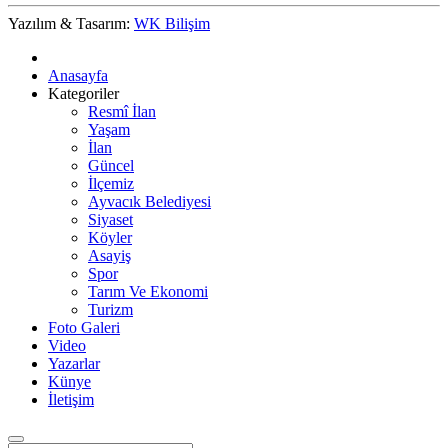
Yazılım & Tasarım:
WK Bilişim
Anasayfa
Kategoriler
Resmî İlan
Yaşam
İlan
Güncel
İlçemiz
Ayvacık Belediyesi
Siyaset
Köyler
Asayiş
Spor
Tarım Ve Ekonomi
Turizm
Foto Galeri
Video
Yazarlar
Künye
İletişim