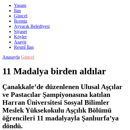
Yaşam
İlan
Güncel
İlçemiz
Ayvacık Belediyesi
Siyaset
Köyler
Asayiş
Resmî İlan
Anasayfa
Güncel
11 Madalya birden aldılar
Çanakkale’de düzenlenen Ulusal Aşçılar
ve Pastacılar Şampiyonasına katılan
Harran Üniversitesi Sosyal Bilimler
Meslek Yüksekokulu Aşçılık Bölümü
öğrencileri 11 madalyayla Şanlıurfa’ya
döndü.