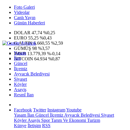
Foto Galeri
Videolar
Canlı Yayın
Günün Haberleri
DOLAR
47,74
%0,25
EURO
55,25
%0,43
G.ALTIN
6.660,55
%2,59
GÜMÜŞ
98
%3,57
Yaşam
IMKB
13.779,39
%-0,14
İlan
BITCOIN
64.934
%0,87
Güncel
İlçemiz
Ayvacık Belediyesi
Siyaset
Köyler
Asayiş
Resmî İlan
Facebook
Twitter
Instagram
Youtube
Yaşam
İlan
Güncel
İlçemiz
Ayvacık Belediyesi
Siyaset
Köyler
Asayiş
Spor
Tarım Ve Ekonomi
Turizm
Künye
İletişim
RSS