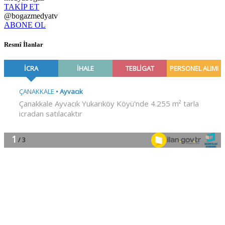
TAKİP ET
@bogazmedyatv
ABONE OL
Resmî İlanlar