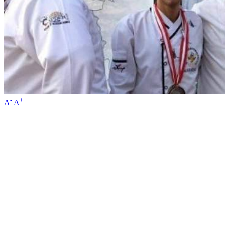
-
+
A
A