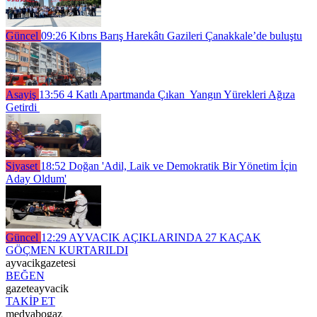
Güncel
09:26
Kıbrıs Barış Harekâtı Gazileri Çanakkale’de buluştu
Asayiş
13:56
4 Katlı Apartmanda Çıkan Yangın Yürekleri Ağıza
Getirdi
Siyaset
18:52
Doğan 'Adil, Laik ve Demokratik Bir Yönetim İçin
Aday Oldum'
Güncel
12:29
AYVACIK AÇIKLARINDA 27 KAÇAK
GÖÇMEN KURTARILDI
ayvacikgazetesi
BEĞEN
gazeteayvacik
TAKİP ET
medyabogaz