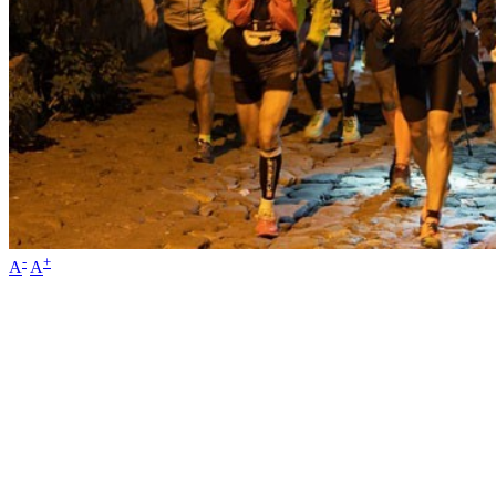
-
+
A
A