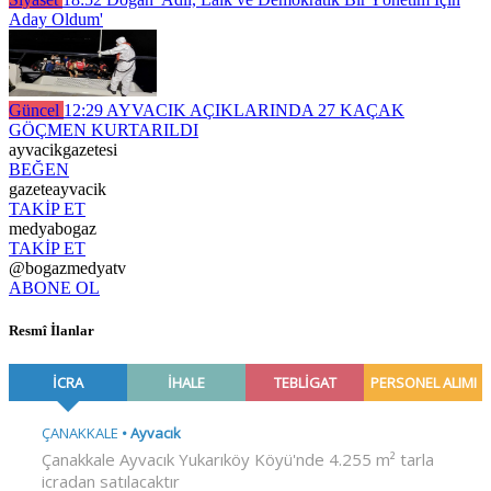
Aday Oldum'
Güncel
12:29
AYVACIK AÇIKLARINDA 27 KAÇAK
GÖÇMEN KURTARILDI
ayvacikgazetesi
BEĞEN
gazeteayvacik
TAKİP ET
medyabogaz
TAKİP ET
@bogazmedyatv
ABONE OL
Resmî İlanlar