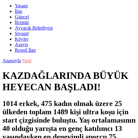
Yaşam
İlan
Güncel
İlçemiz
Ayvacık Belediyesi
Siyaset
Köyler
Asayiş
Resmî İlan
Anasayfa
Spor
KAZDAĞLARINDA BÜYÜK
HEYECAN BAŞLADI!
1014 erkek, 475 kadın olmak üzere 25
ülkeden toplam 1489 kişi ultra koşu için
start çizgisinde buluştu. Yaş ortalamasının
40 olduğu yarışta en genç katılımcı 13
yaşındayken en deneyimli sporcu 75