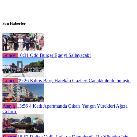
Son Haberler
Güncel
10:31
Odd Burger Ege’yi Sallayacak!
Güncel
09:26
Kıbrıs Barış Harekâtı Gazileri Çanakkale’de buluştu
Asayiş
13:56
4 Katlı Apartmanda Çıkan Yangın Yürekleri Ağıza
Getirdi
Siyaset
18:52
Doğan 'Adil, Laik ve Demokratik Bir Yönetim İçin