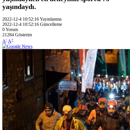
yaşındaydı.
2022-12-4 10:52:16
Yayınlanma
2022-12-4 10:52:16
Güncelleme
0
Yorum
21284
Gösterim
-
+
A
A