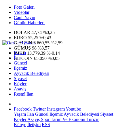
Foto Galeri
Videolar
Canlı Yayın
Günün Haberleri
DOLAR
47,74
%0,25
EURO
55,25
%0,43
G.ALTIN
6.660,55
%2,59
GÜMÜŞ
98
%3,57
Yaşam
IMKB
13.779,39
%-0,14
İlan
BITCOIN
65.050
%0,05
Güncel
İlçemiz
Ayvacık Belediyesi
Siyaset
Köyler
Asayiş
Resmî İlan
Facebook
Twitter
Instagram
Youtube
Yaşam
İlan
Güncel
İlçemiz
Ayvacık Belediyesi
Siyaset
Köyler
Asayiş
Spor
Tarım Ve Ekonomi
Turizm
Künye
İletişim
RSS