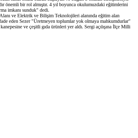
 önemli bir rol almıştır. 4 yıl boyunca okulumuzdaki eğitimlerini
kurma imkanı sunduk" dedi.
anı ve Elektrik ve Bilişim Teknolojileri alanında eğitim alan
erini ifade eden Sezer "Üretmeyen toplumlar yok olmaya mahkumdurlar"
nepesine ve çeşitli gıda ürünleri yer aldı. Sergi açılışına İlçe Milli