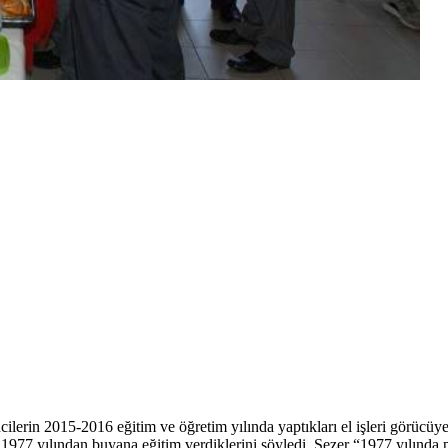
lerin 2015-2016 eğitim ve öğretim yılında yaptıkları el işleri görücüy
i 1977 yılından buyana eğitim verdiklerini söyledi. Sezer “1977 yılında