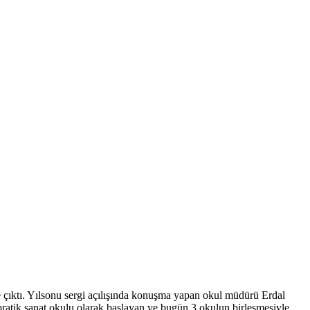
e çıktı. Yılsonu sergi açılışında konuşma yapan okul müdürü Erdal
 pratik sanat okulu olarak başlayan ve bugün 3 okulun birleşmesiyle