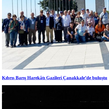
Kıbrıs Barış Harekâtı Gazileri Çanakkale’de buluştu