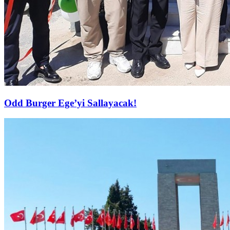
Odd Burger Ege’yi Sallayacak!