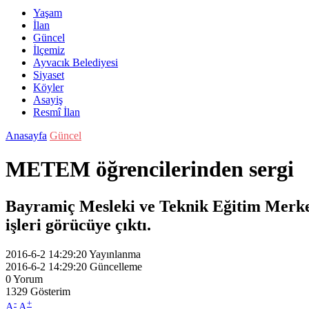
Yaşam
İlan
Güncel
İlçemiz
Ayvacık Belediyesi
Siyaset
Köyler
Asayiş
Resmî İlan
Anasayfa
Güncel
METEM öğrencilerinden sergi
Bayramiç Mesleki ve Teknik Eğitim Merkezi
işleri görücüye çıktı.
2016-6-2 14:29:20
Yayınlanma
2016-6-2 14:29:20
Güncelleme
0
Yorum
1329
Gösterim
-
+
A
A