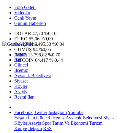
Foto Galeri
Videolar
Canlı Yayın
Günün Haberleri
DOLAR
47,70
%0,16
EURO
55,06
%0,09
G.ALTIN
6.495,30
%0,04
GÜMÜŞ
94
%0,05
Yaşam
IMKB
13.798,82
%0,70
İlan
BITCOIN
64.417
%-0,44
Güncel
İlçemiz
Ayvacık Belediyesi
Siyaset
Köyler
Asayiş
Resmî İlan
Facebook
Twitter
Instagram
Youtube
Yaşam
İlan
Güncel
İlçemiz
Ayvacık Belediyesi
Siyaset
Köyler
Asayiş
Spor
Tarım Ve Ekonomi
Turizm
Künye
İletişim
RSS