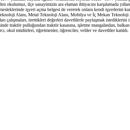
kulumuz, ilçe sanayimizin ara elaman ihtiyacını karşılamada yıllardır
i mesleklerinde işyeri açma belgesi de vererek onlara kendi işyerlerini 
noloji Alanı, Metal Teknoloji Alanı, Mobilya ve İç Mekan Teknoloji Al
ları çalışmaları, ürettikleri değerleri davetlilerle paylaşmak istedikl
inde traktör pulluğundan traktör kasasına, işletme mangalından, balkan ka
kul müdürleri, öğretmenler, öğrenciler, veliler ve davetliler katıldı.