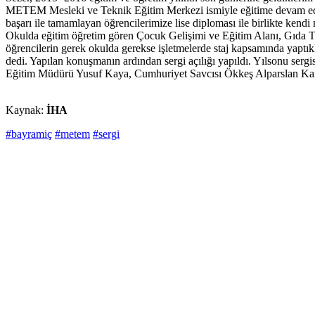
METEM Mesleki ve Teknik Eğitim Merkezi ismiyle eğitime devam eden o
başarı ile tamamlayan öğrencilerimize lise diploması ile birlikte kend
Okulda eğitim öğretim gören Çocuk Gelişimi ve Eğitim Alanı, Gıda Tek
öğrencilerin gerek okulda gerekse işletmelerde staj kapsamında yaptık
dedi. Yapılan konuşmanın ardından sergi açılığı yapıldı. Yılsonu sergis
Eğitim Müdürü Yusuf Kaya, Cumhuriyet Savcısı Ökkeş Alparslan Karcı, o
Kaynak:
İHA
#bayramiç
#metem
#sergi