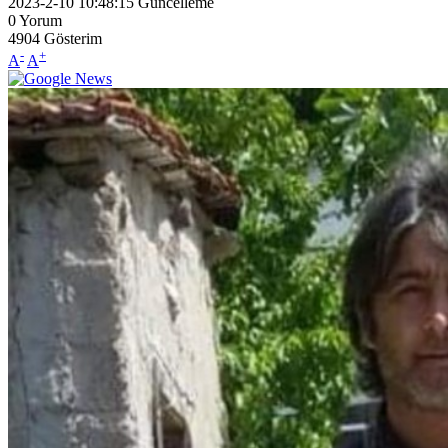
2023-2-10 10:48:15
Güncelleme
0
Yorum
4904
Gösterim
-
+
A
A