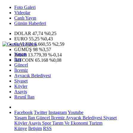
Foto Galeri
Videolar
Canlı Yayın
Günün Haberleri
DOLAR
47,74
%0,25
EURO
55,25
%0,43
G.ALTIN
6.660,55
%2,59
GÜMÜŞ
98
%3,57
Yaşam
IMKB
13.779,39
%-0,14
İlan
BITCOIN
65.168
%0,08
Güncel
İlçemiz
Ayvacık Belediyesi
Siyaset
Köyler
Asayiş
Resmî İlan
Facebook
Twitter
Instagram
Youtube
Yaşam
İlan
Güncel
İlçemiz
Ayvacık Belediyesi
Siyaset
Köyler
Asayiş
Spor
Tarım Ve Ekonomi
Turizm
Künye
İletişim
RSS