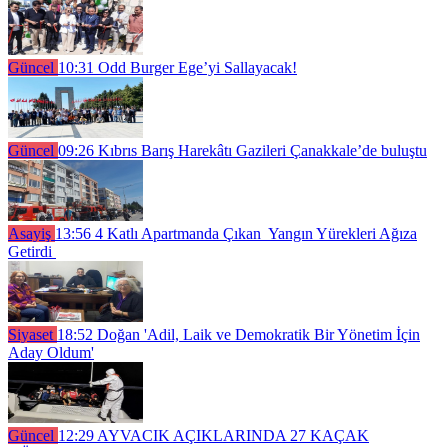
Güncel
10:31
Odd Burger Ege’yi Sallayacak!
Güncel
09:26
Kıbrıs Barış Harekâtı Gazileri Çanakkale’de buluştu
Asayiş
13:56
4 Katlı Apartmanda Çıkan Yangın Yürekleri Ağıza
Getirdi
Siyaset
18:52
Doğan 'Adil, Laik ve Demokratik Bir Yönetim İçin
Aday Oldum'
Güncel
12:29
AYVACIK AÇIKLARINDA 27 KAÇAK