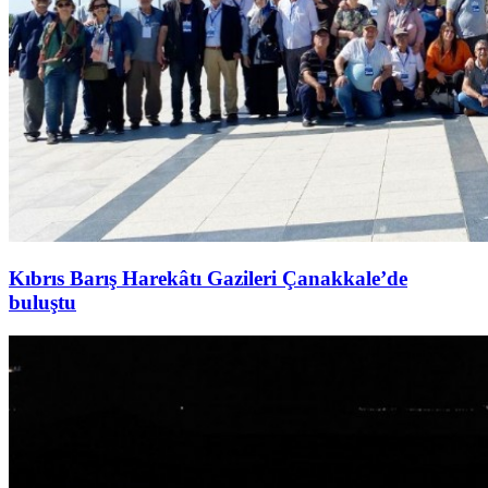
Kıbrıs Barış Harekâtı Gazileri Çanakkale’de
buluştu