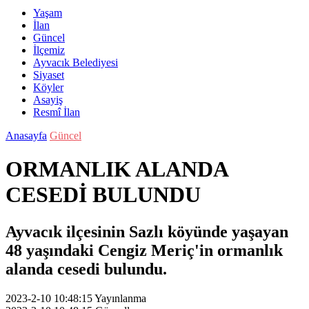
Yaşam
İlan
Güncel
İlçemiz
Ayvacık Belediyesi
Siyaset
Köyler
Asayiş
Resmî İlan
Anasayfa
Güncel
ORMANLIK ALANDA
CESEDİ BULUNDU
Ayvacık ilçesinin Sazlı köyünde yaşayan
48 yaşındaki Cengiz Meriç'in ormanlık
alanda cesedi bulundu.
2023-2-10 10:48:15
Yayınlanma