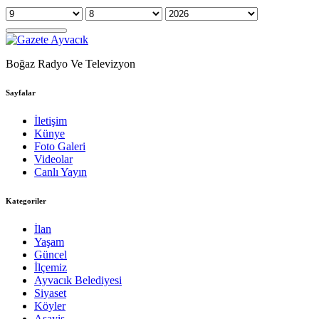
Boğaz Radyo Ve Televizyon
Sayfalar
İletişim
Künye
Foto Galeri
Videolar
Canlı Yayın
Kategoriler
İlan
Yaşam
Güncel
İlçemiz
Ayvacık Belediyesi
Siyaset
Köyler
Asayiş