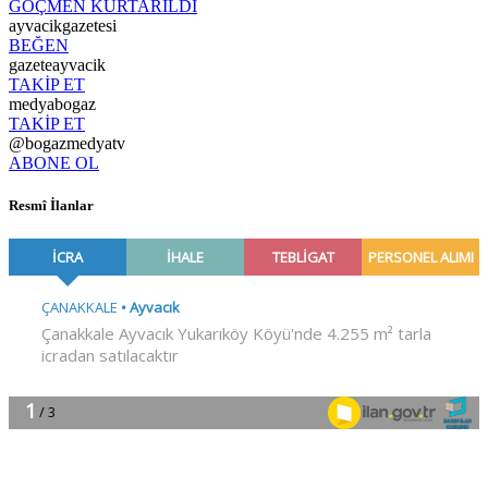
GÖÇMEN KURTARILDI
ayvacikgazetesi
BEĞEN
gazeteayvacik
TAKİP ET
medyabogaz
TAKİP ET
@bogazmedyatv
ABONE OL
Resmî İlanlar