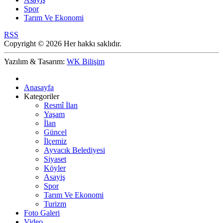
Spor
Tarım Ve Ekonomi
RSS
Copyright © 2026 Her hakkı saklıdır.
Yazılım & Tasarım:
WK Bilişim
Anasayfa
Kategoriler
Resmî İlan
Yaşam
İlan
Güncel
İlçemiz
Ayvacık Belediyesi
Siyaset
Köyler
Asayiş
Spor
Tarım Ve Ekonomi
Turizm
Foto Galeri
Video