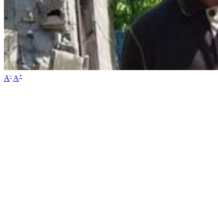
-
+
A
A