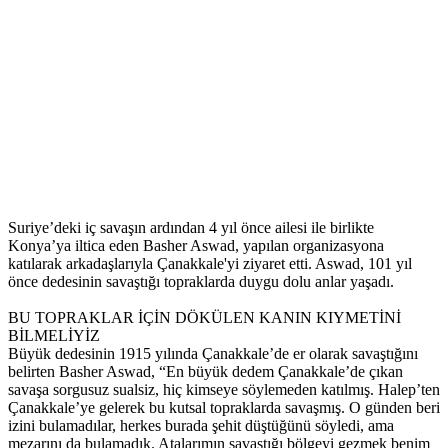
Suriye’deki iç savaşın ardından 4 yıl önce ailesi ile birlikte
Konya’ya iltica eden Basher Aswad, yapılan organizasyona
katılarak arkadaşlarıyla Çanakkale'yi ziyaret etti. Aswad, 101 yıl
önce dedesinin savaştığı topraklarda duygu dolu anlar yaşadı.
BU TOPRAKLAR İÇİN DÖKÜLEN KANIN KIYMETİNİ
BİLMELİYİZ
Büyük dedesinin 1915 yılında Çanakkale’de er olarak savaştığını
belirten Basher Aswad, “En büyük dedem Çanakkale’de çıkan
savaşa sorgusuz sualsiz, hiç kimseye söylemeden katılmış. Halep’ten
Çanakkale’ye gelerek bu kutsal topraklarda savaşmış. O günden beri
izini bulamadılar, herkes burada şehit düştüğünü söyledi, ama
mezarını da bulamadık. Atalarımın savaştığı bölgeyi gezmek benim