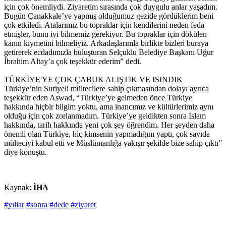
için çok önemliydi. Ziyaretim sırasında çok duygulu anlar yaşadım.
Bugün Çanakkale’ye yapmış olduğumuz gezide gördüklerim beni
çok etkiledi. Atalarımız bu topraklar için kendilerini neden feda
etmişler, bunu iyi bilmemiz gerekiyor. Bu topraklar için dökülen
kanın kıymetini bilmeliyiz. Arkadaşlarımla birlikte bizleri buraya
getirerek ecdadımızla buluşturan Selçuklu Belediye Başkanı Uğur
İbrahim Altay’a çok teşekkür ederim” dedi.
TÜRKİYE'YE ÇOK ÇABUK ALIŞTIK VE ISINDIK
Türkiye’nin Suriyeli mültecilere sahip çıkmasından dolayı ayrıca
teşekkür eden Aswad, “Türkiye’ye gelmeden önce Türkiye
hakkında hiçbir bilgim yoktu, ama inancımız ve kültürlerimiz aynı
olduğu için çok zorlanmadım. Türkiye’ye geldikten sonra İslam
hakkında, tarih hakkında yeni çok şey öğrendim. Her şeyden daha
önemli olan Türkiye, hiç kimsenin yapmadığını yaptı, çok sayıda
mülteciyi kabul etti ve Müslümanlığa yakışır şekilde bize sahip çıktı”
diye konuştu.
Kaynak:
İHA
#yıllar
#sonra
#dede
#ziyaret