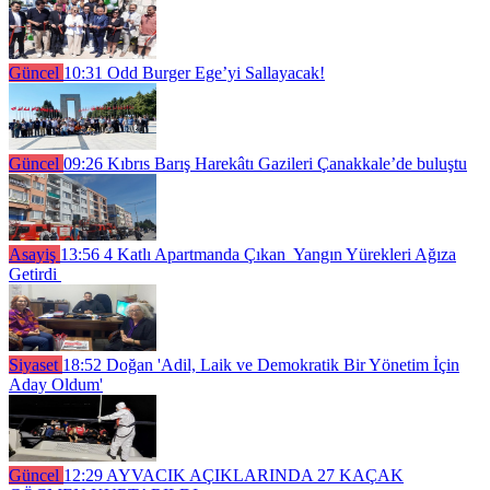
Güncel
10:31
Odd Burger Ege’yi Sallayacak!
Güncel
09:26
Kıbrıs Barış Harekâtı Gazileri Çanakkale’de buluştu
Asayiş
13:56
4 Katlı Apartmanda Çıkan Yangın Yürekleri Ağıza
Getirdi
Siyaset
18:52
Doğan 'Adil, Laik ve Demokratik Bir Yönetim İçin
Aday Oldum'
Güncel
12:29
AYVACIK AÇIKLARINDA 27 KAÇAK