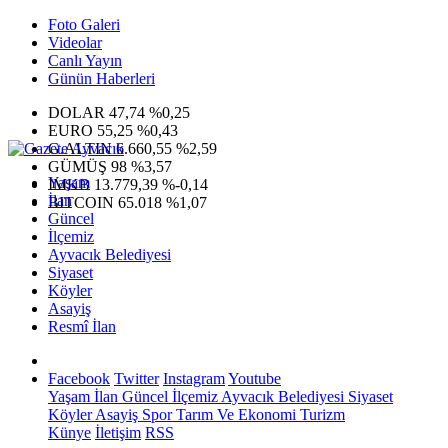
Foto Galeri
Videolar
Canlı Yayın
Günün Haberleri
DOLAR
47,74
%0,25
EURO
55,25
%0,43
G.ALTIN
6.660,55
%2,59
GÜMÜŞ
98
%3,57
Yaşam
IMKB
13.779,39
%-0,14
İlan
BITCOIN
65.018
%1,07
Güncel
İlçemiz
Ayvacık Belediyesi
Siyaset
Köyler
Asayiş
Resmî İlan
Facebook
Twitter
Instagram
Youtube
Yaşam
İlan
Güncel
İlçemiz
Ayvacık Belediyesi
Siyaset
Köyler
Asayiş
Spor
Tarım Ve Ekonomi
Turizm
Künye
İletişim
RSS