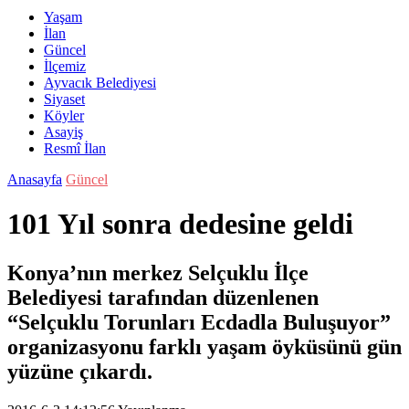
Yaşam
İlan
Güncel
İlçemiz
Ayvacık Belediyesi
Siyaset
Köyler
Asayiş
Resmî İlan
Anasayfa
Güncel
101 Yıl sonra dedesine geldi
Konya’nın merkez Selçuklu İlçe
Belediyesi tarafından düzenlenen
“Selçuklu Torunları Ecdadla Buluşuyor”
organizasyonu farklı yaşam öyküsünü gün
yüzüne çıkardı.