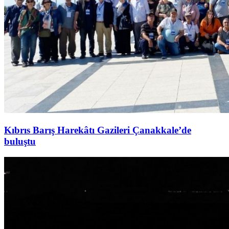
Kıbrıs Barış Harekâtı Gazileri Çanakkale’de
buluştu