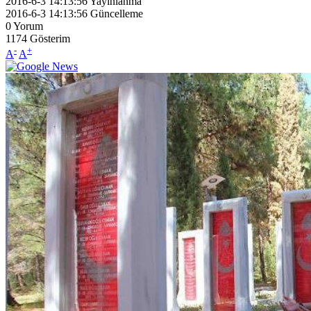
2016-6-3 14:13:56
Yayınlanma
2016-6-3 14:13:56
Güncelleme
0
Yorum
1174
Gösterim
-
+
A
A