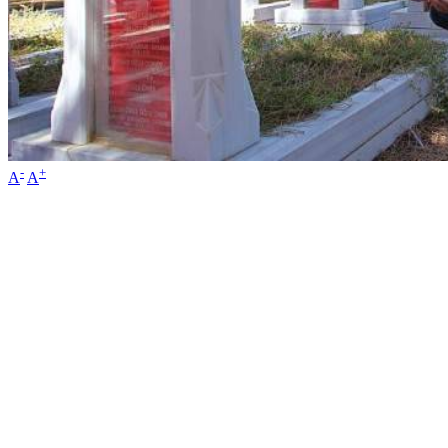
-
+
A
A