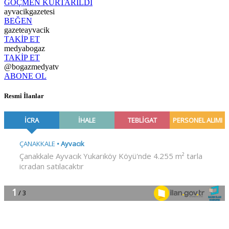
GÖÇMEN KURTARILDI
ayvacikgazetesi
BEĞEN
gazeteayvacik
TAKİP ET
medyabogaz
TAKİP ET
@bogazmedyatv
ABONE OL
Resmî İlanlar