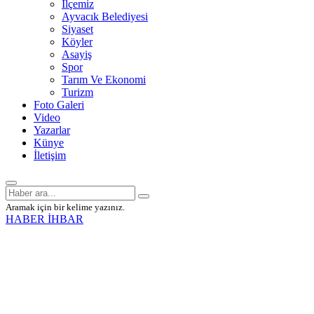
İlçemiz
Ayvacık Belediyesi
Siyaset
Köyler
Asayiş
Spor
Tarım Ve Ekonomi
Turizm
Foto Galeri
Video
Yazarlar
Künye
İletişim
Aramak için bir kelime yazınız.
HABER İHBAR