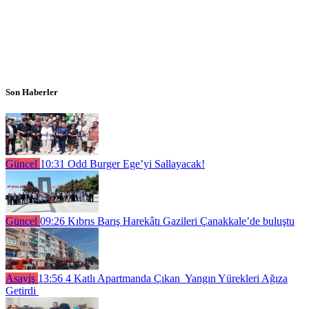
Son Haberler
Güncel
10:31
Odd Burger Ege’yi Sallayacak!
Güncel
09:26
Kıbrıs Barış Harekâtı Gazileri Çanakkale’de buluştu
Asayiş
13:56
4 Katlı Apartmanda Çıkan Yangın Yürekleri Ağıza
Getirdi