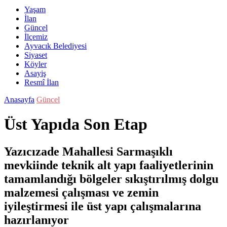
Yaşam
İlan
Güncel
İlçemiz
Ayvacık Belediyesi
Siyaset
Köyler
Asayiş
Resmî İlan
Anasayfa
Güncel
Üst Yapıda Son Etap
Yazıcızade Mahallesi Sarmaşıklı
mevkiinde teknik alt yapı faaliyetlerinin
tamamlandığı bölgeler sıkıştırılmış dolgu
malzemesi çalışması ve zemin
iyileştirmesi ile üst yapı çalışmalarına
hazırlanıyor