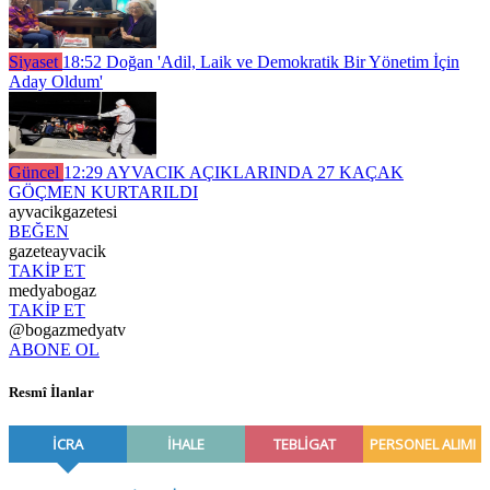
Siyaset
18:52
Doğan 'Adil, Laik ve Demokratik Bir Yönetim İçin
Aday Oldum'
Güncel
12:29
AYVACIK AÇIKLARINDA 27 KAÇAK
GÖÇMEN KURTARILDI
ayvacikgazetesi
BEĞEN
gazeteayvacik
TAKİP ET
medyabogaz
TAKİP ET
@bogazmedyatv
ABONE OL
Resmî İlanlar