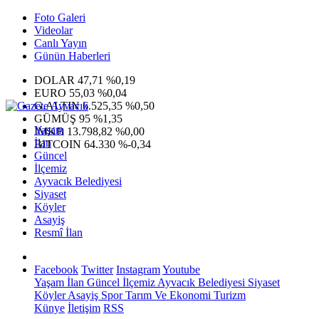
Foto Galeri
Videolar
Canlı Yayın
Günün Haberleri
DOLAR
47,71
%0,19
EURO
55,03
%0,04
G.ALTIN
6.525,35
%0,50
GÜMÜŞ
95
%1,35
Yaşam
IMKB
13.798,82
%0,00
İlan
BITCOIN
64.330
%-0,34
Güncel
İlçemiz
Ayvacık Belediyesi
Siyaset
Köyler
Asayiş
Resmî İlan
Facebook
Twitter
Instagram
Youtube
Yaşam
İlan
Güncel
İlçemiz
Ayvacık Belediyesi
Siyaset
Köyler
Asayiş
Spor
Tarım Ve Ekonomi
Turizm
Künye
İletişim
RSS