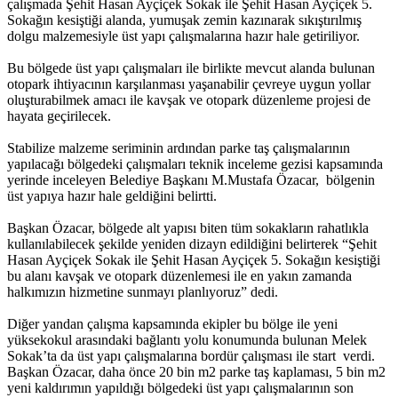
çalışmada Şehit Hasan Ayçiçek Sokak ile Şehit Hasan Ayçiçek 5.
Sokağın kesiştiği alanda, yumuşak zemin kazınarak sıkıştırılmış
dolgu malzemesiyle üst yapı çalışmalarına hazır hale getiriliyor.
Bu bölgede üst yapı çalışmaları ile birlikte mevcut alanda bulunan
otopark ihtiyacının karşılanması yaşanabilir çevreye uygun yollar
oluşturabilmek amacı ile kavşak ve otopark düzenleme projesi de
hayata geçirilecek.
Stabilize malzeme seriminin ardından parke taş çalışmalarının
yapılacağı bölgedeki çalışmaları teknik inceleme gezisi kapsamında
yerinde inceleyen Belediye Başkanı M.Mustafa Özacar, bölgenin
üst yapıya hazır hale geldiğini belirtti.
Başkan Özacar, bölgede alt yapısı biten tüm sokakların rahatlıkla
kullanılabilecek şekilde yeniden dizayn edildiğini belirterek “Şehit
Hasan Ayçiçek Sokak ile Şehit Hasan Ayçiçek 5. Sokağın kesiştiği
bu alanı kavşak ve otopark düzenlemesi ile en yakın zamanda
halkımızın hizmetine sunmayı planlıyoruz” dedi.
Diğer yandan çalışma kapsamında ekipler bu bölge ile yeni
yüksekokul arasındaki bağlantı yolu konumunda bulunan Melek
Sokak’ta da üst yapı çalışmalarına bordür çalışması ile start verdi.
Başkan Özacar, daha önce 20 bin m2 parke taş kaplaması, 5 bin m2
yeni kaldırımın yapıldığı bölgedeki üst yapı çalışmalarının son