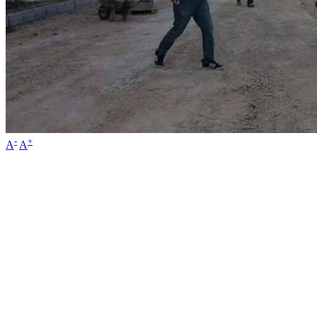
-
+
A
A