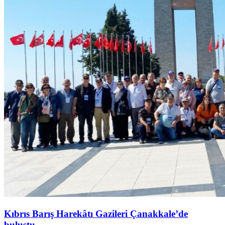
Kıbrıs Barış Harekâtı Gazileri Çanakkale’de
buluştu