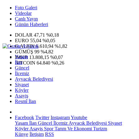
Foto Galeri
Videolar
Canlı Yayın
Günün Haberleri
DOLAR
47,71
%0,18
EURO
55,04
%0,05
G.ALTIN
6.610,94
%1,82
GÜMÜŞ
99
%4,82
Yaşam
IMKB
13.808,15
%0,07
İlan
BITCOIN
64.840
%0,26
Güncel
İlçemiz
Ayvacık Belediyesi
Siyaset
Köyler
Asayiş
Resmî İlan
Facebook
Twitter
Instagram
Youtube
Yaşam
İlan
Güncel
İlçemiz
Ayvacık Belediyesi
Siyaset
Köyler
Asayiş
Spor
Tarım Ve Ekonomi
Turizm
Künye
İletişim
RSS