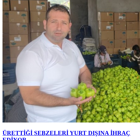
ÜRETTİĞİ SEBZELERİ YURT DIŞINA İHRAÇ
EDİYOR