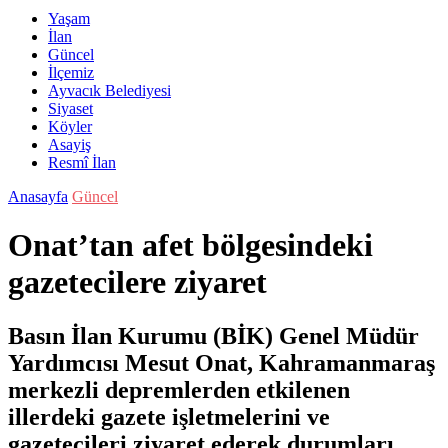
Yaşam
İlan
Güncel
İlçemiz
Ayvacık Belediyesi
Siyaset
Köyler
Asayiş
Resmî İlan
Anasayfa
Güncel
Onat’tan afet bölgesindeki
gazetecilere ziyaret
Basın İlan Kurumu (BİK) Genel Müdür
Yardımcısı Mesut Onat, Kahramanmaraş
merkezli depremlerden etkilenen
illerdeki gazete işletmelerini ve
gazetecileri ziyaret ederek durumları