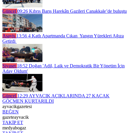
Güncel
09:26
Kıbrıs Barış Harekâtı Gazileri Çanakkale’de buluştu
Asayiş
13:56
4 Katlı Apartmanda Çıkan Yangın Yürekleri Ağıza
Getirdi
Siyaset
18:52
Doğan 'Adil, Laik ve Demokratik Bir Yönetim İçin
Aday Oldum'
Güncel
12:29
AYVACIK AÇIKLARINDA 27 KAÇAK
GÖÇMEN KURTARILDI
ayvacikgazetesi
BEĞEN
gazeteayvacik
TAKİP ET
medyabogaz