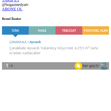
TAKİP ET
@bogazmedyatv
ABONE OL
Resmî İlanlar