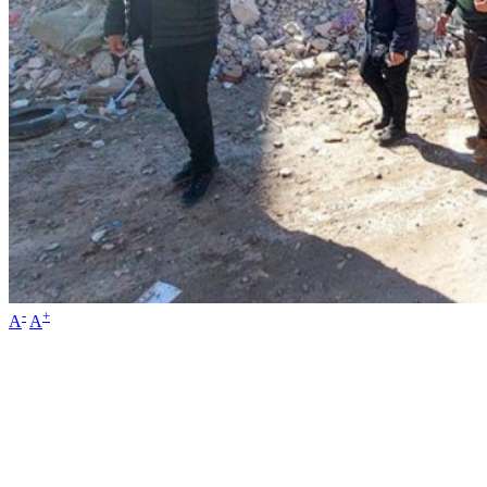
-
+
A
A