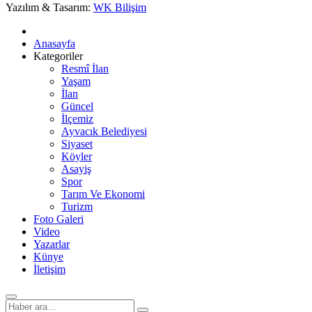
Yazılım & Tasarım:
WK Bilişim
Anasayfa
Kategoriler
Resmî İlan
Yaşam
İlan
Güncel
İlçemiz
Ayvacık Belediyesi
Siyaset
Köyler
Asayiş
Spor
Tarım Ve Ekonomi
Turizm
Foto Galeri
Video
Yazarlar
Künye
İletişim