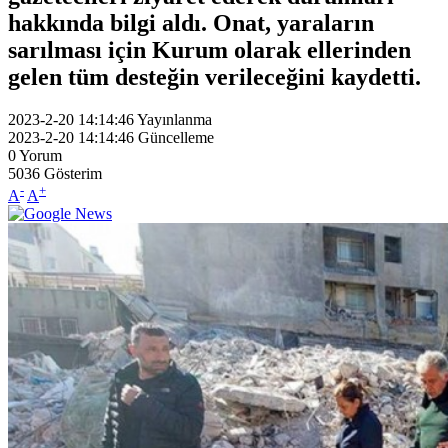
hakkında bilgi aldı. Onat, yaraların
sarılması için Kurum olarak ellerinden
gelen tüm desteğin verileceğini kaydetti.
2023-2-20 14:14:46
Yayınlanma
2023-2-20 14:14:46
Güncelleme
0
Yorum
5036
Gösterim
-
+
A
A