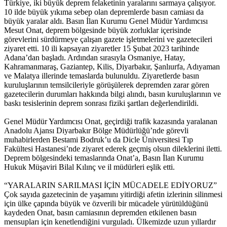
Türkiye, iki büyük deprem felaketinin yaralarını sarmaya çalışıyor.
10 ilde büyük yıkıma sebep olan depremlerde basın camiası da
büyük yaralar aldı. Basın İlan Kurumu Genel Müdür Yardımcısı
Mesut Onat, deprem bölgesinde büyük zorluklar içerisinde
görevlerini sürdürmeye çalışan gazete işletmelerini ve gazetecileri
ziyaret etti. 10 ili kapsayan ziyaretler 15 Şubat 2023 tarihinde
Adana’dan başladı. Ardından sırasıyla Osmaniye, Hatay,
Kahramanmaraş, Gaziantep, Kilis, Diyarbakır, Şanlıurfa, Adıyaman
ve Malatya illerinde temaslarda bulunuldu. Ziyaretlerde basın
kuruluşlarının temsilcileriyle görüşülerek depremden zarar gören
gazetecilerin durumları hakkında bilgi alındı, basın kuruluşlarının ve
baskı tesislerinin deprem sonrası fiziki şartları değerlendirildi.
Genel Müdür Yardımcısı Onat, geçirdiği trafik kazasında yaralanan
Anadolu Ajansı Diyarbakır Bölge Müdürlüğü’nde görevli
muhabirlerden Bestami Bodruk’u da Dicle Üniversitesi Tıp
Fakültesi Hastanesi’nde ziyaret ederek geçmiş olsun dileklerini iletti.
Deprem bölgesindeki temaslarında Onat’a, Basın İlan Kurumu
Hukuk Müşaviri Bilal Kılınç ve il müdürleri eşlik etti.
“YARALARIN SARILMASI İÇİN MÜCADELE EDİYORUZ”
Çok sayıda gazetecinin de yaşamını yitirdiği afetin izlerinin silinmesi
için ülke çapında büyük ve özverili bir mücadele yürütüldüğünü
kaydeden Onat, basın camiasının depremden etkilenen basın
mensupları için kenetlendiğini vurguladı. Ülkemizde uzun yıllardır