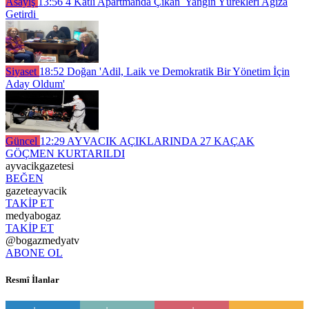
Asayiş
13:56
4 Katlı Apartmanda Çıkan Yangın Yürekleri Ağıza
Getirdi
Siyaset
18:52
Doğan 'Adil, Laik ve Demokratik Bir Yönetim İçin
Aday Oldum'
Güncel
12:29
AYVACIK AÇIKLARINDA 27 KAÇAK
GÖÇMEN KURTARILDI
ayvacikgazetesi
BEĞEN
gazeteayvacik
TAKİP ET
medyabogaz
TAKİP ET
@bogazmedyatv
ABONE OL
Resmî İlanlar