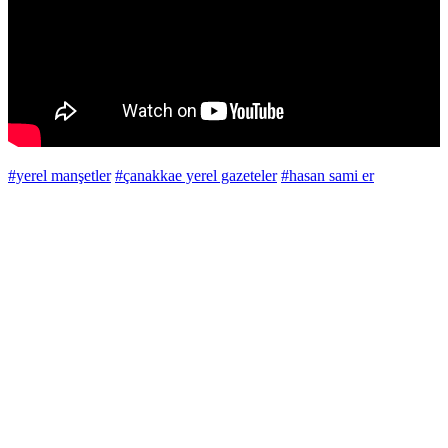
#yerel manşetler
#çanakkae yerel gazeteler
#hasan sami er