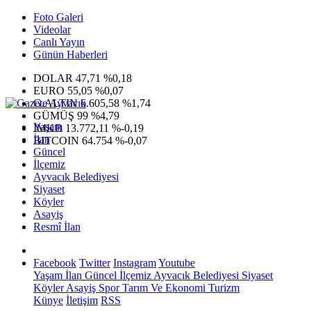
Foto Galeri
Videolar
Canlı Yayın
Günün Haberleri
DOLAR
47,71
%0,18
EURO
55,05
%0,07
G.ALTIN
6.605,58
%1,74
GÜMÜŞ
99
%4,79
Yaşam
IMKB
13.772,11
%-0,19
İlan
BITCOIN
64.754
%-0,07
Güncel
İlçemiz
Ayvacık Belediyesi
Siyaset
Köyler
Asayiş
Resmî İlan
Facebook
Twitter
Instagram
Youtube
Yaşam
İlan
Güncel
İlçemiz
Ayvacık Belediyesi
Siyaset
Köyler
Asayiş
Spor
Tarım Ve Ekonomi
Turizm
Künye
İletişim
RSS