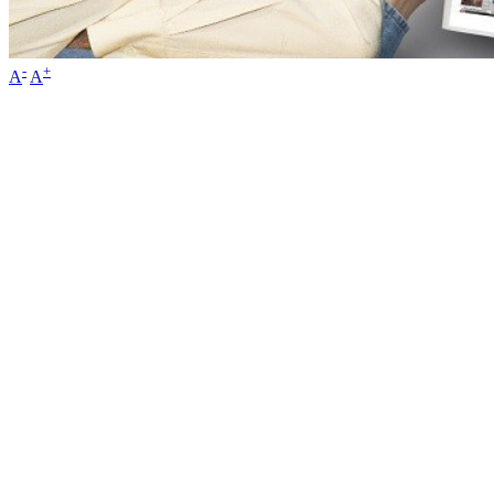
-
+
A
A