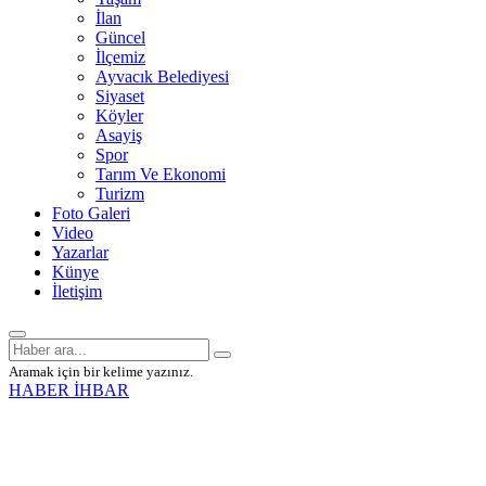
İlan
Güncel
İlçemiz
Ayvacık Belediyesi
Siyaset
Köyler
Asayiş
Spor
Tarım Ve Ekonomi
Turizm
Foto Galeri
Video
Yazarlar
Künye
İletişim
Aramak için bir kelime yazınız.
HABER İHBAR