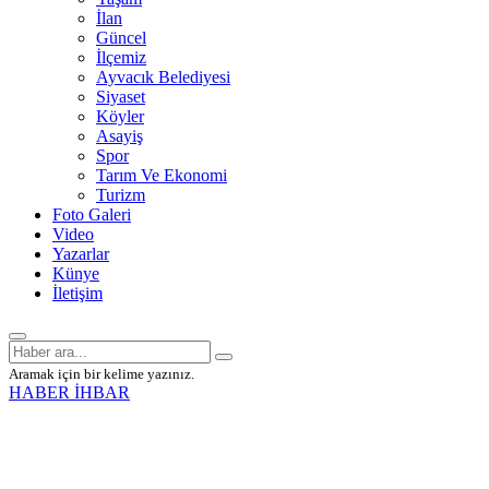
İlan
Güncel
İlçemiz
Ayvacık Belediyesi
Siyaset
Köyler
Asayiş
Spor
Tarım Ve Ekonomi
Turizm
Foto Galeri
Video
Yazarlar
Künye
İletişim
Aramak için bir kelime yazınız.
HABER İHBAR