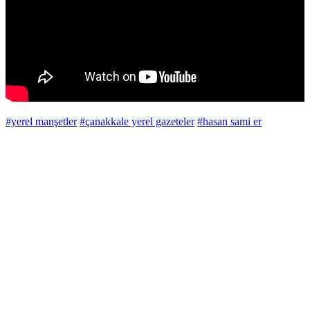
#yerel manşetler
#çanakkale yerel gazeteler
#hasan sami er