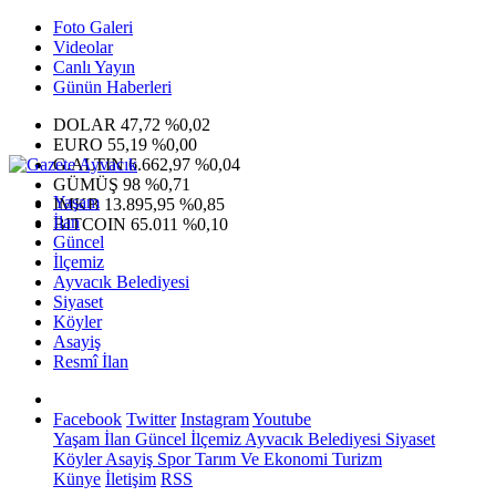
Foto Galeri
Videolar
Canlı Yayın
Günün Haberleri
DOLAR
47,72
%0,02
EURO
55,19
%0,00
G.ALTIN
6.662,97
%0,04
GÜMÜŞ
98
%0,71
Yaşam
IMKB
13.895,95
%0,85
İlan
BITCOIN
65.011
%0,10
Güncel
İlçemiz
Ayvacık Belediyesi
Siyaset
Köyler
Asayiş
Resmî İlan
Facebook
Twitter
Instagram
Youtube
Yaşam
İlan
Güncel
İlçemiz
Ayvacık Belediyesi
Siyaset
Köyler
Asayiş
Spor
Tarım Ve Ekonomi
Turizm
Künye
İletişim
RSS