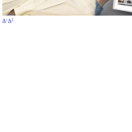
-
+
A
A