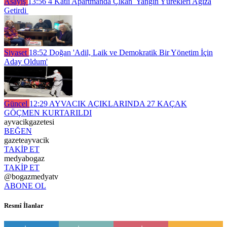
Asayiş
13:56
4 Katlı Apartmanda Çıkan Yangın Yürekleri Ağıza
Getirdi
Siyaset
18:52
Doğan 'Adil, Laik ve Demokratik Bir Yönetim İçin
Aday Oldum'
Güncel
12:29
AYVACIK AÇIKLARINDA 27 KAÇAK
GÖÇMEN KURTARILDI
ayvacikgazetesi
BEĞEN
gazeteayvacik
TAKİP ET
medyabogaz
TAKİP ET
@bogazmedyatv
ABONE OL
Resmî İlanlar