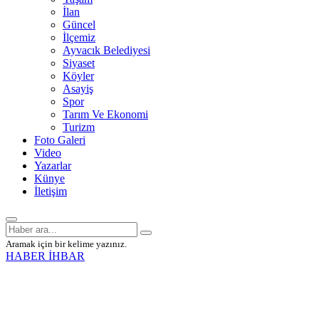
İlan
Güncel
İlçemiz
Ayvacık Belediyesi
Siyaset
Köyler
Asayiş
Spor
Tarım Ve Ekonomi
Turizm
Foto Galeri
Video
Yazarlar
Künye
İletişim
Aramak için bir kelime yazınız.
HABER İHBAR