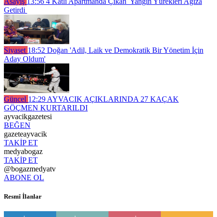
Asayiş
13:56
4 Katlı Apartmanda Çıkan Yangın Yürekleri Ağıza
Getirdi
Siyaset
18:52
Doğan 'Adil, Laik ve Demokratik Bir Yönetim İçin
Aday Oldum'
Güncel
12:29
AYVACIK AÇIKLARINDA 27 KAÇAK
GÖÇMEN KURTARILDI
ayvacikgazetesi
BEĞEN
gazeteayvacik
TAKİP ET
medyabogaz
TAKİP ET
@bogazmedyatv
ABONE OL
Resmî İlanlar