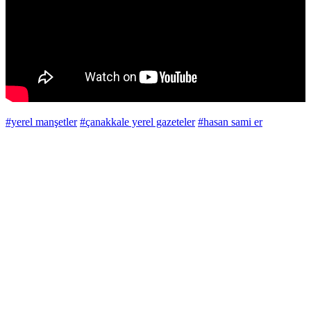
#yerel manşetler
#çanakkale yerel gazeteler
#hasan sami er