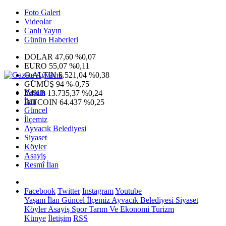
Foto Galeri
Videolar
Canlı Yayın
Günün Haberleri
DOLAR
47,60
%0,07
EURO
55,07
%0,11
G.ALTIN
6.521,04
%0,38
GÜMÜŞ
94
%-0,75
Yaşam
IMKB
13.735,37
%0,24
İlan
BITCOIN
64.437
%0,25
Güncel
İlçemiz
Ayvacık Belediyesi
Siyaset
Köyler
Asayiş
Resmî İlan
Facebook
Twitter
Instagram
Youtube
Yaşam
İlan
Güncel
İlçemiz
Ayvacık Belediyesi
Siyaset
Köyler
Asayiş
Spor
Tarım Ve Ekonomi
Turizm
Künye
İletişim
RSS