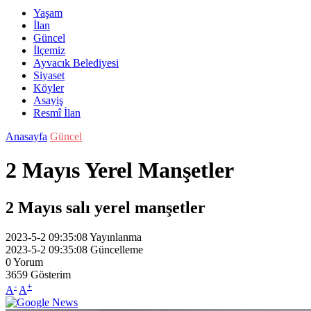
Yaşam
İlan
Güncel
İlçemiz
Ayvacık Belediyesi
Siyaset
Köyler
Asayiş
Resmî İlan
Anasayfa
Güncel
2 Mayıs Yerel Manşetler
2 Mayıs salı yerel manşetler
2023-5-2 09:35:08
Yayınlanma
2023-5-2 09:35:08
Güncelleme
0
Yorum
3659
Gösterim
-
+
A
A