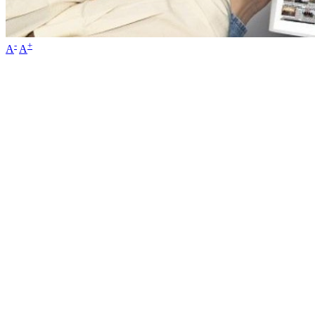
-
+
A
A