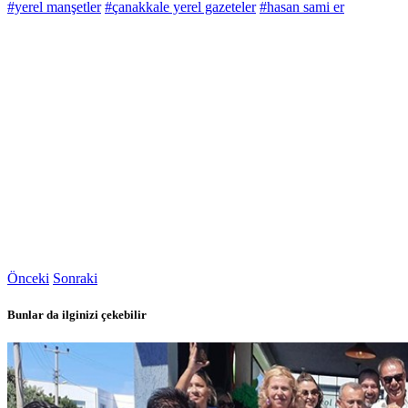
#yerel manşetler
#çanakkale yerel gazeteler
#hasan sami er
Önceki
Sonraki
Bunlar da ilginizi çekebilir