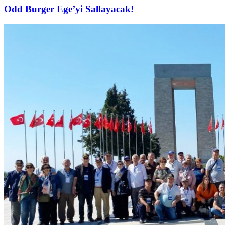
Odd Burger Ege’yi Sallayacak!