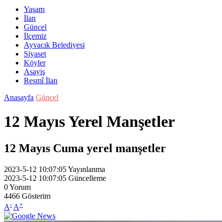
Yaşam
İlan
Güncel
İlçemiz
Ayvacık Belediyesi
Siyaset
Köyler
Asayiş
Resmî İlan
Anasayfa
Güncel
12 Mayıs Yerel Manşetler
12 Mayıs Cuma yerel manşetler
2023-5-12 10:07:05
Yayınlanma
2023-5-12 10:07:05
Güncelleme
0
Yorum
4466
Gösterim
-
+
A
A