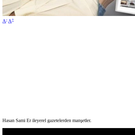
-
+
A
A
Hasan Sami Er ileyerel gazetelerden manşetler.