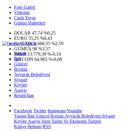
Foto Galeri
Videolar
Canlı Yayın
Günün Haberleri
DOLAR
47,74
%0,25
EURO
55,25
%0,43
G.ALTIN
6.660,55
%2,59
GÜMÜŞ
98
%3,57
Yaşam
IMKB
13.779,39
%-0,14
İlan
BITCOIN
64.965
%-0,08
Güncel
İlçemiz
Ayvacık Belediyesi
Siyaset
Köyler
Asayiş
Resmî İlan
Facebook
Twitter
Instagram
Youtube
Yaşam
İlan
Güncel
İlçemiz
Ayvacık Belediyesi
Siyaset
Köyler
Asayiş
Spor
Tarım Ve Ekonomi
Turizm
Künye
İletişim
RSS