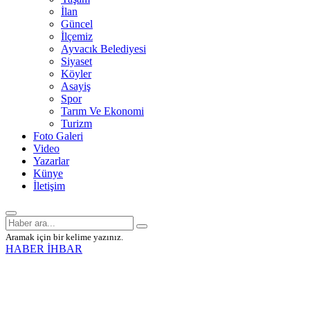
İlan
Güncel
İlçemiz
Ayvacık Belediyesi
Siyaset
Köyler
Asayiş
Spor
Tarım Ve Ekonomi
Turizm
Foto Galeri
Video
Yazarlar
Künye
İletişim
Aramak için bir kelime yazınız.
HABER İHBAR