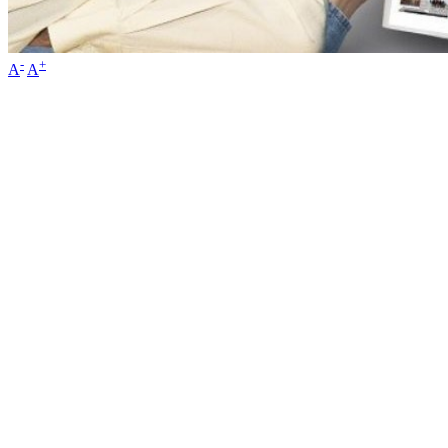
-
+
A
A