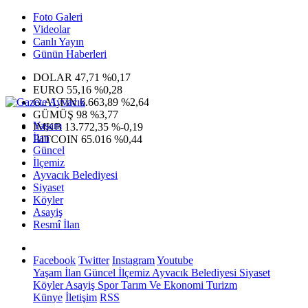
Foto Galeri
Videolar
Canlı Yayın
Günün Haberleri
DOLAR
47,71
%0,17
EURO
55,16
%0,28
G.ALTIN
6.663,89
%2,64
GÜMÜŞ
98
%3,77
Yaşam
IMKB
13.772,35
%-0,19
İlan
BITCOIN
65.016
%0,44
Güncel
İlçemiz
Ayvacık Belediyesi
Siyaset
Köyler
Asayiş
Resmî İlan
Facebook
Twitter
Instagram
Youtube
Yaşam
İlan
Güncel
İlçemiz
Ayvacık Belediyesi
Siyaset
Köyler
Asayiş
Spor
Tarım Ve Ekonomi
Turizm
Künye
İletişim
RSS