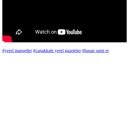
#yerel manşetler
#çanakkale yerel gazeteler
#hasan sami er