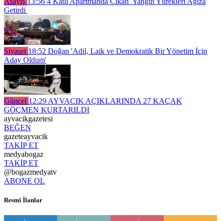
Asayiş
13:56
4 Katlı Apartmanda Çıkan Yangın Yürekleri Ağıza
Getirdi
Siyaset
18:52
Doğan 'Adil, Laik ve Demokratik Bir Yönetim İçin
Aday Oldum'
Güncel
12:29
AYVACIK AÇIKLARINDA 27 KAÇAK
GÖÇMEN KURTARILDI
ayvacikgazetesi
BEĞEN
gazeteayvacik
TAKİP ET
medyabogaz
TAKİP ET
@bogazmedyatv
ABONE OL
Resmî İlanlar