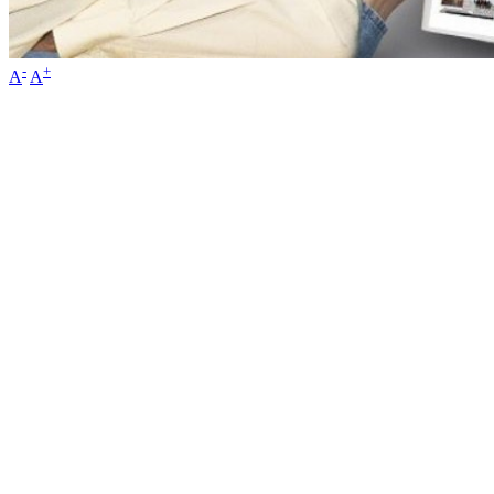
-
+
A
A