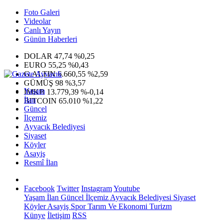
Foto Galeri
Videolar
Canlı Yayın
Günün Haberleri
DOLAR
47,74
%0,25
EURO
55,25
%0,43
G.ALTIN
6.660,55
%2,59
GÜMÜŞ
98
%3,57
Yaşam
IMKB
13.779,39
%-0,14
İlan
BITCOIN
65.010
%1,22
Güncel
İlçemiz
Ayvacık Belediyesi
Siyaset
Köyler
Asayiş
Resmî İlan
Facebook
Twitter
Instagram
Youtube
Yaşam
İlan
Güncel
İlçemiz
Ayvacık Belediyesi
Siyaset
Köyler
Asayiş
Spor
Tarım Ve Ekonomi
Turizm
Künye
İletişim
RSS