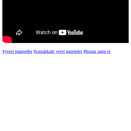
#yerel manşetler
#çanakkale yerel gazeteler
#hasan sami er