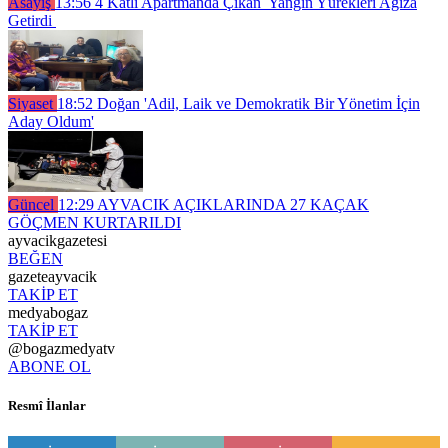
Asayiş
13:56
4 Katlı Apartmanda Çıkan Yangın Yürekleri Ağıza
Getirdi
Siyaset
18:52
Doğan 'Adil, Laik ve Demokratik Bir Yönetim İçin
Aday Oldum'
Güncel
12:29
AYVACIK AÇIKLARINDA 27 KAÇAK
GÖÇMEN KURTARILDI
ayvacikgazetesi
BEĞEN
gazeteayvacik
TAKİP ET
medyabogaz
TAKİP ET
@bogazmedyatv
ABONE OL
Resmî İlanlar