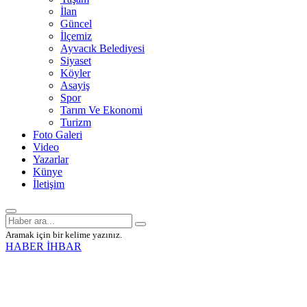
İlan
Güncel
İlçemiz
Ayvacık Belediyesi
Siyaset
Köyler
Asayiş
Spor
Tarım Ve Ekonomi
Turizm
Foto Galeri
Video
Yazarlar
Künye
İletişim
Aramak için bir kelime yazınız.
HABER İHBAR