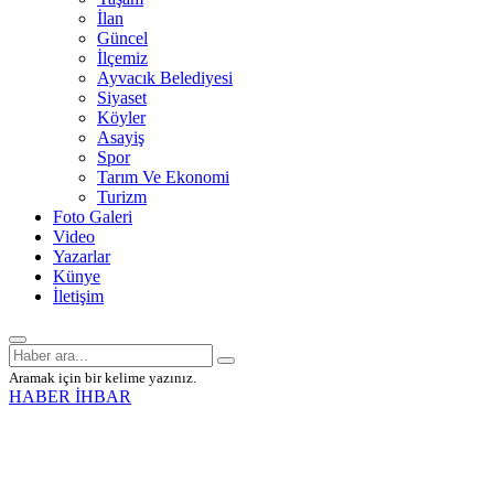
İlan
Güncel
İlçemiz
Ayvacık Belediyesi
Siyaset
Köyler
Asayiş
Spor
Tarım Ve Ekonomi
Turizm
Foto Galeri
Video
Yazarlar
Künye
İletişim
Aramak için bir kelime yazınız.
HABER İHBAR