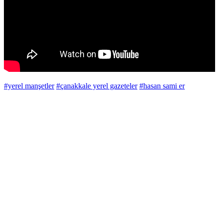
#yerel manşetler
#çanakkale yerel gazeteler
#hasan sami er