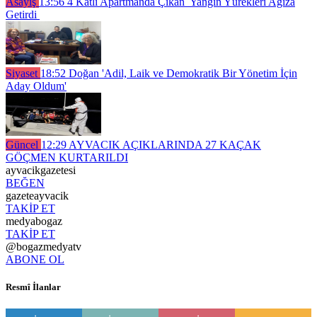
Asayiş
13:56
4 Katlı Apartmanda Çıkan Yangın Yürekleri Ağıza
Getirdi
Siyaset
18:52
Doğan 'Adil, Laik ve Demokratik Bir Yönetim İçin
Aday Oldum'
Güncel
12:29
AYVACIK AÇIKLARINDA 27 KAÇAK
GÖÇMEN KURTARILDI
ayvacikgazetesi
BEĞEN
gazeteayvacik
TAKİP ET
medyabogaz
TAKİP ET
@bogazmedyatv
ABONE OL
Resmî İlanlar