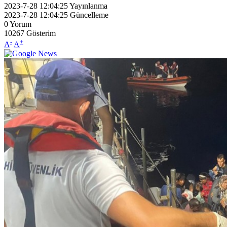
2023-7-28 12:04:25
Yayınlanma
2023-7-28 12:04:25
Güncelleme
0
Yorum
10267
Gösterim
-
+
A
A