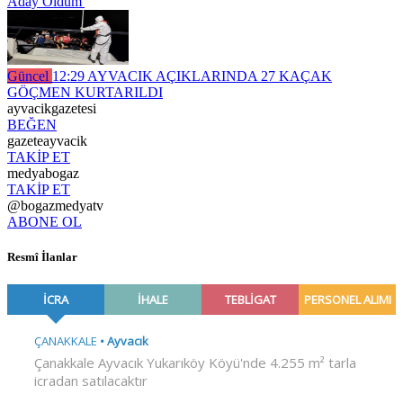
Aday Oldum'
Güncel
12:29
AYVACIK AÇIKLARINDA 27 KAÇAK
GÖÇMEN KURTARILDI
ayvacikgazetesi
BEĞEN
gazeteayvacik
TAKİP ET
medyabogaz
TAKİP ET
@bogazmedyatv
ABONE OL
Resmî İlanlar