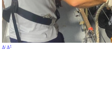
-
+
A
A