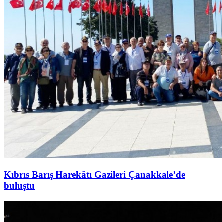
Kıbrıs Barış Harekâtı Gazileri Çanakkale’de
buluştu