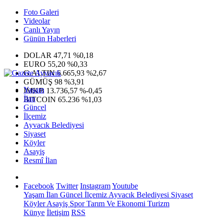
Foto Galeri
Videolar
Canlı Yayın
Günün Haberleri
DOLAR
47,71
%0,18
EURO
55,20
%0,33
G.ALTIN
6.665,93
%2,67
GÜMÜŞ
98
%3,91
Yaşam
IMKB
13.736,57
%-0,45
İlan
BITCOIN
65.236
%1,03
Güncel
İlçemiz
Ayvacık Belediyesi
Siyaset
Köyler
Asayiş
Resmî İlan
Facebook
Twitter
Instagram
Youtube
Yaşam
İlan
Güncel
İlçemiz
Ayvacık Belediyesi
Siyaset
Köyler
Asayiş
Spor
Tarım Ve Ekonomi
Turizm
Künye
İletişim
RSS