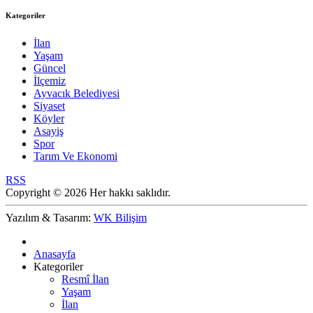
Kategoriler
İlan
Yaşam
Güncel
İlçemiz
Ayvacık Belediyesi
Siyaset
Köyler
Asayiş
Spor
Tarım Ve Ekonomi
RSS
Copyright © 2026 Her hakkı saklıdır.
Yazılım & Tasarım:
WK Bilişim
Anasayfa
Kategoriler
Resmî İlan
Yaşam
İlan