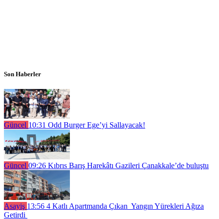
Son Haberler
Güncel
10:31
Odd Burger Ege’yi Sallayacak!
Güncel
09:26
Kıbrıs Barış Harekâtı Gazileri Çanakkale’de buluştu
Asayiş
13:56
4 Katlı Apartmanda Çıkan Yangın Yürekleri Ağıza
Getirdi