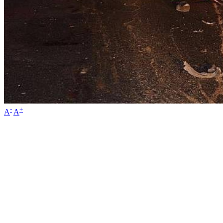
-
+
A
A