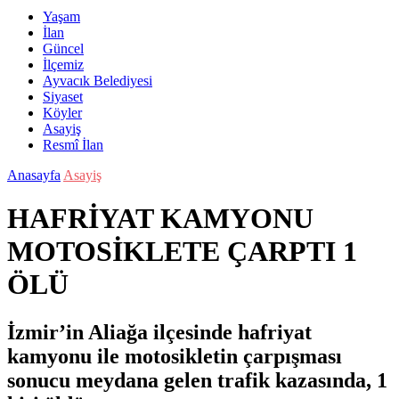
Yaşam
İlan
Güncel
İlçemiz
Ayvacık Belediyesi
Siyaset
Köyler
Asayiş
Resmî İlan
Anasayfa
Asayiş
HAFRİYAT KAMYONU
MOTOSİKLETE ÇARPTI 1
ÖLÜ
İzmir’in Aliağa ilçesinde hafriyat
kamyonu ile motosikletin çarpışması
sonucu meydana gelen trafik kazasında, 1