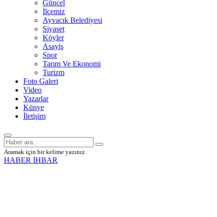
Güncel
İlçemiz
Ayvacık Belediyesi
Siyaset
Köyler
Asayiş
Spor
Tarım Ve Ekonomi
Turizm
Foto Galeri
Video
Yazarlar
Künye
İletişim
Aramak için bir kelime yazınız.
HABER İHBAR