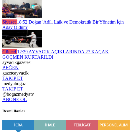
Siyaset
18:52
Doğan 'Adil, Laik ve Demokratik Bir Yönetim İçin
Aday Oldum'
Güncel
12:29
AYVACIK AÇIKLARINDA 27 KAÇAK
GÖÇMEN KURTARILDI
ayvacikgazetesi
BEĞEN
gazeteayvacik
TAKİP ET
medyabogaz
TAKİP ET
@bogazmedyatv
ABONE OL
Resmî İlanlar