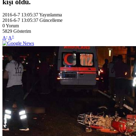
kişi öldü.
2016-6-7 13:05:37
Yayınlanma
2016-6-7 13:05:37
Güncelleme
0
Yorum
5829
Gösterim
-
+
A
A