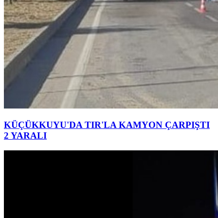
KÜÇÜKKUYU'DA TIR'LA KAMYON ÇARPIŞTI
2 YARALI