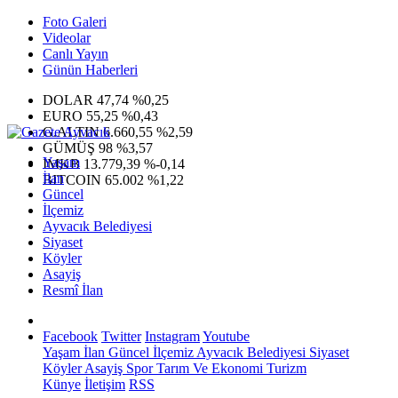
Foto Galeri
Videolar
Canlı Yayın
Günün Haberleri
DOLAR
47,74
%0,25
EURO
55,25
%0,43
G.ALTIN
6.660,55
%2,59
GÜMÜŞ
98
%3,57
Yaşam
IMKB
13.779,39
%-0,14
İlan
BITCOIN
65.002
%1,22
Güncel
İlçemiz
Ayvacık Belediyesi
Siyaset
Köyler
Asayiş
Resmî İlan
Facebook
Twitter
Instagram
Youtube
Yaşam
İlan
Güncel
İlçemiz
Ayvacık Belediyesi
Siyaset
Köyler
Asayiş
Spor
Tarım Ve Ekonomi
Turizm
Künye
İletişim
RSS