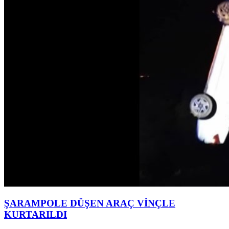
ŞARAMPOLE DÜŞEN ARAÇ VİNÇLE
KURTARILDI