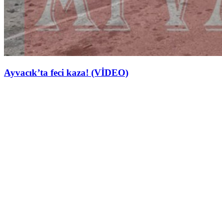
Ayvacık’ta feci kaza! (VİDEO)