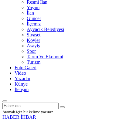
Resmî İlan
Yaşam
İlan
Güncel
İlçemiz
Ayvacık Belediyesi
Siyaset
Köyler
Asayiş
Spor
Tarım Ve Ekonomi
Turizm
Foto Galeri
Video
Yazarlar
Künye
İletişim
Aramak için bir kelime yazınız.
HABER İHBAR