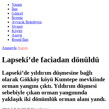
Yaşam
İlan
Güncel
İlçemiz
Ayvacık Belediyesi
Siyaset
Köyler
Asayiş
Resmî İlan
Anasayfa
Asayiş
Lapseki’de faciadan dönüldü
Lapseki’de yıldırım düşmesine bağlı
olarak Gökköy köyü Kumtepe mevkiinde
orman yangını çıktı. Yıldırım düşmesi
sebebiyle çıkan orman yangınında
yaklaşık iki dönümlük orman alanı yandı.