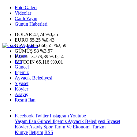
Foto Galeri
Videolar
Canlı Yayın
Günün Haberleri
DOLAR
47,74
%0,25
EURO
55,25
%0,43
G.ALTIN
6.660,55
%2,59
GÜMÜŞ
98
%3,57
Yaşam
IMKB
13.779,39
%-0,14
İlan
BITCOIN
65.116
%0,01
Güncel
İlçemiz
Ayvacık Belediyesi
Siyaset
Köyler
Asayiş
Resmî İlan
Facebook
Twitter
Instagram
Youtube
Yaşam
İlan
Güncel
İlçemiz
Ayvacık Belediyesi
Siyaset
Köyler
Asayiş
Spor
Tarım Ve Ekonomi
Turizm
Künye
İletişim
RSS