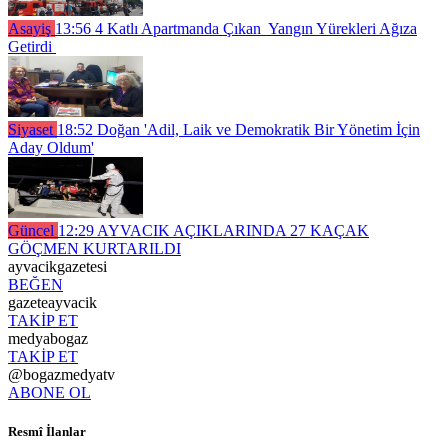
Asayiş
13:56
4 Katlı Apartmanda Çıkan Yangın Yürekleri Ağıza
Getirdi
Siyaset
18:52
Doğan 'Adil, Laik ve Demokratik Bir Yönetim İçin
Aday Oldum'
Güncel
12:29
AYVACIK AÇIKLARINDA 27 KAÇAK
GÖÇMEN KURTARILDI
ayvacikgazetesi
BEĞEN
gazeteayvacik
TAKİP ET
medyabogaz
TAKİP ET
@bogazmedyatv
ABONE OL
Resmî İlanlar