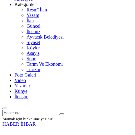
Kategoriler
Resmî İlan
Yaşam
İlan
Güncel
İlçemiz
Ayvacık Belediyesi
Siyaset
Köyler
Asayiş
Spor
Tarım Ve Ekonomi
Turizm
Foto Galeri
Video
Yazarlar
Künye
İletişim
Aramak için bir kelime yazınız.
HABER İHBAR