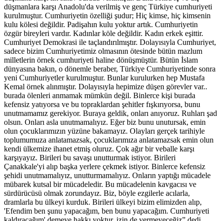
düşmanlara karşı Anadolu'da verilmiş ve genç Türkiye cumhuriyeti
kurulmuştur. Cumhuriyetin özelliği şudur; Hiç kimse, hiç kimsenin
kulu kölesi değildir. Padişahın kulu yoktur artık. Cumhuriyetin
özgür bireyleri vardır. Kadınlar köle değildir. Kadın erkek eşittir.
Cumhuriyet Demokrasi ile taçlandırılmıştır. Dolayısıyla Cumhuriyet,
sadece bizim Cumhuriyetimiz olmasının ötesinde bütün mazlum
milletlerin örnek cumhuriyeti haline dönüşmüştür. Bütün İslam
dünyasına bakın, o dönemle beraber, Türkiye Cumhuriyetinde sonra
yeni Cumhuriyetler kurulmuştur. Bunlar kurulurken hep Mustafa
Kemal örnek alınmıştır. Dolayısıyla hepimize düşen görevler var..
burada ölenleri anmamak mümkün değil. Binlerce kişi burada
kefensiz yatıyorsa ve bu topraklardan şehitler fışkırıyorsa, bunu
unutmamamız gerekiyor. Buraya geldik, onları anıyoruz. Ruhları şad
olsun. Onları asla unutmamalıyız. Eğer biz bunu unutursak, emin
olun çocuklarımızın yüzüne bakamayız. Olayları gerçek tarihiyle
toplumumuza anlatamazsak, çocuklarımıza anlatamazsak emin olun
kendi ülkemize ihanet etmiş oluruz. Çok ağır bir veballe karşı
karşıyayız. Birileri bu savaşı unutturmak istiyor. Birileri
Çanakkale'yi alıp başka yerlere çekmek istiyor. Binlerce kefensiz
şehidi unutmamalıyız, unutturmamalıyız. Onların yaptığı mücadele
mübarek kutsal bir mücadeledir. Bu mücadelenin kavgacısı ve
sürdürücüsü olmak zorundayız. Biz, böyle ezgilerle acılarla,
dramlarla bu ülkeyi kurduk. Birileri ülkeyi bizim elimizden alıp,
'Efendim ben şunu yapacağım, ben bunu yapacağım. Cumhuriyeti
kaldıracağım' demeye hakkı yoktur, izin de vermeyeceğiz” dedi.