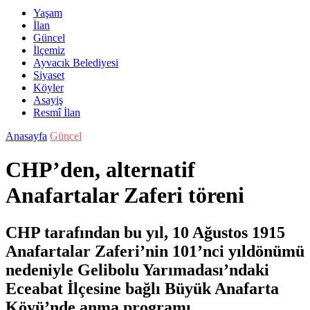
Yaşam
İlan
Güncel
İlçemiz
Ayvacık Belediyesi
Siyaset
Köyler
Asayiş
Resmî İlan
Anasayfa
Güncel
CHP’den, alternatif
Anafartalar Zaferi töreni
CHP tarafından bu yıl, 10 Ağustos 1915
Anafartalar Zaferi’nin 101’nci yıldönümü
nedeniyle Gelibolu Yarımadası’ndaki
Eceabat İlçesine bağlı Büyük Anafarta
Köyü’nde anma programı