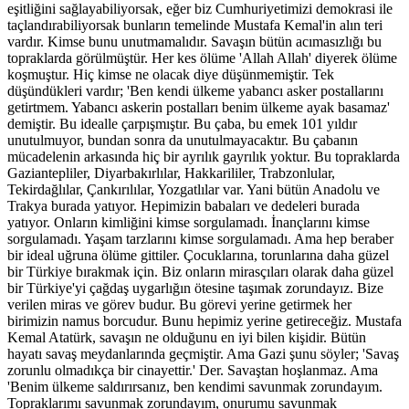
eşitliğini sağlayabiliyorsak, eğer biz Cumhuriyetimizi demokrasi ile
taçlandırabiliyorsak bunların temelinde Mustafa Kemal'in alın teri
vardır. Kimse bunu unutmamalıdır. Savaşın bütün acımasızlığı bu
topraklarda görülmüştür. Her kes ölüme 'Allah Allah' diyerek ölüme
koşmuştur. Hiç kimse ne olacak diye düşünmemiştir. Tek
düşündükleri vardır; 'Ben kendi ülkeme yabancı asker postallarını
getirtmem. Yabancı askerin postalları benim ülkeme ayak basamaz'
demiştir. Bu idealle çarpışmıştır. Bu çaba, bu emek 101 yıldır
unutulmuyor, bundan sonra da unutulmayacaktır. Bu çabanın
mücadelenin arkasında hiç bir ayrılık gayrılık yoktur. Bu topraklarda
Gaziantepliler, Diyarbakırlılar, Hakkarililer, Trabzonlular,
Tekirdağlılar, Çankırılılar, Yozgatlılar var. Yani bütün Anadolu ve
Trakya burada yatıyor. Hepimizin babaları ve dedeleri burada
yatıyor. Onların kimliğini kimse sorgulamadı. İnançlarını kimse
sorgulamadı. Yaşam tarzlarını kimse sorgulamadı. Ama hep beraber
bir ideal uğruna ölüme gittiler. Çocuklarına, torunlarına daha güzel
bir Türkiye bırakmak için. Biz onların mirasçıları olarak daha güzel
bir Türkiye'yi çağdaş uygarlığın ötesine taşımak zorundayız. Bize
verilen miras ve görev budur. Bu görevi yerine getirmek her
birimizin namus borcudur. Bunu hepimiz yerine getireceğiz. Mustafa
Kemal Atatürk, savaşın ne olduğunu en iyi bilen kişidir. Bütün
hayatı savaş meydanlarında geçmiştir. Ama Gazi şunu söyler; 'Savaş
zorunlu olmadıkça bir cinayettir.' Der. Savaştan hoşlanmaz. Ama
'Benim ülkeme saldırırsanız, ben kendimi savunmak zorundayım.
Topraklarımı savunmak zorundayım, onurumu savunmak