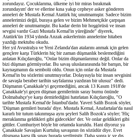
zorundayız. Çocuklarıma, ülkeme iyi bir miras bırakmak
zorundayım' der ve ellerine kına yakıp cepheye asker gönderen
anneleri de Mustafa Kemal Atatürk hiç unutmamıştır. Sadece bizim
annelerimizi değil, buraya gelen ve bizim Mehmetçikle çarpışan
anneleri de unutmamıştır. Bu kadar derin bir hoşgörüsü ve insan
sevgisi vardır Gazi Mustafa Kemal'in yüreğinde" diyerek,
Atatürk'ün 1934 yılında Anzak askerlerinin annelerine hitaben
yazdığı mektubu okudu.
Her yıl Avustralya ve Yeni Zelanda'dan atalarını anmak için gelen
gençlere karşı Türklerin hiç bir zaman düşmanlık beslemediğini
anlatan Kılıçdaroğlu, "Onlar bizim düşmanlarımız değil. Onlar da
bizi düşman görmüyorlar. Bu savaş uluslararasında bir barışın, bir
kaynaşmanın da sembolü oldu. Onun için onlar da Mustafa
Kemal'in bu sözlerini unutmuyorlar. Dolayısıyla biz insan sevgisini
de savaşla beraber tarihin sayfalarına yazdıran bir ulusuz" dedi.
Düşmanın Çanakkale'yi geçemediğini, ancak 13 Kasım 1918'de
Çanakkale'yi geçen düşman gemilerinin saray burnu önünde
Dolmabahçe'ye karşı demirlediğini hatırlatan Kılıçdaroğlu, "O
tarihte Mustafa Kemal'de İstanbul'dadır. Yaveri Salih Bozok söyler,
'Düşman gemileri burada' diye. Mustafa Kemal, Anafartalar'da nasıl
kararlı bir tutum takınmışsa aynı şeyleri Salih Bozok'a söyler; 'Hiç
meraklanma geldikleri gibi gidecekler' der. Ve onlar geldikleri gibi
gittiler. Cumhuriyet böyle bir ortamda kuruldu. Hani diyoruz ya
Çanakkale Savaşları Kurtuluş savaşının ön sözüdür diye. Evet
düşmana karşı ilk sınav burada verilmiştir. Daha sonra iç ve dış