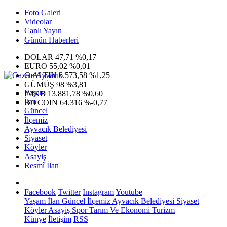
Foto Galeri
Videolar
Canlı Yayın
Günün Haberleri
DOLAR
47,71
%0,17
EURO
55,02
%0,01
G.ALTIN
6.573,58
%1,25
GÜMÜŞ
98
%3,81
Yaşam
IMKB
13.881,78
%0,60
İlan
BITCOIN
64.316
%-0,77
Güncel
İlçemiz
Ayvacık Belediyesi
Siyaset
Köyler
Asayiş
Resmî İlan
Facebook
Twitter
Instagram
Youtube
Yaşam
İlan
Güncel
İlçemiz
Ayvacık Belediyesi
Siyaset
Köyler
Asayiş
Spor
Tarım Ve Ekonomi
Turizm
Künye
İletişim
RSS