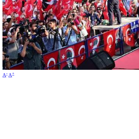
-
+
A
A