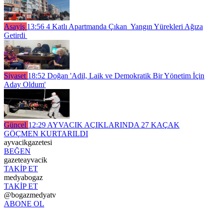
Asayiş
13:56
4 Katlı Apartmanda Çıkan Yangın Yürekleri Ağıza
Getirdi
Siyaset
18:52
Doğan 'Adil, Laik ve Demokratik Bir Yönetim İçin
Aday Oldum'
Güncel
12:29
AYVACIK AÇIKLARINDA 27 KAÇAK
GÖÇMEN KURTARILDI
ayvacikgazetesi
BEĞEN
gazeteayvacik
TAKİP ET
medyabogaz
TAKİP ET
@bogazmedyatv
ABONE OL