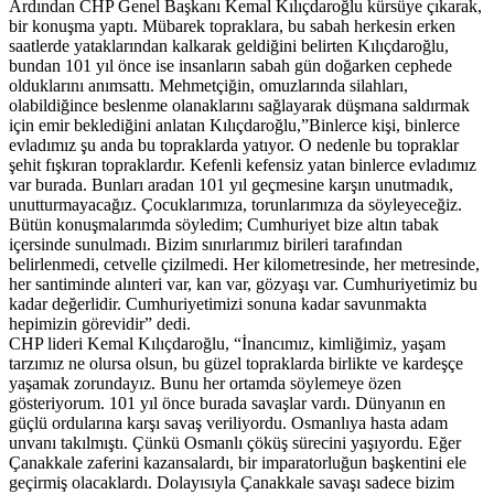
Ardından CHP Genel Başkanı Kemal Kılıçdaroğlu kürsüye çıkarak,
bir konuşma yaptı. Mübarek topraklara, bu sabah herkesin erken
saatlerde yataklarından kalkarak geldiğini belirten Kılıçdaroğlu,
bundan 101 yıl önce ise insanların sabah gün doğarken cephede
olduklarını anımsattı. Mehmetçiğin, omuzlarında silahları,
olabildiğince beslenme olanaklarını sağlayarak düşmana saldırmak
için emir beklediğini anlatan Kılıçdaroğlu,”Binlerce kişi, binlerce
evladımız şu anda bu topraklarda yatıyor. O nedenle bu topraklar
şehit fışkıran topraklardır. Kefenli kefensiz yatan binlerce evladımız
var burada. Bunları aradan 101 yıl geçmesine karşın unutmadık,
unutturmayacağız. Çocuklarımıza, torunlarımıza da söyleyeceğiz.
Bütün konuşmalarımda söyledim; Cumhuriyet bize altın tabak
içersinde sunulmadı. Bizim sınırlarımız birileri tarafından
belirlenmedi, cetvelle çizilmedi. Her kilometresinde, her metresinde,
her santiminde alınteri var, kan var, gözyaşı var. Cumhuriyetimiz bu
kadar değerlidir. Cumhuriyetimizi sonuna kadar savunmakta
hepimizin görevidir” dedi.
CHP lideri Kemal Kılıçdaroğlu, “İnancımız, kimliğimiz, yaşam
tarzımız ne olursa olsun, bu güzel topraklarda birlikte ve kardeşçe
yaşamak zorundayız. Bunu her ortamda söylemeye özen
gösteriyorum. 101 yıl önce burada savaşlar vardı. Dünyanın en
güçlü ordularına karşı savaş veriliyordu. Osmanlıya hasta adam
unvanı takılmıştı. Çünkü Osmanlı çöküş sürecini yaşıyordu. Eğer
Çanakkale zaferini kazansalardı, bir imparatorluğun başkentini ele
geçirmiş olacaklardı. Dolayısıyla Çanakkale savaşı sadece bizim