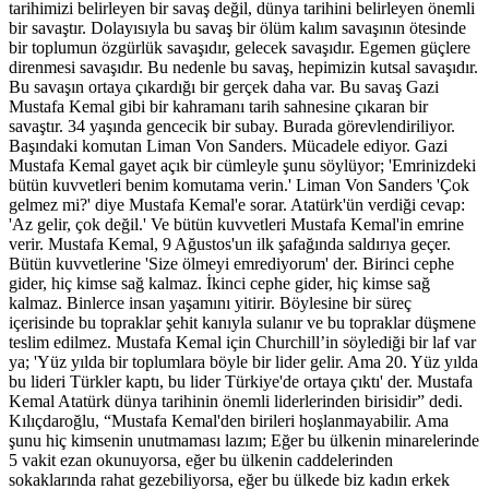
tarihimizi belirleyen bir savaş değil, dünya tarihini belirleyen önemli
bir savaştır. Dolayısıyla bu savaş bir ölüm kalım savaşının ötesinde
bir toplumun özgürlük savaşıdır, gelecek savaşıdır. Egemen güçlere
direnmesi savaşıdır. Bu nedenle bu savaş, hepimizin kutsal savaşıdır.
Bu savaşın ortaya çıkardığı bir gerçek daha var. Bu savaş Gazi
Mustafa Kemal gibi bir kahramanı tarih sahnesine çıkaran bir
savaştır. 34 yaşında gencecik bir subay. Burada görevlendiriliyor.
Başındaki komutan Liman Von Sanders. Mücadele ediyor. Gazi
Mustafa Kemal gayet açık bir cümleyle şunu söylüyor; 'Emrinizdeki
bütün kuvvetleri benim komutama verin.' Liman Von Sanders 'Çok
gelmez mi?' diye Mustafa Kemal'e sorar. Atatürk'ün verdiği cevap:
'Az gelir, çok değil.' Ve bütün kuvvetleri Mustafa Kemal'in emrine
verir. Mustafa Kemal, 9 Ağustos'un ilk şafağında saldırıya geçer.
Bütün kuvvetlerine 'Size ölmeyi emrediyorum' der. Birinci cephe
gider, hiç kimse sağ kalmaz. İkinci cephe gider, hiç kimse sağ
kalmaz. Binlerce insan yaşamını yitirir. Böylesine bir süreç
içerisinde bu topraklar şehit kanıyla sulanır ve bu topraklar düşmene
teslim edilmez. Mustafa Kemal için Churchill’in söylediği bir laf var
ya; 'Yüz yılda bir toplumlara böyle bir lider gelir. Ama 20. Yüz yılda
bu lideri Türkler kaptı, bu lider Türkiye'de ortaya çıktı' der. Mustafa
Kemal Atatürk dünya tarihinin önemli liderlerinden birisidir” dedi.
Kılıçdaroğlu, “Mustafa Kemal'den birileri hoşlanmayabilir. Ama
şunu hiç kimsenin unutmaması lazım; Eğer bu ülkenin minarelerinde
5 vakit ezan okunuyorsa, eğer bu ülkenin caddelerinden
sokaklarında rahat gezebiliyorsa, eğer bu ülkede biz kadın erkek