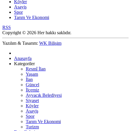
Köyler
Asayiş
Spor
Tarım Ve Ekonomi
RSS
Copyright © 2026 Her hakkı saklıdır.
Yazılım & Tasarım:
WK Bilişim
Anasayfa
Kategoriler
Resmî İlan
Yaşam
İlan
Güncel
İlçemiz
Ayvacık Belediyesi
Siyaset
Köyler
Asayiş
Spor
Tarım Ve Ekonomi
Turizm