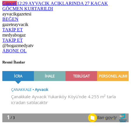
Güncel
12:29
AYVACIK AÇIKLARINDA 27 KAÇAK
GÖÇMEN KURTARILDI
ayvacikgazetesi
BEĞEN
gazeteayvacik
TAKİP ET
medyabogaz
TAKİP ET
@bogazmedyatv
ABONE OL
Resmî İlanlar