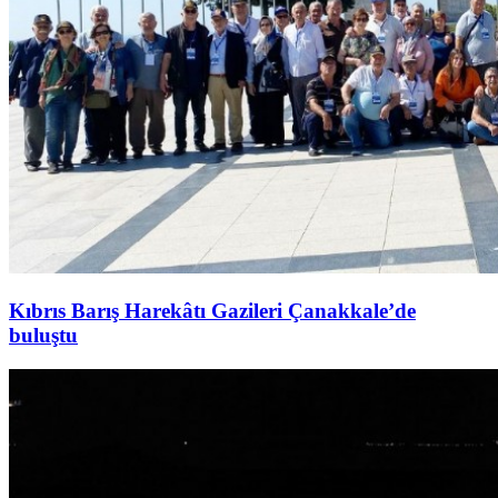
Kıbrıs Barış Harekâtı Gazileri Çanakkale’de
buluştu