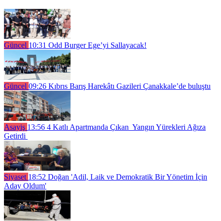
Güncel
10:31
Odd Burger Ege’yi Sallayacak!
Güncel
09:26
Kıbrıs Barış Harekâtı Gazileri Çanakkale’de buluştu
Asayiş
13:56
4 Katlı Apartmanda Çıkan Yangın Yürekleri Ağıza
Getirdi
Siyaset
18:52
Doğan 'Adil, Laik ve Demokratik Bir Yönetim İçin
Aday Oldum'