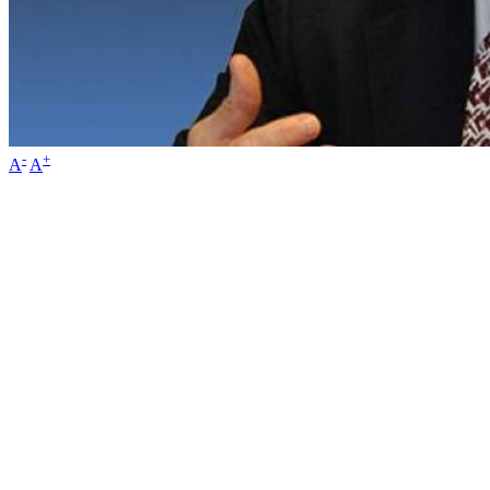
-
+
A
A