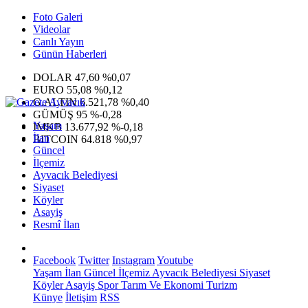
Foto Galeri
Videolar
Canlı Yayın
Günün Haberleri
DOLAR
47,60
%0,07
EURO
55,08
%0,12
G.ALTIN
6.521,78
%0,40
GÜMÜŞ
95
%-0,28
Yaşam
IMKB
13.677,92
%-0,18
İlan
BITCOIN
64.818
%0,97
Güncel
İlçemiz
Ayvacık Belediyesi
Siyaset
Köyler
Asayiş
Resmî İlan
Facebook
Twitter
Instagram
Youtube
Yaşam
İlan
Güncel
İlçemiz
Ayvacık Belediyesi
Siyaset
Köyler
Asayiş
Spor
Tarım Ve Ekonomi
Turizm
Künye
İletişim
RSS