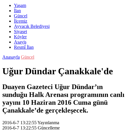
Yaşam
İlan
Güncel
İlçemiz
Ayvacık Belediyesi
Siyaset
Köyler
Asayiş
Resmî İlan
Anasayfa
Güncel
Uğur Dündar Çanakkale'de
Duayen Gazeteci Uğur Dündar’ın
sunduğu Halk Arenası programının canlı
yayını 10 Haziran 2016 Cuma günü
Çanakkale’de gerçekleşecek.
2016-6-7 13:22:55
Yayınlanma
2016-6-7 13:22:55
Güncelleme