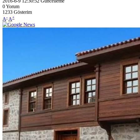
2016-6-9 12:30:52
Güncelleme
0
Yorum
1233
Gösterim
-
+
A
A