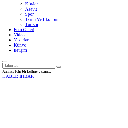
Köyler
Asayiş
Spor
Tarım Ve Ekonomi
Turizm
Foto Galeri
Video
Yazarlar
Künye
İletişim
Aramak için bir kelime yazınız.
HABER İHBAR