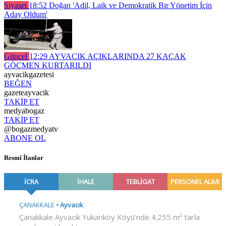
Siyaset
18:52
Doğan 'Adil, Laik ve Demokratik Bir Yönetim İçin
Aday Oldum'
Güncel
12:29
AYVACIK AÇIKLARINDA 27 KAÇAK
GÖÇMEN KURTARILDI
ayvacikgazetesi
BEĞEN
gazeteayvacik
TAKİP ET
medyabogaz
TAKİP ET
@bogazmedyatv
ABONE OL
Resmî İlanlar