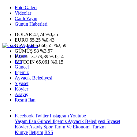
Foto Galeri
Videolar
Canlı Yayın
Günün Haberleri
DOLAR
47,74
%0,25
EURO
55,25
%0,43
G.ALTIN
6.660,55
%2,59
GÜMÜŞ
98
%3,57
Yaşam
IMKB
13.779,39
%-0,14
İlan
BITCOIN
65.061
%0,15
Güncel
İlçemiz
Ayvacık Belediyesi
Siyaset
Köyler
Asayiş
Resmî İlan
Facebook
Twitter
Instagram
Youtube
Yaşam
İlan
Güncel
İlçemiz
Ayvacık Belediyesi
Siyaset
Köyler
Asayiş
Spor
Tarım Ve Ekonomi
Turizm
Künye
İletişim
RSS