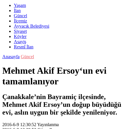
Yaşam
İlan
Güncel
İlçemiz
Ayvacık Belediyesi
Siyaset
Köyler
Asayiş
Resmî İlan
Anasayfa
Güncel
Mehmet Akif Ersoy‘un evi
tamamlanıyor
Çanakkale’nin Bayramiç ilçesinde,
Mehmet Akif Ersoy’un doğup büyüdüğü
evi, aslın uygun bir şekilde yenileniyor.
2016-6-9 12:30:52
Yayınlanma