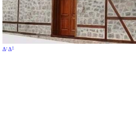
-
+
A
A