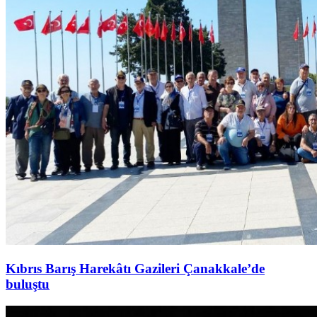
Kıbrıs Barış Harekâtı Gazileri Çanakkale’de
buluştu