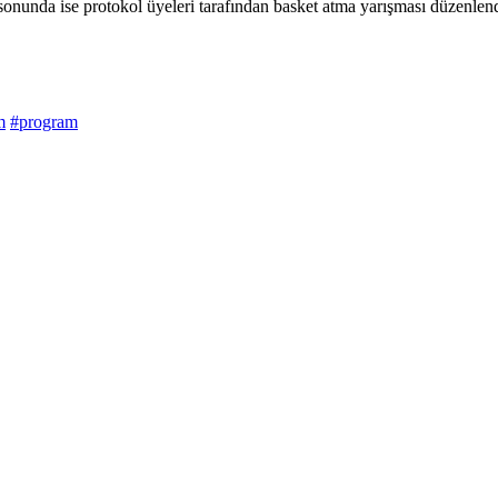
 sonunda ise protokol üyeleri tarafından basket atma yarışması düzenlend
m
#program