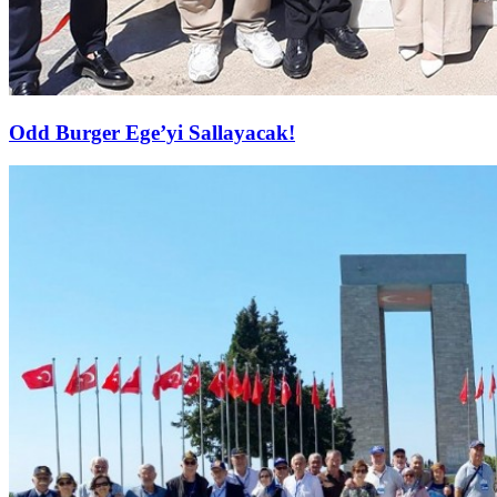
Odd Burger Ege’yi Sallayacak!