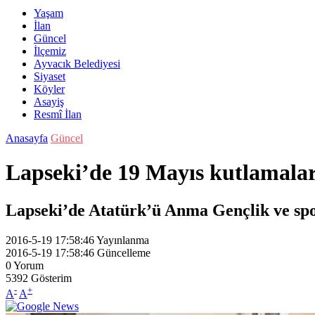
Yaşam
İlan
Güncel
İlçemiz
Ayvacık Belediyesi
Siyaset
Köyler
Asayiş
Resmî İlan
Anasayfa
Güncel
Lapseki’de 19 Mayıs kutlamalar
Lapseki’de Atatürk’ü Anma Gençlik ve spo
2016-5-19 17:58:46
Yayınlanma
2016-5-19 17:58:46
Güncelleme
0
Yorum
5392
Gösterim
-
+
A
A