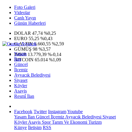
Foto Galeri
Videolar
Canlı Yayın
Günün Haberleri
DOLAR
47,74
%0,25
EURO
55,25
%0,43
G.ALTIN
6.660,55
%2,59
GÜMÜŞ
98
%3,57
Yaşam
IMKB
13.779,39
%-0,14
İlan
BITCOIN
65.014
%1,09
Güncel
İlçemiz
Ayvacık Belediyesi
Siyaset
Köyler
Asayiş
Resmî İlan
Facebook
Twitter
Instagram
Youtube
Yaşam
İlan
Güncel
İlçemiz
Ayvacık Belediyesi
Siyaset
Köyler
Asayiş
Spor
Tarım Ve Ekonomi
Turizm
Künye
İletişim
RSS