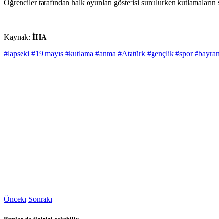
Öğrenciler tarafından halk oyunları gösterisi sunulurken kutlamaların
Kaynak:
İHA
#lapseki
#19 mayıs
#kutlama
#anma
#Atatürk
#gençlik
#spor
#bayra
Önceki
Sonraki
Bunlar da ilginizi çekebilir