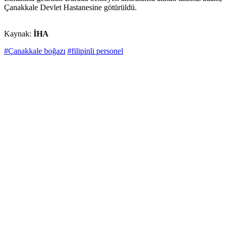
Çanakkale Devlet Hastanesine götürüldü.
Kaynak:
İHA
#Çanakkale boğazı
#filipinli personel