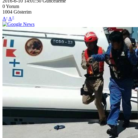
2016-6-10 14:01:50
Güncelleme
0
Yorum
1004
Gösterim
-
+
A
A