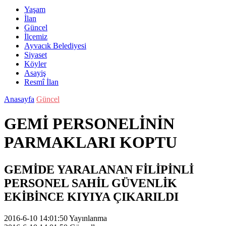
Yaşam
İlan
Güncel
İlçemiz
Ayvacık Belediyesi
Siyaset
Köyler
Asayiş
Resmî İlan
Anasayfa
Güncel
GEMİ PERSONELİNİN
PARMAKLARI KOPTU
GEMİDE YARALANAN FİLİPİNLİ
PERSONEL SAHİL GÜVENLİK
EKİBİNCE KIYIYA ÇIKARILDI
2016-6-10 14:01:50
Yayınlanma