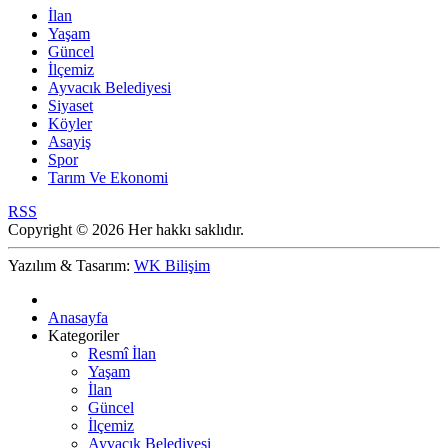
İlan
Yaşam
Güncel
İlçemiz
Ayvacık Belediyesi
Siyaset
Köyler
Asayiş
Spor
Tarım Ve Ekonomi
RSS
Copyright © 2026 Her hakkı saklıdır.
Yazılım & Tasarım:
WK Bilişim
Anasayfa
Kategoriler
Resmî İlan
Yaşam
İlan
Güncel
İlçemiz
Ayvacık Belediyesi