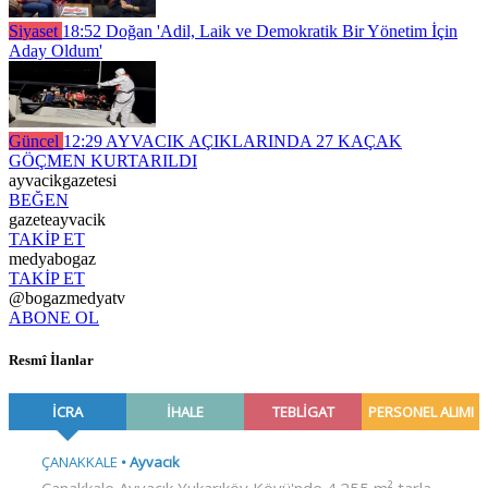
Siyaset
18:52
Doğan 'Adil, Laik ve Demokratik Bir Yönetim İçin
Aday Oldum'
Güncel
12:29
AYVACIK AÇIKLARINDA 27 KAÇAK
GÖÇMEN KURTARILDI
ayvacikgazetesi
BEĞEN
gazeteayvacik
TAKİP ET
medyabogaz
TAKİP ET
@bogazmedyatv
ABONE OL
Resmî İlanlar