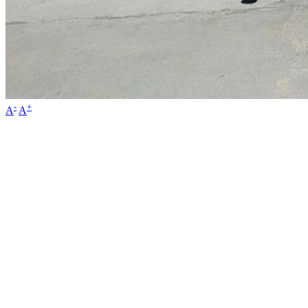
-
+
A
A