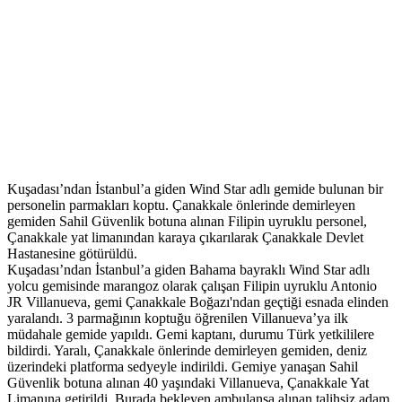
Kuşadası’ndan İstanbul’a giden Wind Star adlı gemide bulunan bir
personelin parmakları koptu. Çanakkale önlerinde demirleyen
gemiden Sahil Güvenlik botuna alınan Filipin uyruklu personel,
Çanakkale yat limanından karaya çıkarılarak Çanakkale Devlet
Hastanesine götürüldü.
Kuşadası’ndan İstanbul’a giden Bahama bayraklı Wind Star adlı
yolcu gemisinde marangoz olarak çalışan Filipin uyruklu Antonio
JR Villanueva, gemi Çanakkale Boğazı'ndan geçtiği esnada elinden
yaralandı. 3 parmağının koptuğu öğrenilen Villanueva’ya ilk
müdahale gemide yapıldı. Gemi kaptanı, durumu Türk yetkililere
bildirdi. Yaralı, Çanakkale önlerinde demirleyen gemiden, deniz
üzerindeki platforma sedyeyle indirildi. Gemiye yanaşan Sahil
Güvenlik botuna alınan 40 yaşındaki Villanueva, Çanakkale Yat
Limanına getirildi. Burada bekleyen ambulansa alınan talihsiz adam,