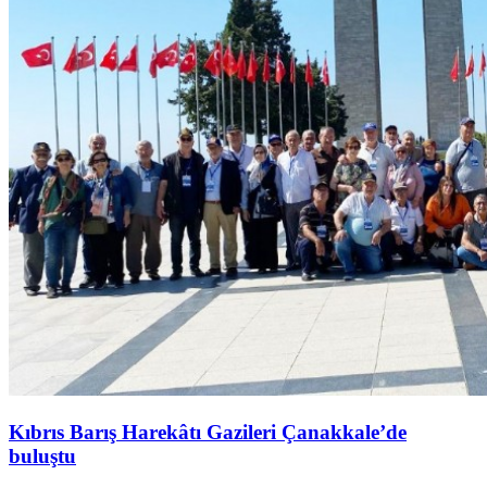
Kıbrıs Barış Harekâtı Gazileri Çanakkale’de
buluştu