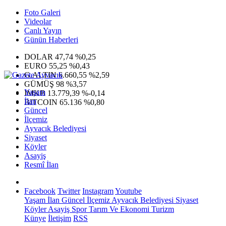
Foto Galeri
Videolar
Canlı Yayın
Günün Haberleri
DOLAR
47,74
%0,25
EURO
55,25
%0,43
G.ALTIN
6.660,55
%2,59
GÜMÜŞ
98
%3,57
Yaşam
IMKB
13.779,39
%-0,14
İlan
BITCOIN
65.136
%0,80
Güncel
İlçemiz
Ayvacık Belediyesi
Siyaset
Köyler
Asayiş
Resmî İlan
Facebook
Twitter
Instagram
Youtube
Yaşam
İlan
Güncel
İlçemiz
Ayvacık Belediyesi
Siyaset
Köyler
Asayiş
Spor
Tarım Ve Ekonomi
Turizm
Künye
İletişim
RSS