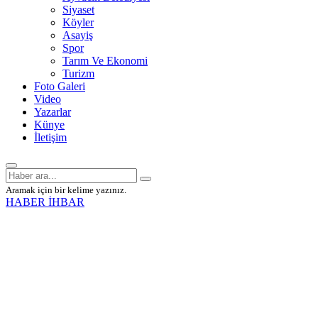
Siyaset
Köyler
Asayiş
Spor
Tarım Ve Ekonomi
Turizm
Foto Galeri
Video
Yazarlar
Künye
İletişim
Aramak için bir kelime yazınız.
HABER İHBAR