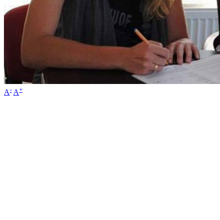
-
+
A
A