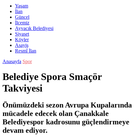
Yaşam
İlan
Güncel
İlçemiz
Ayvacık Belediyesi
Siyaset
Köyler
Asayiş
Resmî İlan
Anasayfa
Spor
Belediye Spora Smaçör
Takviyesi
Önümüzdeki sezon Avrupa Kupalarında
mücadele edecek olan Çanakkale
Belediyespor kadrosunu güçlendirmeye
devam ediyor.