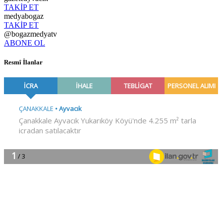
TAKİP ET
medyabogaz
TAKİP ET
@bogazmedyatv
ABONE OL
Resmî İlanlar