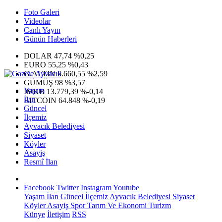
Foto Galeri
Videolar
Canlı Yayın
Günün Haberleri
DOLAR
47,74
%0,25
EURO
55,25
%0,43
G.ALTIN
6.660,55
%2,59
GÜMÜŞ
98
%3,57
Yaşam
IMKB
13.779,39
%-0,14
İlan
BITCOIN
64.848
%-0,19
Güncel
İlçemiz
Ayvacık Belediyesi
Siyaset
Köyler
Asayiş
Resmî İlan
Facebook
Twitter
Instagram
Youtube
Yaşam
İlan
Güncel
İlçemiz
Ayvacık Belediyesi
Siyaset
Köyler
Asayiş
Spor
Tarım Ve Ekonomi
Turizm
Künye
İletişim
RSS