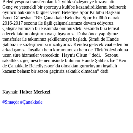
Belediyespora transfer olarak 2 yıllık sözleşmeye imzayı attı.
Genç ve yetenekli bir sporcuyu kulübe kazandırdıklarını belirterek
oyuncu hakkında bilgiler veren Belediye Spor Kulübü Başkanı
İsmet Güneşhan “Biz Çanakkale Belediye Spor Kulübü olarak
2016-2017 sezonu ile ilgili çalışmalarımıza devam ediyoruz.
Çalışmalarımızın bir kısmında önümüzdeki sezonda bizi temsil
edecek takımı oluşturmaya çalışıyoruz. Daha önce yaptığımız
transferler ile takımımız şekillenmeye başladı. Şimdi de Hande
Şahbaz ile sözleşmemizi imzalıyoruz. Kendisi gelecek vaat eden bir
arkadaşımız. İnşallah hem kurumumuza hem de Türk Voleyboluna
uzun süre hizmetler verecektir. Hayırlı Olsun “ dedi. Sezonu
sakatlıksız geçmesi temennisinde bulunan Hande Şahbaz İse “Ben
de Çanakkale Belediyespor’da olmaktan gururluyum inşallah
kazasız belasız bir sezon geçiririz sakatlık olmadan” dedi.
Kaynak:
Haber Merkezi
#Smaçör
#Çanakkale