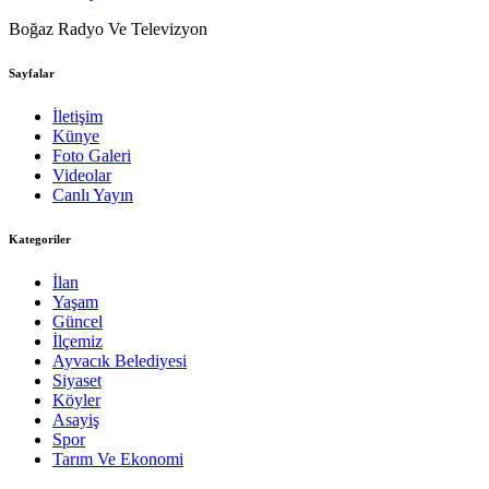
Boğaz Radyo Ve Televizyon
Sayfalar
İletişim
Künye
Foto Galeri
Videolar
Canlı Yayın
Kategoriler
İlan
Yaşam
Güncel
İlçemiz
Ayvacık Belediyesi
Siyaset
Köyler
Asayiş
Spor
Tarım Ve Ekonomi