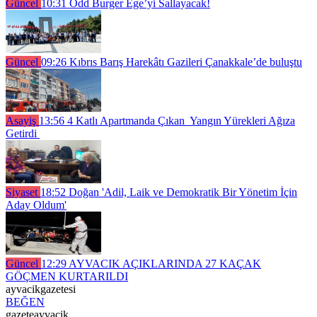
Güncel
10:31
Odd Burger Ege’yi Sallayacak!
Güncel
09:26
Kıbrıs Barış Harekâtı Gazileri Çanakkale’de buluştu
Asayiş
13:56
4 Katlı Apartmanda Çıkan Yangın Yürekleri Ağıza
Getirdi
Siyaset
18:52
Doğan 'Adil, Laik ve Demokratik Bir Yönetim İçin
Aday Oldum'
Güncel
12:29
AYVACIK AÇIKLARINDA 27 KAÇAK
GÖÇMEN KURTARILDI
ayvacikgazetesi
BEĞEN
gazeteayvacik